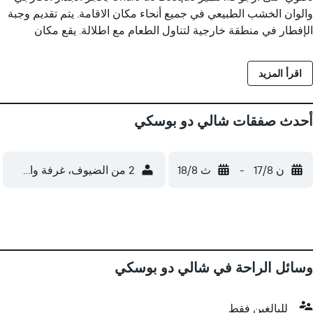
والوان الخشب الطبيعي في جميع أنحاء مكان الاقامة. يتم تقديم وجبة
الإفطار في منطقة خارجية لتناول الطعام مع اطلالة. يقع مكان
الاستحمام البلدي في Bonito​​ على بعد 7 كم. يقع مطار Bonito على بعد
​​16 كم ويبعد مطار Campo Grande الدولي نحو 260 كم. يتوفر موقف
اقرأ المزيد
سيارات مجاني.
أحدث صفقات شالي دو بوسكي
ن 17/8
-
ث 18/8
2 من الضيوف، غرفة واحدة
وسائل الراحة في شالي دو بوسكي
للبالغين فقط