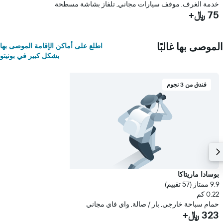
خدمة الغرف, موقف سيارات مجاني, تلفاز بشاشة مسطحة
75 ﷼+
الموصى بها غالبًا
اطلع على أماكن الإقامة الموصى بها
بشكل كبير في بونيتو
فندق من 3 نجوم
بوسادا ماريتاكا
9.9 ممتاز (57 تقييم)
0.22 كم
حمام سباحة خارجي, بار / صالة, واي فاي مجاني
323 ﷼+