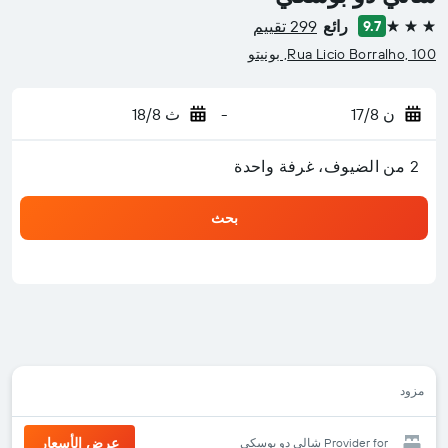
رائع
299 تقييم
9.7
3 نجوم
Rua Licio Borralho, 100, بونيتو
ن 17/8
-
ث 18/8
2 من الضيوف، غرفة واحدة
بحث
مزود
عرض الأسعار
Provider for شالي دو بوسكي