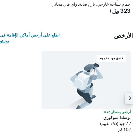
حمام سباحة خارجي, بار / صالة, واي فاي مجاني
323 ﷼+
الأرخص
اطلع على أرخص أماكن الإقامة في
بونيتو
فندق من 2 نجوم
أرخص بمقدار 75%
بوسادا سوكوري
7.7 جيد (765 تقييم)
1.02 كم