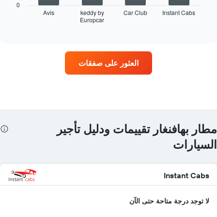
التالي
0
أربع
Avis
keddy by
Car Club
Instant Cabs
Europcar
شركات
End
of
تأجير
interactive
سيارات
chart
في
المواقع
العثور على صفقات
الأكثر
شعبية
يتضمن
المخطط
1
محور
Y
مطار بهافنغار تقييمات ودليل تأجير
الذي
يعرض
السيارات
4
شركات
تأجير
Instant Cabs
سيارات
يتضمن
المخطط
لا توجد درجة متاحة حتى الآن
1
محور