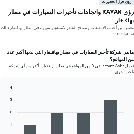
رؤى حول الحجوزات
رؤى KAYAK واتجاهات تأجيرات السيارات في مطار
بهافنغار
تحقق من أحدث الاتجاهات ونصائح الحجز لاستئجار سيارة في مطار بهافنغار with
confidence.
ما هي شركة تأجير السيارات في مطار بهافنغار التي لديها أكبر عدد
من المواقع؟
تعمل Instant Cabs في 3 من المواقع في مطار بهافنغار، أكثر من أي شركة
تأجير أخرى.
4
Bar
Chart
graphic.
chart
3
with
4
2
bars.
يعرض
1
المخطط