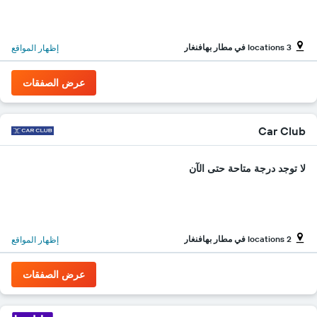
Y
الذي
يعرض
3 locations في مطار بهافنغار
إظهار المواقع
أرخص
سعر
لسيارة
عرض الصفقات
إيجار
في
الشركات
المحددة
Car Club
لا توجد درجة متاحة حتى الآن
2 locations في مطار بهافنغار
إظهار المواقع
عرض الصفقات