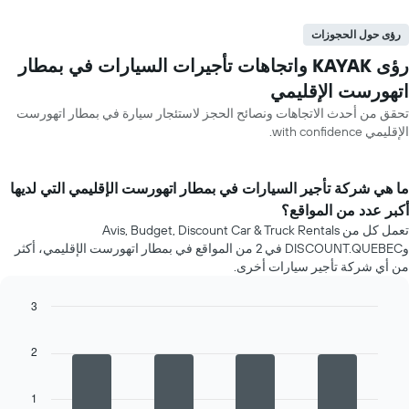
رؤى حول الحجوزات
رؤى KAYAK واتجاهات تأجيرات السيارات في بمطار
اتهورست الإقليمي
تحقق من أحدث الاتجاهات ونصائح الحجز لاستئجار سيارة في بمطار اتهورست
الإقليمي with confidence.
ما هي شركة تأجير السيارات في بمطار اتهورست الإقليمي التي لديها
أكبر عدد من المواقع؟
تعمل كل من Avis, Budget, Discount Car & Truck Rentals
وDISCOUNT.QUEBEC في 2 من المواقع في بمطار اتهورست الإقليمي، أكثر
من أي شركة تأجير سيارات أخرى.
3
Bar
Chart
graphic.
chart
2
with
4
bars.
1