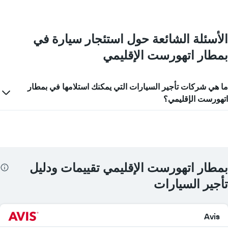
المخطط
1
محور
Y
الأسئلة الشائعة حول استئجار سيارة في
الذي
يعرض
بمطار اتهورست الإقليمي
أرخص
سعر
لسيارة
ما هي شركات تأجير السيارات التي يمكنك استلامها في بمطار
إيجار
في
اتهورست الإقليمي؟
الشركات
المحددة
بمطار اتهورست الإقليمي تقييمات ودليل
تأجير السيارات
Avis