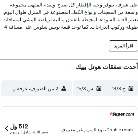
على شرفة. تتوفر وجبة الإفطار كل صباح. ويقدم المقهى مجموعة
واسعة من المعجنات وأنواع الكعك المصنوعة في المنزل طوال اليوم.
تعتبر الغابة السوداء المحيطة بالفندق مثالية لرياضة المشي لمسافات
طويلة وركوب الدراجات. كما توجد قلعة نويس شلوس على مسافة 4
دقائق فقط مشياً على الأقدام من فندق بيك.
اقرأ المزيد
أحدث صفقات هوتل بييك
ج 14/8
-
س 15/8
2 من الضيوف، غرفة واحدة
512 ﷼
Double room، نوع السرير غير معروف
سعر الليلة شامل الرسوم