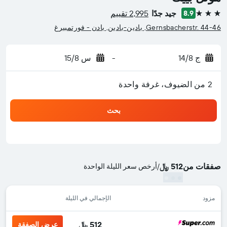
جيد جدًا
2,995 تقييم
8.9
3 نجوم
Gernsbacherstr. 44-46, بادين-بادين, بادن - فورتمبيرغ
ج 14/8
-
س 15/8
2 من الضيوف، غرفة واحدة
بحث
صفقات من
512 ﷼
/
أرخص سعر الليلة الواحدة
مزود
الإجمالي في الليلة
512 ﷼
عرض الصفقة