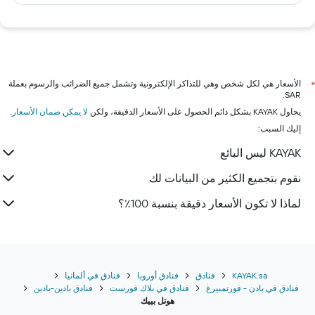
الأسعار هي لكل شخص وهي للتذاكر الإلكترونية وتشمل جميع الضرائب والرسوم بعملة
*
SAR.
يحاول KAYAK بشكل دائم الحصول على الأسعار الدقيقة، ولكن
لا يمكن ضمان الأسعار
.
إليك السبب:
KAYAK ليس البائع
نقوم بتجميع الكثير من البيانات لك
لماذا لا تكون الأسعار دقيقة بنسبة 100٪؟
KAYAK.sa
فنادق
فنادق أوروبا
فنادق في ألمانيا
فنادق في بادن - فورتمبيرغ
فنادق في بلاك فورست
فنادق بادين-بادين
هوتل بييك