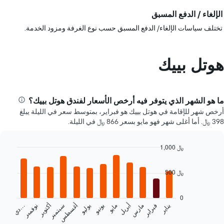
الإلغاء / الدفع المسبق
تختلف سياسات الإلغاء/ الدفع المسبق حسب نوع الغرفة ومزود الخدمة.
هوتل بييك
ما هو الشهر الذي يتوفر فيه أرخص الأسعار لفندق هوتل بييك؟
أرخص شهر للإقامة في هوتل بييك هو فبراير، بمتوسط سعر في الليلة يبلغ
398 ﷼. أما أغلى شهر فهو مايو بسعر 866 ﷼ في الليلة.
1,000 ﷼
Bar
Chart
graphic.
chart
500 ﷼
with
12
bars.
0
يناير
فبراير
مارس
أبريل
مايو
يونيو
يوليو
أغسطس
سبتمبر
أكتوبر
نوفمبر
…
يعرض
د
ي
المخطط
End