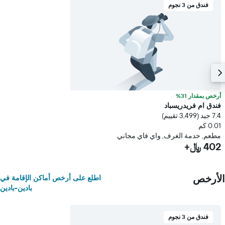
فندق من 3 نجوم
أرخص بمقدار 31%
فندق ام فريدريسباد
7.4 جيد (3,499 تقييم)
0.01 كم
مطعم, خدمة الغرف, واي فاي مجاني
402 ﷼+
الأرخص
اطلع على أرخص أماكن الإقامة في
بادين-بادين
فندق من 3 نجوم