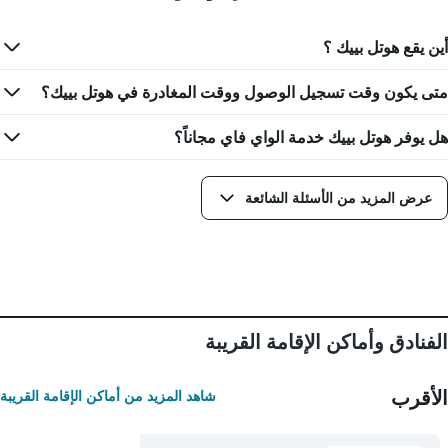
يتضمن
غرفة
المخطط
أين يقع هوتل بييك ؟
1
محور
X
متى يكون وقت تسجيل الوصول ووقت المغادرة في هوتل بييك؟
الذي
يعرض
هل يوفر هوتل بييك خدمة الواي فاي مجاناً؟
أيام
الأسبوع.
يتضمن
عرض المزيد من الأسئلة الشائعة
المخطط
التالي
1
محور
Y
الذي
يعرض
متوسط
الفنادق وأماكن الإقامة القريبة
سعر
غرفة
الأقرب
شاهد المزيد من أماكن الإقامة القريبة