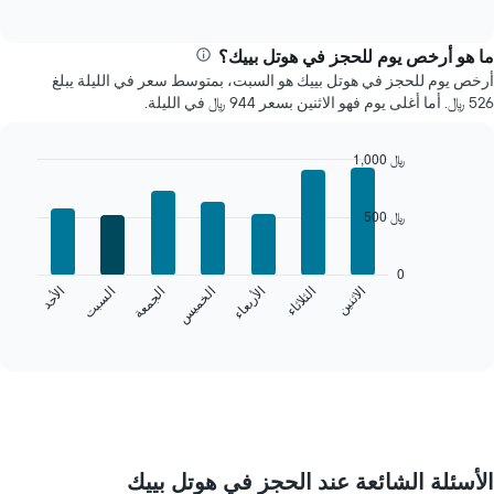
of
التالي
interactive
متوسط
chart
سعر
ما هو أرخص يوم للحجز في هوتل بييك؟
غرفة
أرخص يوم للحجز في هوتل بييك هو السبت، بمتوسط سعر في الليلة يبلغ
كل
526 ﷼. أما أغلى يوم فهو الاثنين بسعر 944 ﷼ في الليلة.
شهر
يتضمن
المخطط
1,000 ﷼
1
Bar
Chart
محور
graphic.
chart
500 ﷼
X
with
7
الذي
bars.
يعرض
0
الشهور.
الخميس
السبت
الاثنين
الأربعاء
الجمعة
الأحد
الثلاثاء
يعرض
يتضمن
المخطط
End
المخطط
of
التالي
التالي
interactive
متوسط
chart
1
سعر
محور
غرفة
Y
كل
الذي
يوم
يعرض
في
متوسط
الأسئلة الشائعة عند الحجز في هوتل بييك
الأسبوع
سعر