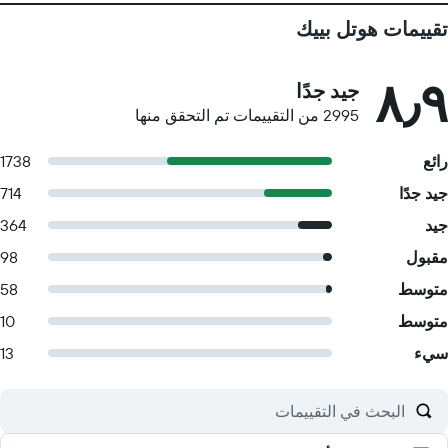
تقييمات هوتل بييك
٨٫٩
جيد جدًا
2995 من التقييمات تم التحقق منها
رائع
1738
جيد جدًا
714
جيد
364
مقبول
98
متوسط
58
متوسط
10
سيء
13