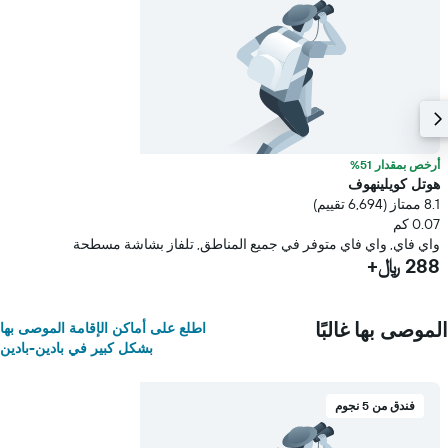
أرخص بمقدار 51%
هوتل كويلينهوف
8.1 ممتاز (6,694 تقييم)
0.07 كم
واي فاي, واي فاي متوفر في جميع المناطق, تلفاز بشاشة مسطحة
288 ﷼+
الموصى بها غالبًا
اطلع على أماكن الإقامة الموصى بها
بشكل كبير في بادين-بادين
فندق من 5 نجوم