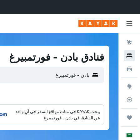
رحلات طيران
فنادق بادن - فورتمبيرغ
فنادق
سيارات
استكشاف
متعقب رحلة الطيران
يبحث KAYAK في مئات مواقع السفر في آنٍ واحد
رحلات
عن الفنادق في بادن - فورتمبيرغ
العَرَبِيَّة