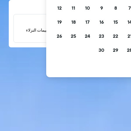
12
11
10
9
8
7
19
18
17
16
15
1
الملايين من التقييمات
اطلع على التقييمات المبنية على الملايين من تقييمات النزلاء
26
25
24
23
22
2
الحقيقيين.
30
29
2