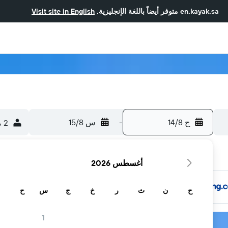
en.kayak.sa
متوفر أيضاً باللغة الإنجليزية.
Visit site in English
ج 14/8
-
س 15/8
2 من الضيوف، غرفة واحدة
أغسطس 2026
ح
ن
ث
ر
خ
ج
س
ح
1