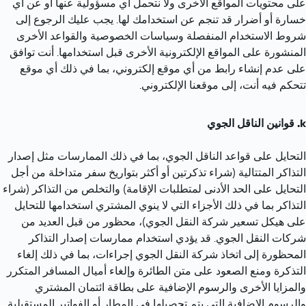
على محتويات المواقع الأخرى ولا نتحمل أي مسؤولية عنها أو عن أي 
خسارة أو أضرار قد تنجم عن استخدامك لها. يجب عليك الرجوع إلى 
شروط الاستخدام المنفصلة وسياسات الخصوصية والقواعد الأخرى 
المنشورة على المواقع الإلكترونية الأخرى قبل استخدامها. أنت توافق 
على عدم إنشاء رابط من أي موقع إلكتروني، بما في ذلك أي موقع 
تتحكم فيه أنت، إلى موقعنا الإلكتروني.
قوانين الناقل الجوي
التحايل على قواعد الناقل الجوي، بما في ذلك الممارسات مثل إصدار 
التذاكر المتتالية (شراء تذكرتين أو أكثر بتواريخ سفر متداخلة من أجل 
التحايل على الحد الأدنى لمتطلبات الإقامة) والتخلص من التذاكر (شراء 
التذاكر بما في ذلك الأجزاء التي لا ينوي المشتري استخدامها للتحايل 
على هيكل تسعير شركة النقل الجوي)، محظور من قبل العديد من 
شركات النقل الجوي. قد يؤدي استخدام ممارسات إصدار التذاكر 
المحظورة إلى اتخاذ شركة النقل الجوي إجراءات، بما في ذلك إلغاء 
التذكرة ومنع الصعود على متن الطائرة وإلغاء أميال المسافر المتكرر 
والمزايا الأخرى والرسوم الإضافية على بطاقة ائتمان المشتري 
والرسوم الإضافية التي يتم تحصيلها في المطار أو الفواتير المستقبلية.