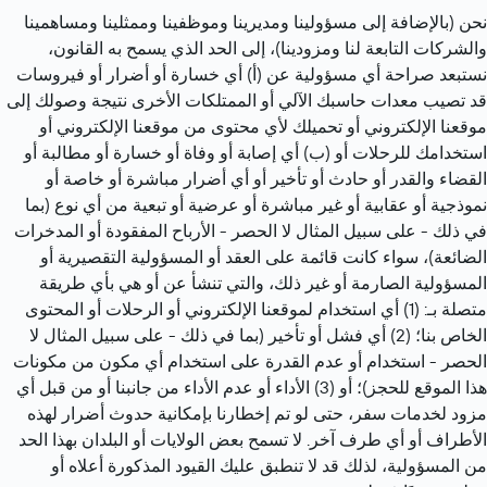
نحن (بالإضافة إلى مسؤولينا ومديرينا وموظفينا وممثلينا ومساهمينا 
والشركات التابعة لنا ومزودينا)، إلى الحد الذي يسمح به القانون، 
نستبعد صراحة أي مسؤولية عن (أ) أي خسارة أو أضرار أو فيروسات 
قد تصيب معدات حاسبك الآلي أو الممتلكات الأخرى نتيجة وصولك إلى 
موقعنا الإلكتروني أو تحميلك لأي محتوى من موقعنا الإلكتروني أو 
استخدامك للرحلات أو (ب) أي إصابة أو وفاة أو خسارة أو مطالبة أو 
القضاء والقدر أو حادث أو تأخير أو أي أضرار مباشرة أو خاصة أو 
نموذجية أو عقابية أو غير مباشرة أو عرضية أو تبعية من أي نوع (بما 
في ذلك - على سبيل المثال لا الحصر - الأرباح المفقودة أو المدخرات 
الضائعة)، سواء كانت قائمة على العقد أو المسؤولية التقصيرية أو 
المسؤولية الصارمة أو غير ذلك، والتي تنشأ عن أو هي بأي طريقة 
متصلة بـ: (1) أي استخدام لموقعنا الإلكتروني أو الرحلات أو المحتوى 
الخاص بنا؛ (2) أي فشل أو تأخير (بما في ذلك - على سبيل المثال لا 
الحصر - استخدام أو عدم القدرة على استخدام أي مكون من مكونات 
هذا الموقع للحجز)؛ أو (3) الأداء أو عدم الأداء من جانبنا أو من قبل أي 
مزود لخدمات سفر، حتى لو تم إخطارنا بإمكانية حدوث أضرار لهذه 
الأطراف أو أي طرف آخر. لا تسمح بعض الولايات أو البلدان بهذا الحد 
من المسؤولية، لذلك قد لا تنطبق عليك القيود المذكورة أعلاه أو 