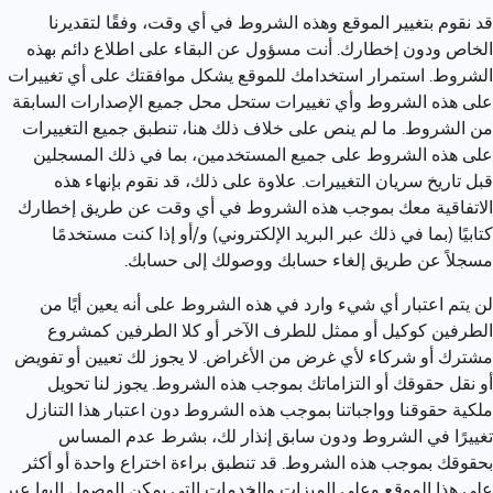
قد نقوم بتغيير الموقع وهذه الشروط في أي وقت، وفقًا لتقديرنا 
الخاص ودون إخطارك. أنت مسؤول عن البقاء على اطلاع دائم بهذه 
الشروط. استمرار استخدامك للموقع يشكل موافقتك على أي تغييرات 
على هذه الشروط وأي تغييرات ستحل محل جميع الإصدارات السابقة 
من الشروط. ما لم ينص على خلاف ذلك هنا، تنطبق جميع التغييرات 
على هذه الشروط على جميع المستخدمين، بما في ذلك المسجلين 
قبل تاريخ سريان التغييرات. علاوة على ذلك، قد نقوم بإنهاء هذه 
الاتفاقية معك بموجب هذه الشروط في أي وقت عن طريق إخطارك 
كتابيًا (بما في ذلك عبر البريد الإلكتروني) و/أو إذا كنت مستخدمًا 
مسجلاً عن طريق إلغاء حسابك ووصولك إلى حسابك.
لن يتم اعتبار أي شيء وارد في هذه الشروط على أنه يعين أيًا من 
الطرفين كوكيل أو ممثل للطرف الآخر أو كلا الطرفين كمشروع 
مشترك أو شركاء لأي غرض من الأغراض. لا يجوز لك تعيين أو تفويض 
أو نقل حقوقك أو التزاماتك بموجب هذه الشروط. يجوز لنا تحويل 
ملكية حقوقنا وواجباتنا بموجب هذه الشروط دون اعتبار هذا التنازل 
تغييرًا في الشروط ودون سابق إنذار لك، بشرط عدم المساس 
بحقوقك بموجب هذه الشروط. قد تنطبق براءة اختراع واحدة أو أكثر 
على هذا الموقع وعلى الميزات والخدمات التي يمكن الوصول إليها عبر 