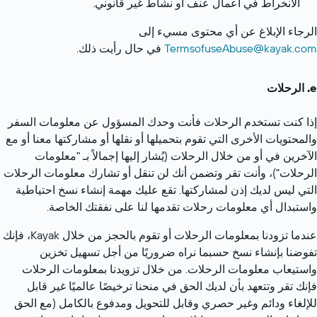
الانخراط في أعمال عنف أو نشاط غير قانوني.
الرجاء الإبلاغ عن أي محتوى مسيء إلى 
TermsofuseAbuse@kayak.com
 في حال رأيت ذلك.
الرحلات
إذا كنت تستخدم الرحلات فأنت وحدك المسؤول عن معلومات السفر 
والمحتويات الأخرى التي تقوم بتحميلها أو نقلها أو مشاركتها معنا أو مع 
الآخرين في أو من خلال الرحلات (يُشار إليها إجمالاً بـ "معلومات 
الرحلات")، وأنت تقر وتضمن أنك لن تنقل أو تشارك معلومات الرحلات 
التي ليس لديك إذن لمشاركتها. تقع عليك مهمة إنشاء نسخ احتياطية 
واستبدال أي معلومات رحلات تقدمها لنا على نفقتك الخاصة.
عندما تزودنا بمعلومات الرحلات أو تقوم بالحجز من خلال Kayak، فإنك 
تفوضنا بإنشاء نسخ حسبما نراه ضروريًا من أجل تسهيل تخزين 
واستيعاب معلومات الرحلات. من خلال تزويدنا بمعلومات الرحلات 
فإنك تقر وتتعهد بأن لديك الحق في منحنا ترخيصًا عالميًا غير قابل 
للإلغاء ودائم وغير حصري وقابل للتحويل ومدفوع بالكامل (مع الحق 