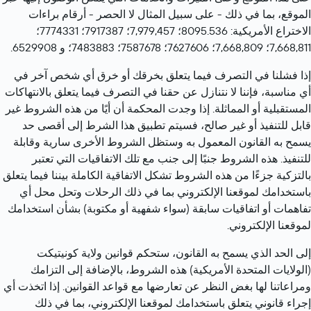
الموقع، بما في ذلك - على سبيل المثال لا الحصر - أرقام براءات 
الاختراع الأمريكية: 8095.536؛ 7,979,457؛ 7917387؛ 7774331؛ 
7,668,811؛ 7,668,809؛ 7627606؛ 7587678؛ 7483883؛ و 6529908.
إذا فشلنا في التصرف فيما يتعلق بخرقك أو خرق أي شخص آخر في 
أي مناسبة، فإننا لا نتنازل عن حقنا في التصرف فيما يتعلق بالانتهاكات 
المستقبلية أو المماثلة. إذا وجدت المحكمة أن أيًا من هذه الشروط غير 
قابل للتنفيذ أو غير صالح، فسيتم تطبيق هذا الشرط إلى أقصى حد 
يسمح به القانون المعمول به وستظل الشروط الأخرى سارية وقابلة 
للتنفيذ. هذه الشروط جنبًا إلى جنب مع تلك الاتفاقيات التي تعتبر 
بالتزكية جزءًا من هذه الشروط تشكل الاتفاقية الكاملة بيننا فيما يتعلق 
باستخدامك لموقعنا الإلكتروني بما في ذلك الرحلات وتحل محل أي 
تفاهمات أو اتفاقيات سابقة (سواء شفهية أو مكتوبة) بشأن استخدامك 
لموقعنا الإلكتروني.
إلى الحد الذي يسمح به القانون، ستحكم قوانين ولاية كونيتيكت 
(الولايات المتحدة الأمريكية) هذه الشروط، بالإضافة إلى التزامك 
ومراعاتنا لها بغض النظر عن تعارضها مع قواعد القوانين. إذا اتخذت أي 
إجراء قانوني يتعلق باستخدامك لموقعنا الإلكتروني، بما في ذلك 