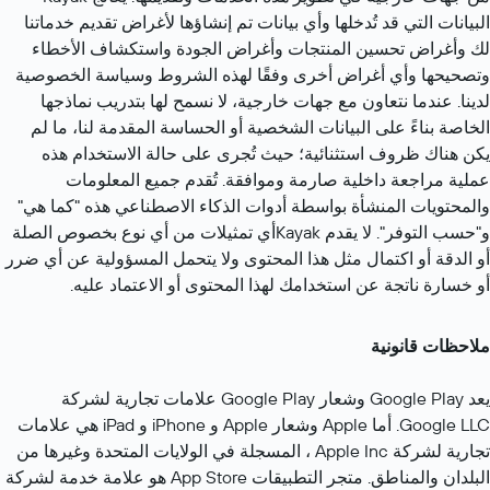
البيانات التي قد تُدخلها وأي بيانات تم إنشاؤها لأغراض تقديم خدماتنا 
لك وأغراض تحسين المنتجات وأغراض الجودة واستكشاف الأخطاء 
وتصحيحها وأي أغراض أخرى وفقًا لهذه الشروط وسياسة الخصوصية 
لدينا. عندما نتعاون مع جهات خارجية، لا نسمح لها بتدريب نماذجها 
الخاصة بناءً على البيانات الشخصية أو الحساسة المقدمة لنا، ما لم 
يكن هناك ظروف استثنائية؛ حيث تُجرى على حالة الاستخدام هذه 
عملية مراجعة داخلية صارمة وموافقة. تُقدم جميع المعلومات 
والمحتويات المنشأة بواسطة أدوات الذكاء الاصطناعي هذه "كما هي" 
و"حسب التوفر". لا يقدم Kayakأي تمثيلات من أي نوع بخصوص الصلة 
أو الدقة أو اكتمال مثل هذا المحتوى ولا يتحمل المسؤولية عن أي ضرر 
أو خسارة ناتجة عن استخدامك لهذا المحتوى أو الاعتماد عليه.
ملاحظات قانونية
يعد Google Play وشعار Google Play علامات تجارية لشركة 
Google LLC. أما Apple وشعار Apple و iPhone و iPad هي علامات 
تجارية لشركة Apple Inc ، المسجلة في الولايات المتحدة وغيرها من 
البلدان والمناطق. متجر التطبيقات App Store هو علامة خدمة لشركة 