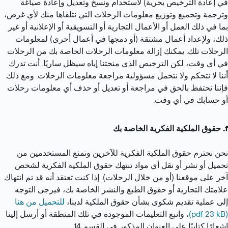
في إعادة الترخيص بحرية) لاستخدام ونسخ وتعديل وإعادة صياغة 
وترجمة وتجميع وتوزيع معلومات الرحلات التي نتلقاها منك لأي غرض، 
بما في ذلك العمل أو الأعمال التجارية أو التسويقية أو الإعلانية أو غير 
ذلك، ولإعداد أعمال مشتقة (أو دمجها في أعمال أخرى) لمعلومات 
الرحلات تلك. يمكنك إزالة معلومات الرحلات الخاصة بك من الرحلات 
في أي وقت، لكن الترخيص الذي منحتنا إياه سيظل ساريًا. أنت تدرك 
أننا لا نتحكم ولا نتحمل مسؤولية مراجعة معلومات الرحلات. ومع ذلك 
فإننا نحتفظ بالحق في مراجعة أو تعديل أو حذف أي معلومات رحلات 
أو حسابك في أي وقت.
حقوق الملكية الفكرية الخاصة بك
نحن نحترم حقوق الملكية الفكرية للآخرين ونمنع المستخدمين من 
تحميل أو نشر أو نقل أي مواد تنتهك حقوق الملكية الفكرية لشخص 
آخر على موقعنا (أو من خلال الرحلات). إذا كنت تعتقد أنه قد تم انتهاك 
علامتك التجارية أو حقوق الطبع والنشر الخاصة بك، فيرجى التوجه 
إلى عملية تقديم شكوى بشأن حقوق الملكية لدينا، 
للتحميل من هنا 
(pdf 23 kB)
، واتبع التعليمات الموجودة في تلك المنطقة أو أرسل إلينا 
إشعارًا كتابيًا على العنوان المذكور في القسم 14.