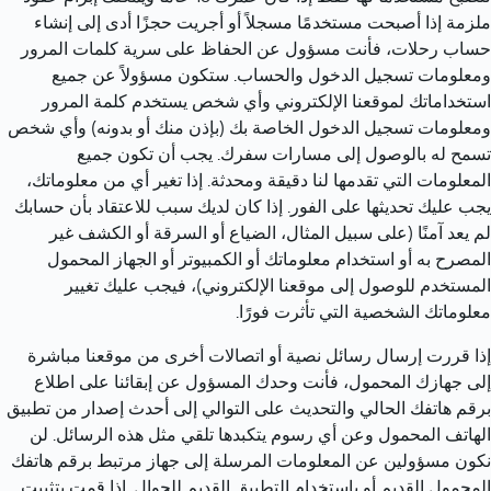
ملزمة إذا أصبحت مستخدمًا مسجلاً أو أجريت حجزًا أدى إلى إنشاء 
حساب رحلات، فأنت مسؤول عن الحفاظ على سرية كلمات المرور 
ومعلومات تسجيل الدخول والحساب. ستكون مسؤولاً عن جميع 
استخداماتك لموقعنا الإلكتروني وأي شخص يستخدم كلمة المرور 
ومعلومات تسجيل الدخول الخاصة بك (بإذن منك أو بدونه) وأي شخص 
تسمح له بالوصول إلى مسارات سفرك. يجب أن تكون جميع 
المعلومات التي تقدمها لنا دقيقة ومحدثة. إذا تغير أي من معلوماتك، 
يجب عليك تحديثها على الفور. إذا كان لديك سبب للاعتقاد بأن حسابك 
لم يعد آمنًا (على سبيل المثال، الضياع أو السرقة أو الكشف غير 
المصرح به أو استخدام معلوماتك أو الكمبيوتر أو الجهاز المحمول 
المستخدم للوصول إلى موقعنا الإلكتروني)، فيجب عليك تغيير 
معلوماتك الشخصية التي تأثرت فورًا.
إذا قررت إرسال رسائل نصية أو اتصالات أخرى من موقعنا مباشرة 
إلى جهازك المحمول، فأنت وحدك المسؤول عن إبقائنا على اطلاع 
برقم هاتفك الحالي والتحديث على التوالي إلى أحدث إصدار من تطبيق 
الهاتف المحمول وعن أي رسوم يتكبدها تلقي مثل هذه الرسائل. لن 
نكون مسؤولين عن المعلومات المرسلة إلى جهاز مرتبط برقم هاتفك 
المحمول القديم أو باستخدام التطبيق القديم للجوال. إذا قمت بتثبيت 