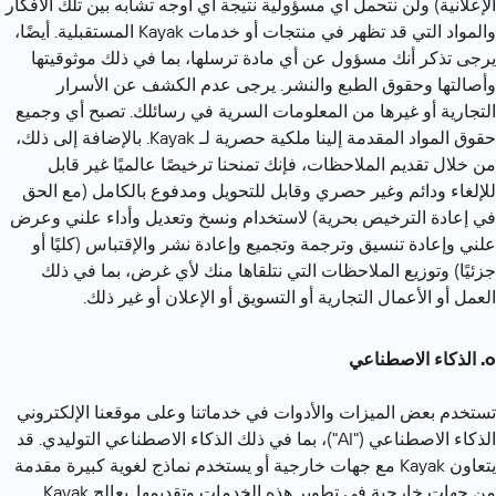
الإعلانية) ولن نتحمل أي مسؤولية نتيجة أي أوجه تشابه بين تلك الأفكار 
والمواد التي قد تظهر في منتجات أو خدمات Kayak المستقبلية. أيضًا، 
يرجى تذكر أنك مسؤول عن أي مادة ترسلها، بما في ذلك موثوقيتها 
وأصالتها وحقوق الطبع والنشر. يرجى عدم الكشف عن الأسرار 
التجارية أو غيرها من المعلومات السرية في رسائلك. تصبح أي وجميع 
حقوق المواد المقدمة إلينا ملكية حصرية لـ Kayak. بالإضافة إلى ذلك، 
من خلال تقديم الملاحظات، فإنك تمنحنا ترخيصًا عالميًا غير قابل 
للإلغاء ودائم وغير حصري وقابل للتحويل ومدفوع بالكامل (مع الحق 
في إعادة الترخيص بحرية) لاستخدام ونسخ وتعديل وأداء علني وعرض 
علني وإعادة تنسيق وترجمة وتجميع وإعادة نشر والإقتباس (كليًا أو 
جزئيًا) وتوزيع الملاحظات التي نتلقاها منك لأي غرض، بما في ذلك 
العمل أو الأعمال التجارية أو التسويق أو الإعلان أو غير ذلك.
الذكاء الاصطناعي
تستخدم بعض الميزات والأدوات في خدماتنا وعلى موقعنا الإلكتروني 
الذكاء الاصطناعي ("AI")، بما في ذلك الذكاء الاصطناعي التوليدي. قد 
يتعاون Kayak مع جهات خارجية أو يستخدم نماذج لغوية كبيرة مقدمة 
من جهات خارجية في تطوير هذه الخدمات وتقديمها. يعالج Kayak 