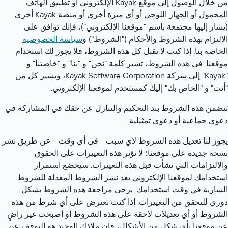
من خلال الوصول إلى موقع Kayak الإلكتروني أو تطبيق الهاتف 
المحمول أو الجهاز اللوحي أو أي ميزة أخرى أو منصة Kayak أخرى 
(يشار إليها مجتمعة باسم "موقعنا الإلكتروني")، فإنك توافق على 
الالتزام بهذه الشروط والأحكام ("الشروط") و
سياسة الخصوصية
الخاصة بنا. إذا كنت لا تقبل كل هذه الشروط، فلا يجوز لك استخدام 
موقعنا. في هذه الشروط، تشير كلمة "نحن" و "بنا" و "خاصتنا" و 
"Kayak" إلى شركة Kayak Software Corporation، ويشير كل من 
"أنت" و "الخاص بك" إليك كمستخدم لموقعنا الإلكتروني.
تتضمن هذه الشروط بند التحكيم والتنازل عن حقك في المشاركة في 
دعوى جماعية أو دعوى تمثيلية.
يجوز لنا تعديل هذه الشروط لأي سبب - في أي وقت - عن طريق نشر 
نسخة جديدة على موقعنا؛ لا تؤثر هذه التغييرات على الحقوق 
والالتزامات التي نشأت قبل هذه التغييرات. سيخضع استمرار 
استخدامك لموقعنا الإلكتروني بعد نشر الشروط المعدلة للشروط 
السارية في وقت استخدامك. يرجى مراجعة هذه الشروط بشكل 
دوري للتحقق من التغييرات. إذا كنت تعترض على أي شرط من هذه 
الشروط أو أي تعديلات لاحقة على هذه الشروط أو أصبحت غير راضٍ 
عن موقعنا بأي شكل من الأشكال، فإن ملاذك الوحيد هو التوقف عن 