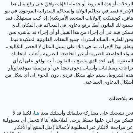
الرحلات أو هذه الشروط أو خدماتنا فإنك توافق على رفع مثل هذا 
الإجراء فقط في محاكم الولاية والمحاكم الفيدرالية الموجودة في نيو 
هافن، كونيتيكت (الولايات المتحدة الأمريكية)؛ إذا كنت مستهلكًا، فقد 
يسمح لك القانون أيضًا برفع دعاوى في المحاكم في المكان الذي 
تسكن فيه. في أي إجراء من هذا القبيل أو أي إجراء قد نباشره نحن، 
يحق للطرف السائد استرداد جميع النفقات القانونية المتكبدة فيما 
يتعلق بهذا الإجراء، بما في ذلك على سبيل المثال لا الحصر التكاليف، 
سواء الخاضعة للضريبة أو غير الخاضعة للضريبة وأتعاب المحاماة 
المعقولة. إلى الحد الذي يسمح به القانون، أنت توافق على أن أي 
نزاعات ومطالبات وأسباب دعوى تنشأ عن أو مرتبطة بموقعنا و/أو 
هذه الشروط، سيتم حلها بشكل فردي، دون اللجوء إلى أي شكل من 
أشكال الدعاوى الجماعية.
ملاحظاتك
نحن نشجعك على مشاركة تعليقاتك وأسئلتك معنا 
هنا
، لكننا قد لا 
نتمكن من الرد عليها جميعًا. يرجى الملاحظة أننا لا نتحمل أي مسؤولية 
عن مراجعة الأفكار غير المطلوبة لأعمالنا (مثل المنتج أو الأفكار 