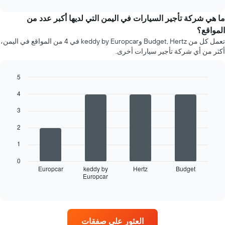
interactive
chart
ما هي شركة تأجير السيارات في اليمن التي لديها أكبر عدد من
المواقع؟
تعمل كل من Budget, Hertz وkeddy by Europcar في 4 من المواقع في اليمن،
أكثر من أي شركة تأجير سيارات أخرى.
5
Bar
Chart
4
graphic.
chart
with
3
4
bars.
2
يعرض
1
المخطط
التالي
0
أربع
Europcar
keddy by
Hertz
Budget
Europcar
شركات
End
of
تأجير
interactive
سيارات
chart
في
المواقع
العثور على صفقات