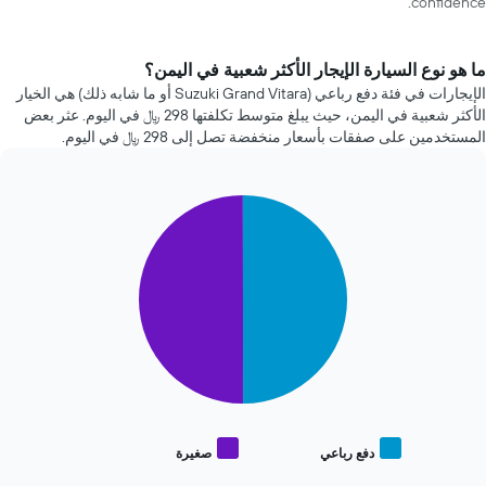
confidence.
ما هو نوع السيارة الإيجار الأكثر شعبية في اليمن؟
الإيجارات في فئة دفع رباعي (Suzuki Grand Vitara أو ما شابه ذلك) هي الخيار
الأكثر شعبية في اليمن، حيث يبلغ متوسط تكلفتها 298 ﷼ في اليوم. عثر بعض
المستخدمين على صفقات بأسعار منخفضة تصل إلى 298 ﷼ في اليوم.
Pie
Chart
graphic.
chart
with
2
slices.
يعرض
المخطط
التالي
متوسط
سعر
أنواع
السيارات
دفع رباعي
صغيرة
End
الأكثر
of
شعبية