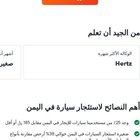
الأكثر
شعبية
يتضمن
المخطط
1
محور
من الجيد أن تعلم
Y
الذي
يعرض
4
الوكالة الأكثر شهرة
أشهر أن
شركات
Hertz
صغير
تأجير
سيارات
يتضمن
المخطط
1
محور
Y
أهم النصائح لاستئجار سيارة في اليمن
الذي
يعرض
أرخص
وجد 25٪ من مستخدمينا سيارات للإيجار في اليمن مقابل 185 ﷼ أو أقل
سعر
لسيارة
صغيرة استئجار السيارات في اليمن حوالي 38% أرخص مقارنة بأنواع
إيجار