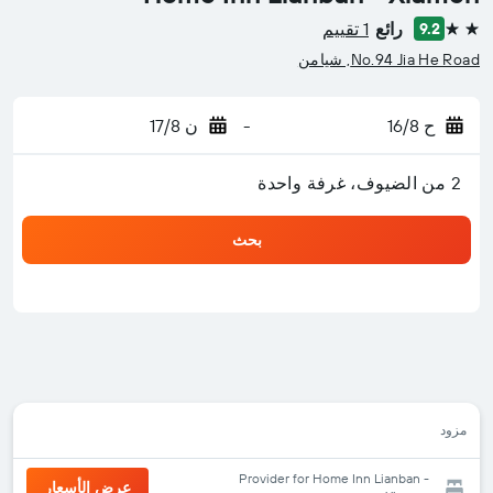
رائع
1 تقييم
9.2
2 نجمتين
No.94 Jia He Road, شيامن
ح 16/8
-
ن 17/8
2 من الضيوف، غرفة واحدة
بحث
مزود
Provider for Home Inn Lianban -
عرض الأسعار