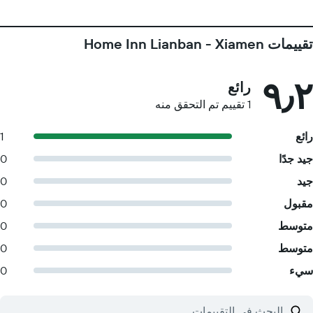
تقييمات Home Inn Lianban - Xiamen
٩٫٢
رائع
1 تقييم تم التحقق منه
رائع
1
جيد جدًا
0
جيد
0
مقبول
0
متوسط
0
متوسط
0
سيء
0