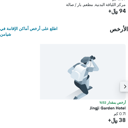
مركز اللياقة البدنية, مطعم, بار / صالة
94 ﷼+
الأرخص
اطلع على أرخص أماكن الإقامة في
شيامن
أرخص بمقدار 52%
Jingji Garden Hotel
0.71 كم
38 ﷼+