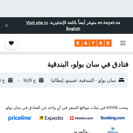
en.kayak.sa
متوفر أيضاً باللغة الإنجليزية.
Visit site in
English
فنادق في سان بولو، البندقية
سان بولو - البندقية، فينيتو، إيطاليا
ح 16/8
-
ح 23/8
يبحث KAYAK في مئات مواقع السفر في آنٍ واحد عن الفنادق في سان بولو
...والمزيد