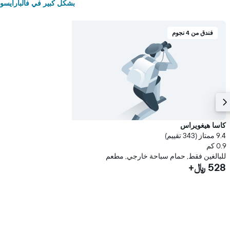
بشكل كبير في فالبارايسو
فندق من 4 نجوم
كاسا هيغويراس
9.4 ممتاز (343 تقييم)
0.9 كم
للبالغين فقط, حمام سباحة خارجي, مطعم
528 ﷼+