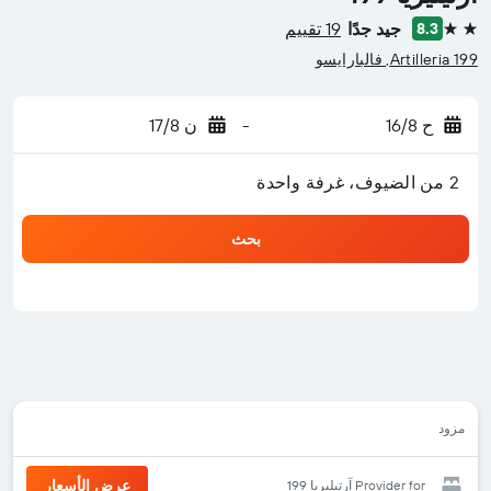
جيد جدًا
19 تقييم
8.3
2 نجمتين
Artilleria 199, فالبارايسو
ح 16/8
-
ن 17/8
2 من الضيوف، غرفة واحدة
بحث
مزود
عرض الأسعار
Provider for آرتيليريا 199