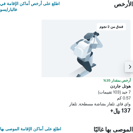
الأرخص
اطلع على أرخص أماكن الإقامة في
فالبارايسو
فندق من 2 نجوم
أرخص بمقدار 35%
هوتل جاردن
7 جيد (103 تقييمات)
0.57 كم
واي فاي, تلفاز بشاشة مسطحة, تلفاز
137 ﷼+
الموصى بها غالبًا
اطلع على أماكن الإقامة الموصى بها