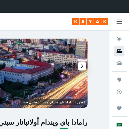
رحلات طيران
فنادق
سيارات
استكشاف
متعقب رحلة الطيران
صور لـ رامادا باي ويندام أولانباتار سيتي سنتر
رحلات
رامادا باي ويندام أولانباتار سيت
العَرَبِيَّة