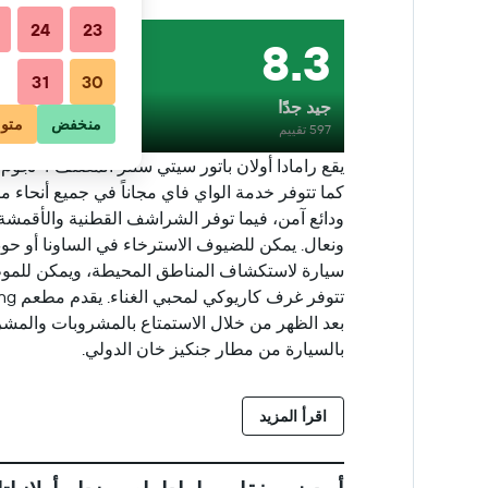
24
23
8.3
31
30
جيد جدًا
منخفض
متو
597 تقييم
يقع راما
كما تتوفر خدمة الواي فاي مجاناً في جميع أنحا
ودائع آمن، فيما توفر الشراشف القطنية والأقمشة ا
ونعال. يمكن للضيوف الاسترخاء في الساونا أو حو
سيارة لاستكشاف المناطق المحيطة، ويمكن للموظ
بالسيارة من مطار جنكيز خان الدولي.
اقرأ المزيد