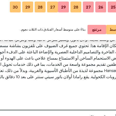
30
29
28
27
29
28
27
26
25
مشاهدة على الخر
سط
مرتفع
بناءً على متوسط أسعار الفنادق ذات الثلاث نجوم.
دا أولان باتور سيتي سنتر المصنف 4 نجوم في وسط مدينة أولان باتور، ويتميز بمركز عافية وسبا 
ء مكان الإقامة هذا. تحتوي جميع غرف الضيوف على تلفزيون بشاشة مسط
لفاخرة والتصاميم الداخلية العصرية والإضاءة الباعثة على الدفء أجوا
ض الاستحمام الساخن أو الاستمتاع بمساج علاجي باعث على الهدوء أو 
فين تقديم مجموعة واسعة من الخدمات، بما في ذلك خدمات تحويل ال