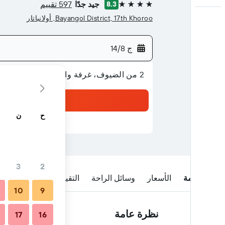
جيد جدًا
597 تقييم
8.3
4 نجوم
Bayangol District, 17th Khoroo, أولانباتار
ج 14/8
2 من الضيوف، غرفة واحدة
ح
ن
3
2
نظرة عامة
الأسعار
وسائل الراحة
التقييمات
الموقع
ا
10
9
نظرة عامة
17
16