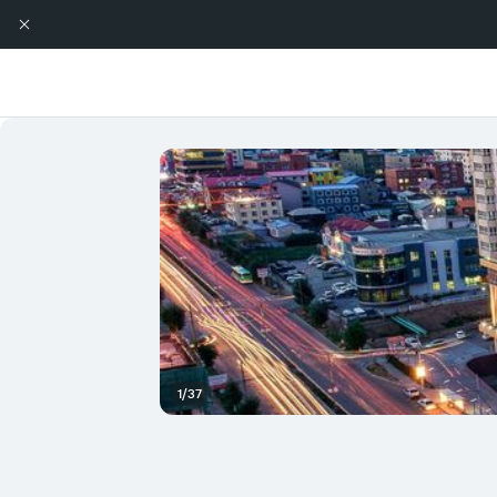
1/37
بار