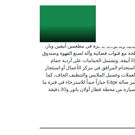
يطة
ومركزاً للياقة البدنية ومأكولات فاخرة في مطعمين أنيقين وبار،
حة مع قنوات فضائية وآلة لصنع القهوة وصندوق
ءً أنيقة، وتشتمل الحمامات على أردية حمام
استخدام المرافق في مركز الأعمال أو استئجار
عملات وغسيل الملابس والتنظيف الجاف، كما
تتوفر غرف كاريوكي لمحبي الغناء. يقدم مطعم Hansang مجموعة لذيذة من الأطباق الآسيوية والغربية، وبدلاً من ذلك، تعتبر صالة Edge خياراً جيداً للاسترخاء في فترة ما
بعد الظهر من خلال الاستمتاع بالمشروبات والمشروبات الكحولية. يقع رامادا أولان باتور سيتي سنتر على بعد 10 دقائق بالسيارة من محطة قطار أولان باتور و30 دقيقة