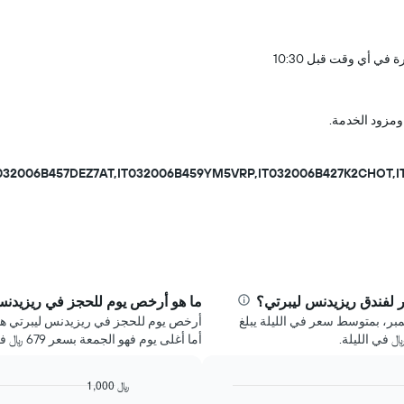
ومزود الخدمة.
T032006B457DEZ7AT,IT032006B459YM5VRP,IT032006B427K2CHO
ر لفندق ريزيدنس ليبرتي؟
ما هو أرخص يوم للحجز في ريزيدنس
ر، بمتوسط سعر في الليلة يبلغ
أما أغلى يوم فهو الجمعة بسعر 679 ﷼ في الليلة.
1,000 ﷼