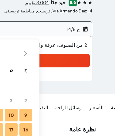
جيد جدًا
3,004 تقييم
8.6
3 نجوم
Via Armando Diaz 14, تريست, مقاطعة ترييستي
ج 14/8
2 من الضيوف، غرفة واحدة
ح
ن
3
2
نظرة عامة
الأسعار
وسائل الراحة
التقييمات
الموقع
ا
10
9
نظرة عامة
17
16