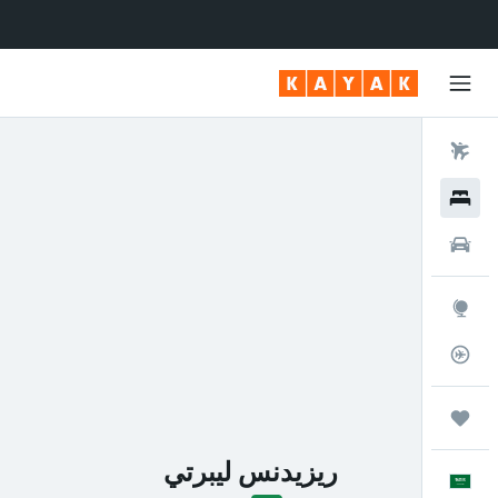
رحلات طيران
فنادق
سيارات
استكشاف
متعقب رحلة الطيران
رحلات
ريزيدنس ليبرتي
العَرَبِيَّة