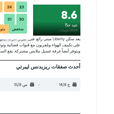
24
23
8.6
31
30
جيد جدًا
منخفض
متو
3004 تقييمات
ويتوفر أيضاً غرفة غسيل ملابس مشتركة. يقع السكن على بُعد 750 م
أحدث صفقات ريزيدنس ليبرتي
ج 14/8
-
س 15/8