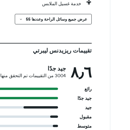
خدمة غسيل الملابس
عرض جميع وسائل الراحة وعددها 55
تقييمات ريزيدنس ليبرتي
٨٫٦
جيد جدًا
3004 من التقييمات تم التحقق منها
رائع
جيد جدًا
جيد
مقبول
متوسط