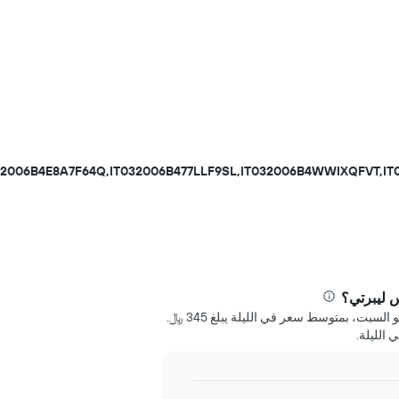
32006B4E8A7F64Q,IT032006B477LLF9SL,IT032006B4WWIXQFVT,I
 ليبرتي؟
أرخص يوم للحجز في ريزيدنس ليبرتي هو السبت، بمتوسط سعر في الليلة يبلغ 345 ﷼.