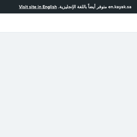
en.kayak.sa
متوفر أيضاً باللغة الإنجليزية.
Visit site in English