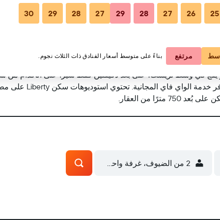
30
29
28
27
29
28
27
26
25
مشاهدة على الخر
سط
مرتفع
بناءً على متوسط أسعار الفنادق ذات الثلاث نجوم.
على تكييف الهواء وتلفزيو
ترًا من العقار.
2 من الضيوف، غرفة واحدة