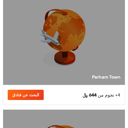
Parham Town
4+ نجوم من
644 ﷼
البحث عن فنادق