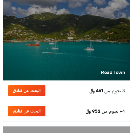
Road Town
3 نجوم من
461 ﷼
البحث عن فنادق
4+ نجوم من
952 ﷼
البحث عن فنادق