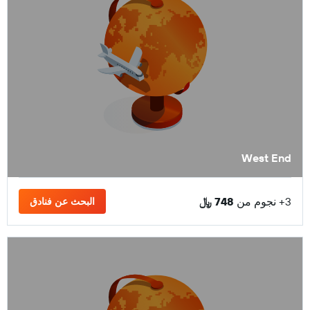
West End
3+ نجوم من
748 ﷼
البحث عن فنادق