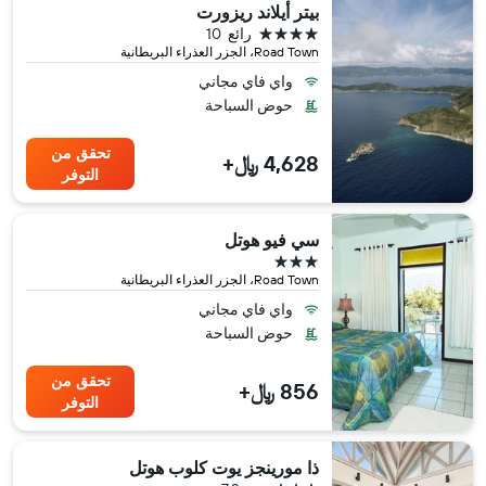
بيتر أيلاند ريزورت
4 نجوم
رائع
10
Road Town، الجزر العذراء البريطانية
واي فاي مجاني
حوض السباحة
تحقق من
4,628 ﷼+
التوفر
سي فيو هوتل
3 نجوم
Road Town، الجزر العذراء البريطانية
واي فاي مجاني
حوض السباحة
تحقق من
856 ﷼+
التوفر
ذا مورينجز يوت كلوب هوتل