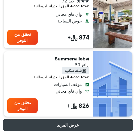
3 نجوم
جيد
7.2
Road Town، الجزر العذراء البريطانية
واي فاي مجاني
حوض السباحة
تحقق من
874 ﷼+
التوفر
Summervillebvi
رائع
9.3
شقة سكنية
Road Town، الجزر العذراء البريطانية
موقف السيارات
واي فاي مجاني
تحقق من
826 ﷼+
التوفر
عرض المزيد