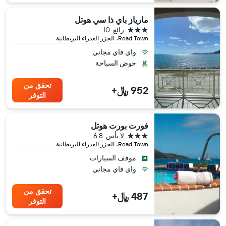
مارياز باي ذا سي هوتل
3 نجوم
رائع
10
Road Town، الجزر العذراء البريطانية
واي فاي مجاني
حوض السباحة
تحقق من
952 ﷼+
التوفر
فورت بورت هوتل
3 نجوم
لا بأس
6.8
Road Town، الجزر العذراء البريطانية
موقف السيارات
واي فاي مجاني
تحقق من
487 ﷼+
التوفر