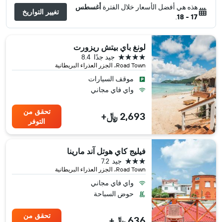
هذه هي أفضل الأسعار خلال الفترة
أغسطس
تغيير التواريخ
.
17 - 18
لونغ باي بيتش ريزورت
4 نجوم
جيد جدًا
8.4
Road Town، الجزر العذراء البريطانية
موقف السيارات
واي فاي مجاني
تحقق من
2,693 ﷼+
التوفر
فيليج كاي هوتل آند مارينا
3 نجوم
جيد
7.2
Road Town، الجزر العذراء البريطانية
واي فاي مجاني
حوض السباحة
تحقق من
636 ﷼+