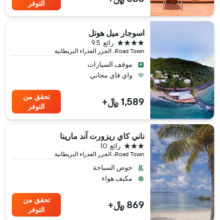
التوفر
اسوجار ميل هوتل
4 نجوم
رائع
9.5
Road Town، الجزر العذراء البريطانية
موقف السيارات
واي فاي مجاني
تحقق من
1,589 ﷼+
التوفر
ناني كاي ريزورت آند مارينا
3 نجوم
رائع
10
Road Town، الجزر العذراء البريطانية
حوض السباحة
مكيف هواء
تحقق من
869 ﷼+
التوفر