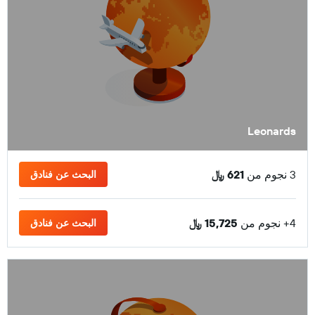
Leonards
3 نجوم من
621 ﷼
البحث عن فنادق
4+ نجوم من
15,725 ﷼
البحث عن فنادق