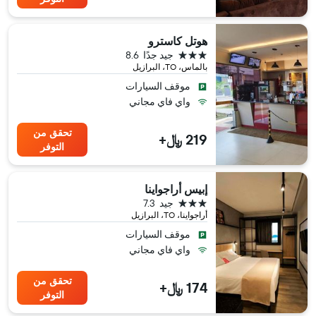
هوتل كاسترو
3 نجوم
جيد جدًا
8.6
بالماس، TO، البرازيل
موقف السيارات
واي فاي مجاني
تحقق من
219 ﷼+
التوفر
إبيس أراجواينا
3 نجوم
جيد
7.3
أراجواينا، TO، البرازيل
موقف السيارات
واي فاي مجاني
تحقق من
174 ﷼+
التوفر