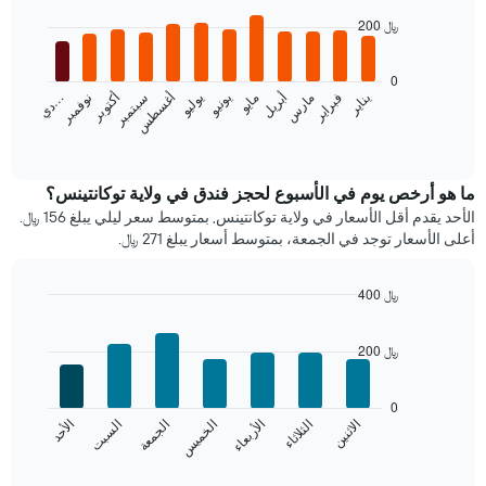
graphic.
chart
200 ﷼
with
12
bars.
0
فبراير
مايو
أغسطس
نوفمبر
مارس
يونيو
سبتمبر
…
يناير
أبريل
يوليو
أكتوبر
يعرض
د
ي
المخطط
End
of
التالي
interactive
متوسط
chart
سعر
ما هو أرخص يوم في الأسبوع لحجز فندق في ولاية توكانتينس؟
غرفة
الأحد يقدم أقل الأسعار في ولاية توكانتينس, بمتوسط سعر ليلي يبلغ 156 ﷼.
كل
أعلى الأسعار توجد في الجمعة، بمتوسط أسعار يبلغ 271 ﷼.
شهر
يتضمن
المخطط
400 ﷼
1
Bar
Chart
محور
graphic.
chart
200 ﷼
X
with
7
الذي
bars.
يعرض
0
الشهور.
الاثنين
الثلاثاء
الأربعاء
الخميس
الجمعة
السبت
الأحد
يعرض
يتضمن
المخطط
End
المخطط
of
التالي
التالي
interactive