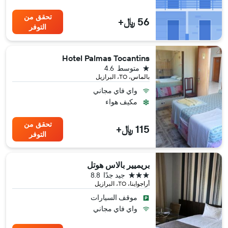
تحقق من
56 ﷼+
التوفر
Hotel Palmas Tocantins
نجمة واحدة
متوسط
4.6
بالماس، TO، البرازيل
واي فاي مجاني
مكيف هواء
تحقق من
115 ﷼+
التوفر
بريميير بالاس هوتل
3 نجوم
جيد جدًا
8.8
أراجواينا، TO، البرازيل
موقف السيارات
واي فاي مجاني