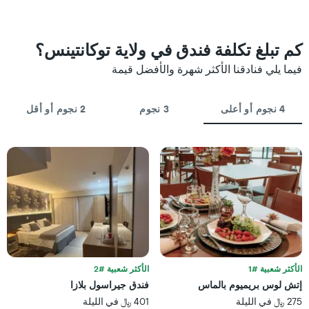
الإقامة
متوسط
يتضمن
سعر
المخطط
غرفة
1
كم تبلغ تكلفة فندق في ولاية توكانتينس؟
محور
X
فيما يلي فنادقنا الأكثر شهرة والأفضل قيمة
الذي
يعرض
عدد
4 نجوم أو أعلى
3 نجوم
2 نجوم أو أقل
الأيام
قبل
الإقامة
يتضمن
المخطط
التالي
1
محور
Y
الذي
يعرض
متوسط
الأكثر شعبية #1
الأكثر شعبية #2
سعر
إتش لوس بريميوم بالماس
فندق جيراسول بلازا
غرفة
275 ﷼ في الليلة
401 ﷼ في الليلة