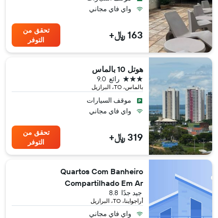
واي فاي مجاني
تحقق من
163 ﷼+
التوفر
هوتل 10 بالماس
3 نجوم
رائع
9.0
بالماس، TO، البرازيل
موقف السيارات
واي فاي مجاني
تحقق من
319 ﷼+
التوفر
Quartos Com Banheiro
Compartilhado Em Ar
جيد جدًا
8.8
أراجواينا، TO، البرازيل
واي فاي مجاني