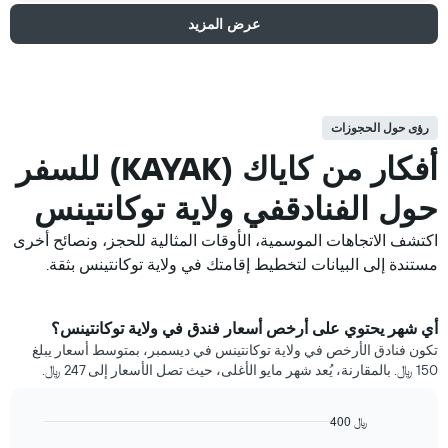
عرض المزيد
رؤى حول الحجوزات
أفكار من كاياك (KAYAK) للسفر
حول الفنادقفي ولاية توكانتينس
اكتشف الاتجاهات الموسمية، الأوقات المثالية للحجز، ونصائح أخرى
مستندة إلى البيانات لتخطيط إقامتك في ولاية توكانتينس بثقة.
أي شهر يحتوي على أرخص أسعار فندق في ولاية توكانتينس؟
تكون فنادق الأرخص في ولاية توكانتينس في ديسمبر، بمتوسط أسعار يبلغ
150 ﷼. بالمقارنة، يُعد شهر مايو الأغلى، حيث تصل الأسعار إلى 247 ﷼.
400 ﷼
Bar
Chart