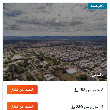
الأكثر شعبية
بالماس
3 نجوم من
152 ﷼
البحث عن فنادق
4+ نجوم من
230 ﷼
البحث عن فنادق