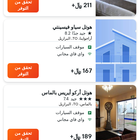
تحقق من
211 ﷼+
التوفر
هوتل سياو فيسينتي
نجمة واحدة
جيد جدًا
8.2
أراجواينا، TO، البرازيل
موقف السيارات
واي فاي مجاني
تحقق من
167 ﷼+
التوفر
هوتل أركو أيريس بالماس
3 نجوم
جيد
7.4
بالماس، TO، البرازيل
موقف السيارات
واي فاي مجاني
تحقق من
189 ﷼+
التوفر