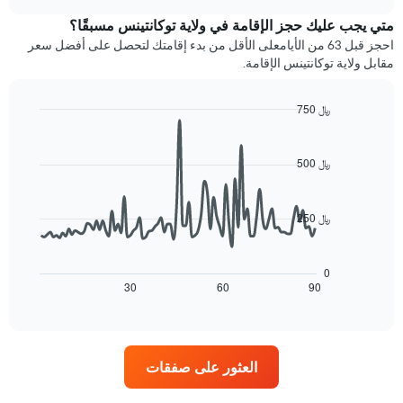
متوسط
chart
1
سعر
متي يجب عليك حجز الإقامة في ولاية توكانتينس مسبقًا؟
محور
غرفة
Y
احجز قبل 63 من الأيامعلى الأقل من بدء إقامتك لتحصل على أفضل سعر
كل
الذي
مقابل ولاية توكانتينس الإقامة.
يوم
يعرض
في
متوسط
الأسبوع
750 ﷼
سعر
يتضمن
غرفة
Line
Chart
المخطط
graphic.
chart
1
with
500 ﷼
90
محور
data
X
points.
الذي
250 ﷼
يعرض
يعرض
أيام
المخطط
الأسبوع.
التالي
0
يتضمن
كيفية
30
60
90
End
المخطط
of
تغير
التالي
interactive
سعر
chart
1
غرفة
محور
عند
Y
العثور على صفقات
اقتراب
الذي
تاريخ
يعرض