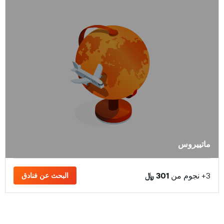
ماتييروس
3+ نجوم من
301 ﷼
البحث عن فنادق