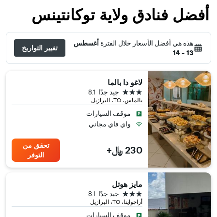
أفضل فنادق ولاية توكانتينس
هذه هي أفضل الأسعار خلال الفترة
أغسطس
تغيير التواريخ
.
13 - 14
لاغو دا بالما
3 نجوم
جيد جدًا
8.1
بالماس، TO، البرازيل
موقف السيارات
واي فاي مجاني
تحقق من
230 ﷼+
التوفر
مايز هوتل
3 نجوم
جيد جدًا
8.1
أراجواينا، TO، البرازيل
موقف السيارات