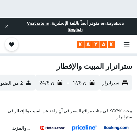
en.kayak.sa
متوفر أيضاً باللغة الإنجليزية.
Visit site in
English
سترانرار المبيت والإفطار
سترانرار
ن 17/8
-
ن 24/8
2 من الضيوف، غرفة واحدة
يبحث KAYAK في مئات مواقع السفر في آنٍ واحد عن المبيت والإفطار في
سترانرار
...والمزيد