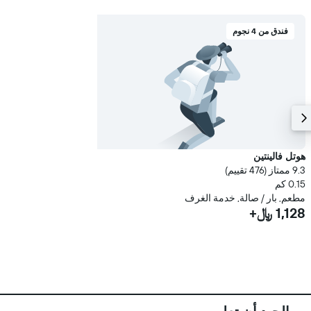
فندق من 4 نجوم
هوتل فالينتين
9.3 ممتاز (476 تقييم)
0.15 كم
مطعم, بار / صالة, خدمة الغرف
1,128 ﷼+