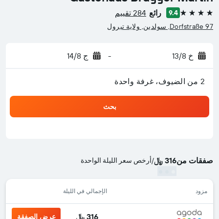
رائع
284 تقييم
9.4
4 نجوم
Dorfstraße 97, سولدين, ولاية تيرول
خ 13/8
-
ج 14/8
2 من الضيوف، غرفة واحدة
بحث
صفقات من
316 ﷼
/
أرخص سعر الليلة الواحدة
مزود
الإجمالي في الليلة
316 ﷼
عرض الصفقة