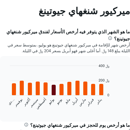
ميركيور شنغهاي جيوتينغ
ما هو الشهر الذي يتوفر فيه أرخص الأسعار لفندق ميركيور شنغهاي
جيوتينغ؟
أرخص شهر للإقامة في ميركيور شنغهاي جيوتينغ هو يوليو، بمتوسط سعر في
الليلة يبلغ 148 ﷼. أما أغلى شهر فهو أبريل بسعر 204 ﷼ في الليلة.
400 ﷼
Bar
Chart
graphic.
chart
200 ﷼
with
12
bars.
0
فبراير
مايو
أغسطس
نوفمبر
يناير
أبريل
يوليو
أكتوبر
مارس
يونيو
سبتمبر
…
يعرض
د
ي
المخطط
End
of
التالي
interactive
متوسط
chart
سعر
ما هو أرخص يوم للحجز في ميركيور شنغهاي جيوتينغ؟
غرفة