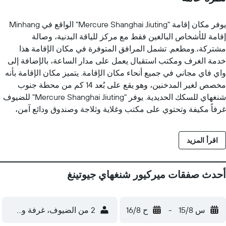
يوفر مكان إقامة "Mercure Shanghai Jiuting" الواقع في Minhang
إقامة للأشخاص البالغين فقط مع مركز للياقة البدنية، وصالة
مشتركة،.ومطعم. تشمل المرافق المتوفرة في مكان الإقامة هذا
خدمة الغرف ومكتب استقبال يعمل على مدار الساعة، بالإضافة إلى
واي فاي مجاني في جميع أنحاء مكان الإقامة. يتميز مكان الإقامة بأنه
مخصص لغير المدخنين، وهو يقع على بُعد 14 كم من محطة جنوب
شنغهاي للسكك الحديدية. يوفر "Mercure Shanghai Jiuting" للضيوف
غرفاً مكيفة وتحتوي على مكتب وغلاية وثلاجة وصندوق ودائع آمن،
بالإضافة إلى تلفزيون بشاشة مسطحة وحمّام خاص مع دش. تحتوي
جميع غرف الضيوف على خزانة ملابس. يتوفر إفطار يقدم للضيوف
اقرأ المزيد
خيارات طعام من بوفيه في مكان إقامة "Mercure Shanghai Jiuting".
يبعد مكان إقامة "Mercure Shanghai Jiuting" مسافة 14 كم عن معبد
لونغهوا و14 كم عن محطة شانغهاى ساوث. يقع مطار هونغكياو
أحدث صفقات ميركيور شنغهاي جيوتينغ
شنغهاي الدولي على بُعد 6 كم من مكان الإقامة.
س 15/8
-
ح 16/8
2 من الضيوف، غرفة واحدة