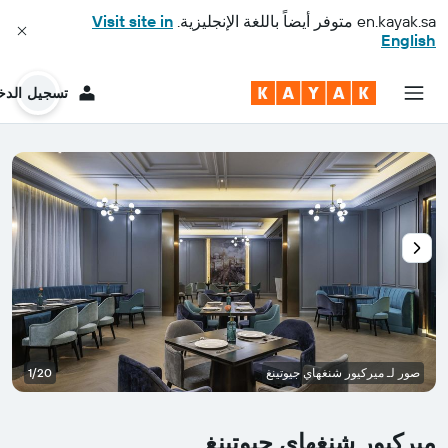
en.kayak.sa
متوفر أيضاً باللغة الإنجليزية.
Visit site in
English
تسجيل الدخ
صور لـ ميركيور شنغهاي جيوتينغ
1/20
ميركيور شنغهاي جيوتينغ