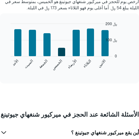
أرخص يوم للحجز في ميركيور شنغهاي جيوتينغ هو الخميس، بمتوسط سعر في
كل
الليلة يبلغ 54 ﷼. أما أغلى يوم فهو الثلاثاء بسعر 173 ﷼ في الليلة.
شهر
يتضمن
المخطط
200 ﷼
1
Bar
Chart
محور
graphic.
chart
100 ﷼
X
with
7
الذي
bars.
يعرض
0
الشهور.
الخميس
الجمعة
السبت
الأحد
الاثنين
الثلاثاء
الأربعاء
يعرض
يتضمن
المخطط
End
المخطط
of
التالي
التالي
interactive
متوسط
chart
1
سعر
محور
غرفة
Y
كل
الذي
يوم
يعرض
في
متوسط
الأسئلة الشائعة عند الحجز في ميركيور شنغهاي جيوتينغ
الأسبوع
سعر
يتضمن
غرفة
المخطط
أين يقع ميركيور شنغهاي جيوتينغ ؟
1
محور