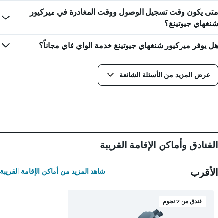
X
متى يكون وقت تسجيل الوصول ووقت المغادرة في ميركيور
الذي
شنغهاي جيوتينغ؟
يعرض
أيام
هل يوفر ميركيور شنغهاي جيوتينغ خدمة الواي فاي مجاناً؟
الأسبوع.
يتضمن
المخطط
التالي
عرض المزيد من الأسئلة الشائعة
1
محور
Y
الذي
يعرض
متوسط
سعر
الفنادق وأماكن الإقامة القريبة
غرفة
الأقرب
شاهد المزيد من أماكن الإقامة القريبة
فندق من 2 نجوم