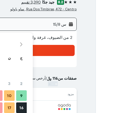
جيد جدًا
3,390 تقييم
8.2
3 نجوم
Rua Dos Timbiras, 472 - Centro, ساو باولو
س 15/8
2 من الضيوف، غرفة واحدة
ح
ن
صفقات من
116 ﷼
/
أرخص سعر الليلة الواحدة
3
2
مزود
10
9
17
16