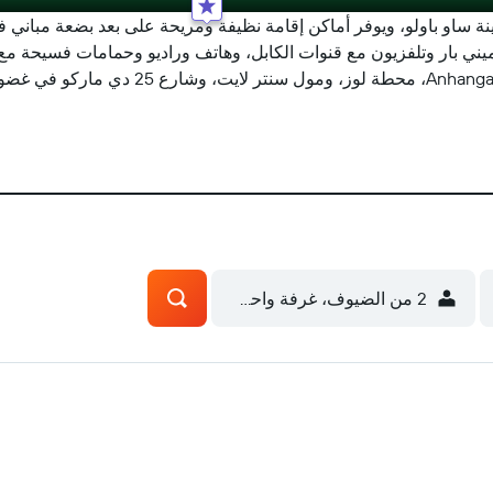
R ذو الـ3 نجوم في قلب مدينة ساو باولو، ويوفر أماكن إقامة نظيفة ومريحة على بعد بض
يني بار وتلفزيون مع قنوات الكابل، وهاتف وراديو وحمامات فسيحة مع 
2 من الضيوف، غرفة واحدة