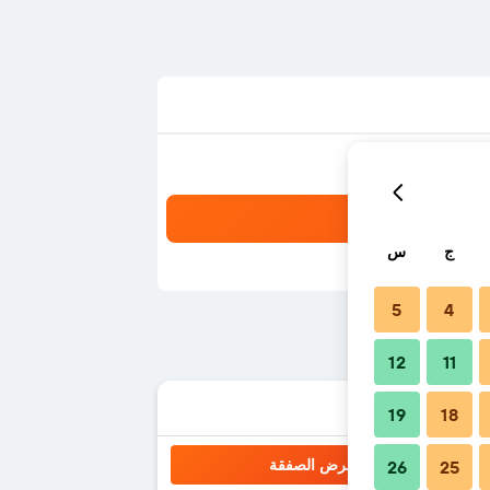
ج
س
5
4
12
11
19
18
عرض الصفقة
26
25