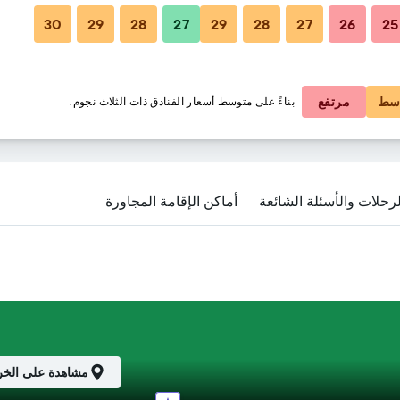
30
29
28
27
29
28
27
26
25
126 ﷼
133 ﷼
سط
مرتفع
بناءً على متوسط أسعار الفنادق ذات الثلاث نجوم.
لرحلات والأسئلة الشائعة
أماكن الإقامة المجاورة
مشاهدة على الخر