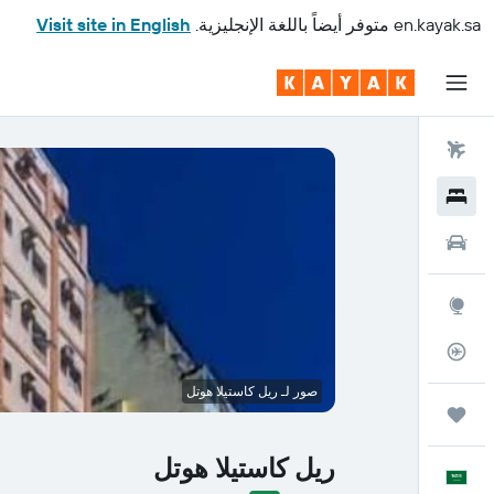
en.kayak.sa
متوفر أيضاً باللغة الإنجليزية.
Visit site in English
رحلات طيران
فنادق
سيارات
استكشاف
متعقب رحلة الطيران
صور لـ ريل كاستيلا هوتل
رحلات
ريل كاستيلا هوتل
العَرَبِيَّة