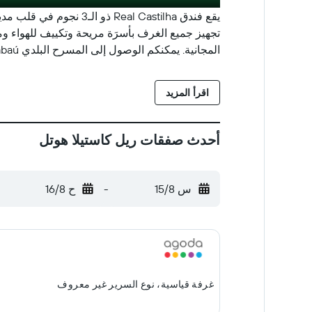
يقع فندق eal Castilha
تجهيز جميع الغرف بأسرَة مريحة وتكييف للهواء وم
المجانية. يمكنكم الوصول إلى المسرح البلدي Anhangabaú، محطة لوز، ومول سنتر لايت، وشارع 25 دي ماركو في غضون 15 دقيقة سيرًا على ا
اقرأ المزيد
أحدث صفقات ريل كاستيلا هوتل
س 15/8
-
ح 16/8
غرفة قياسية، نوع السرير غير معروف