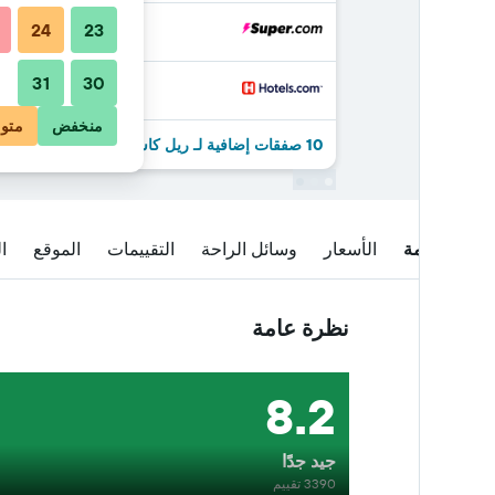
24
23
31
30
منخفض
متو
10 صفقات إضافية لـ ريل كاستيلا هوتل
نظرة عامة
الأسعار
وسائل الراحة
التقييمات
الموقع
ا
نظرة عامة
8.2
جيد جدًا
3390 تقييم