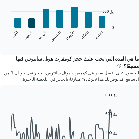
1
Bar
Chart
محور
graphic.
chart
500 ﷼
X
with
7
الذي
bars.
يعرض
0
الشهور.
الخميس
السبت
الاثنين
الأربعاء
الجمعة
الأحد
الثلاثاء
يعرض
يتضمن
المخطط
End
المخطط
of
التالي
التالي
interactive
متوسط
chart
1
سعر
ما هي المدة التي يجب عليك حجز كومفرت هوتل سانتوس فيها
محور
غرفة
Y
مسبقًا؟
كل
الذي
للحصول على أفضل سعر في كومفرت هوتل سانتوس، احجز قبل حوالي 3 من
يوم
يعرض
الأسابيع. قد يوفر لك هذا نحو 32% مقارنةً بالحجز في اللحظة الأخيرة.
في
متوسط
الأسبوع
سعر
يتضمن
غرفة
800 ﷼
المخطط
Line
Chart
1
graphic.
chart
محور
with
600 ﷼
X
90
data
الذي
points.
يعرض
400 ﷼
أيام
يعرض