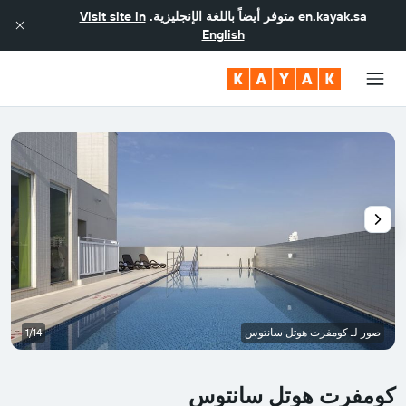
en.kayak.sa
متوفر أيضاً باللغة الإنجليزية.
Visit site in
English
صور لـ كومفرت هوتل سانتوس
1/14
كومفرت هوتل سانتوس