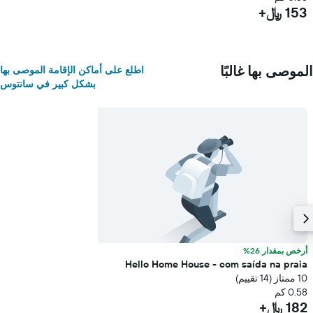
153 ﷼+
الموصى بها غالبًا
اطلع على أماكن الإقامة الموصى بها
بشكل كبير في سانتوس
أرخص بمقدار 26%
Hello Home House - com saída na praia
10 ممتاز (14 تقييم)
0.58 كم
182 ﷼+