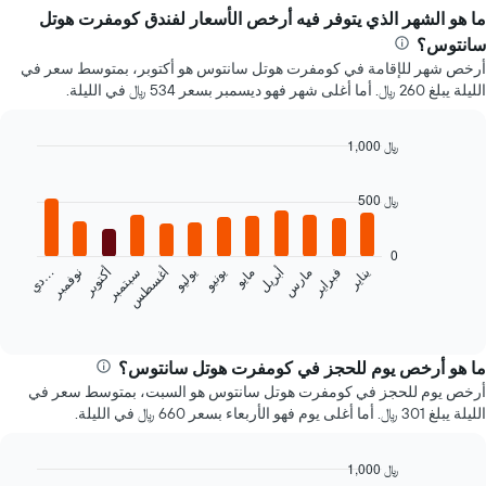
ما هو الشهر الذي يتوفر فيه أرخص الأسعار لفندق كومفرت هوتل
سانتوس؟
أرخص شهر للإقامة في كومفرت هوتل سانتوس هو أكتوبر، بمتوسط سعر في
الليلة يبلغ 260 ﷼. أما أغلى شهر فهو ديسمبر بسعر 534 ﷼ في الليلة.
1,000 ﷼
Bar
Chart
graphic.
chart
500 ﷼
with
12
bars.
0
يناير
فبراير
مارس
أبريل
مايو
يونيو
يوليو
أغسطس
سبتمبر
أكتوبر
نوفمبر
…
يعرض
د
ي
المخطط
End
of
التالي
interactive
متوسط
chart
سعر
ما هو أرخص يوم للحجز في كومفرت هوتل سانتوس؟
غرفة
أرخص يوم للحجز في كومفرت هوتل سانتوس هو السبت، بمتوسط سعر في
كل
الليلة يبلغ 301 ﷼. أما أغلى يوم فهو الأربعاء بسعر 660 ﷼ في الليلة.
شهر
يتضمن
المخطط
1,000 ﷼