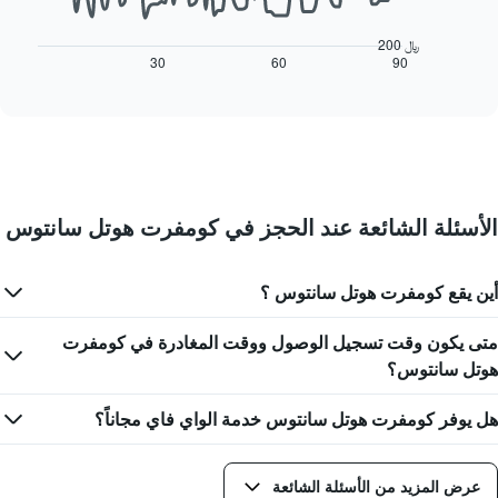
الأسبوع.
المخطط
يتضمن
التالي
المخطط
200 ﷼
كيفية
30
60
90
End
التالي
of
تغير
1
interactive
سعر
محور
chart
غرفة
Y
عند
الذي
اقتراب
يعرض
تاريخ
متوسط
الإقامة
سعر
الأسئلة الشائعة عند الحجز في كومفرت هوتل سانتوس
يتضمن
غرفة
المخطط
1
أين يقع كومفرت هوتل سانتوس ؟
محور
X
الذي
متى يكون وقت تسجيل الوصول ووقت المغادرة في كومفرت
يعرض
هوتل سانتوس؟
عدد
الأيام
هل يوفر كومفرت هوتل سانتوس خدمة الواي فاي مجاناً؟
قبل
الإقامة
يتضمن
المخطط
عرض المزيد من الأسئلة الشائعة