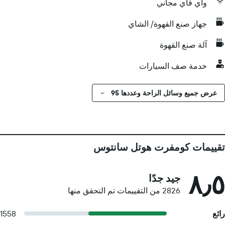
واي فاي مجاني
جهاز صنع القهوة/ الشاي
آلة صنع القهوة
خدمة صف السيارات
عرض جميع وسائل الراحة وعددها 95
تقييمات كومفرت هوتل سانتوس
٨٫٥
جيد جدًا
2826 من التقييمات تم التحقق منها
رائع
1558