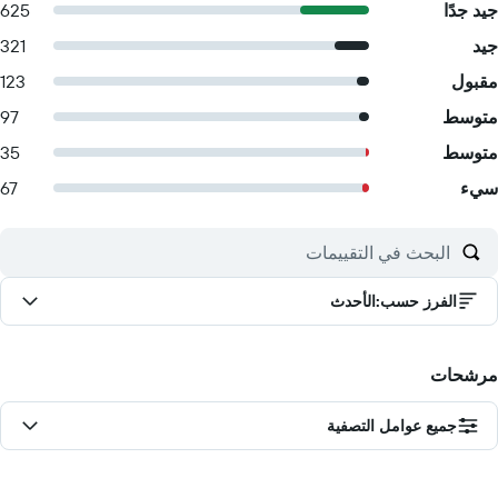
جيد جدًا
625
جيد
321
مقبول
123
متوسط
97
متوسط
35
سيء
67
الفرز حسب
:
الأحدث
مرشحات
جميع عوامل التصفية