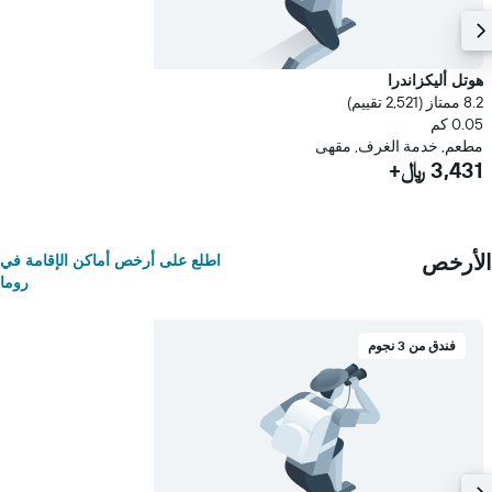
هوتل أليكزاندرا
8.2 ممتاز (2,521 تقييم)
0.05 كم
مطعم, خدمة الغرف, مقهى
3,431 ﷼+
الأرخص
اطلع على أرخص أماكن الإقامة في
روما
فندق من 3 نجوم