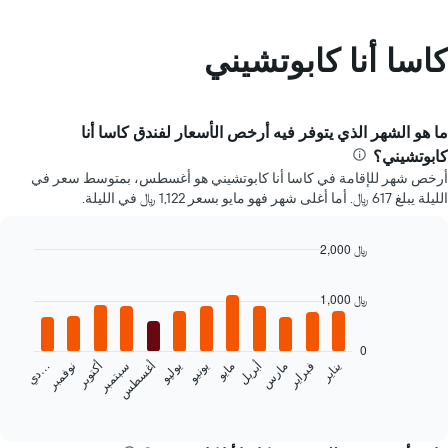
كاسا أنا كابوتشيني
ما هو الشهر الذي يتوفر فيه أرخص الأسعار لفندق كاسا أنا
كابوتشيني؟
أرخص شهر للإقامة في كاسا أنا كابوتشيني هو أغسطس، بمتوسط سعر في
الليلة يبلغ 617 ﷼. أما أغلى شهر فهو مايو بسعر 1,122 ﷼ في الليلة.
2,000 ﷼
Bar
Chart
graphic.
chart
1,000 ﷼
with
12
bars.
0
يناير
فبراير
مارس
أبريل
مايو
يونيو
يوليو
أغسطس
سبتمبر
أكتوبر
نوفمبر
…
يعرض
د
ي
المخطط
End
of
التالي
interactive
متوسط
chart