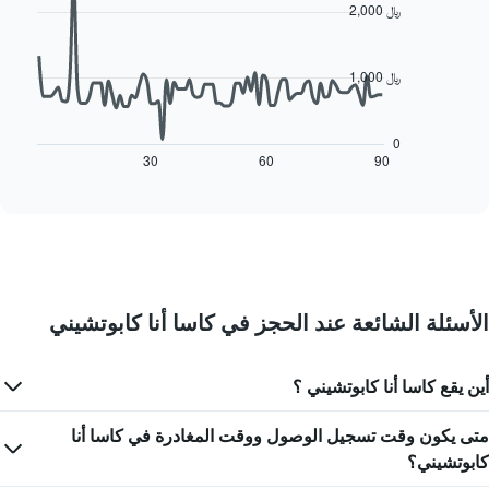
1
with
2,000 ﷼
90
محور
data
X
points.
الذي
1,000 ﷼
يعرض
يعرض
أيام
المخطط
الأسبوع.
التالي
0
يتضمن
كيفية
30
60
90
End
المخطط
of
تغير
التالي
interactive
سعر
chart
1
غرفة
محور
عند
Y
اقتراب
الذي
تاريخ
يعرض
الإقامة
متوسط
الأسئلة الشائعة عند الحجز في كاسا أنا كابوتشيني
يتضمن
سعر
المخطط
غرفة
1
أين يقع كاسا أنا كابوتشيني ؟
محور
X
الذي
متى يكون وقت تسجيل الوصول ووقت المغادرة في كاسا أنا
يعرض
كابوتشيني؟
عدد