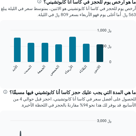
سعر
ما هو أرخص يوم للحجز في كاسا أنا كابوتشيني؟
غرفة
أرخص يوم للحجز في كاسا أنا كابوتشيني هو الاثنين، بمتوسط سعر في الليلة يبلغ
كل
563 ﷼. أما أغلى يوم فهو الأربعاء بسعر 809 ﷼ في الليلة.
شهر
يتضمن
المخطط
1,000 ﷼
1
Bar
Chart
محور
graphic.
chart
500 ﷼
X
with
7
الذي
bars.
يعرض
0
الشهور.
الخميس
السبت
الاثنين
الأربعاء
الجمعة
الأحد
الثلاثاء
يعرض
يتضمن
المخطط
End
المخطط
of
التالي
التالي
interactive
متوسط
chart
1
سعر
ما هي المدة التي يجب عليك حجز كاسا أنا كابوتشيني فيها مسبقًا؟
محور
غرفة
Y
للحصول على أفضل سعر في كاسا أنا كابوتشيني، احجز قبل حوالي 4 من
كل
الذي
الأسابيع. قد يوفر لك هذا نحو 94% مقارنةً بالحجز في اللحظة الأخيرة.
يوم
يعرض
في
متوسط
الأسبوع
3,000 ﷼
سعر
يتضمن
غرفة
Line
Chart
المخطط
graphic.
chart