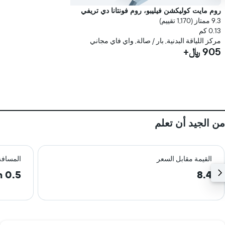
روم مايت كوليكشن فيليبو، روم فونتانا دي تريفي
9.3 ممتاز (1,170 تقييم)
0.13 كم
مركز اللياقة البدنية, بار / صالة, واي فاي مجاني
905 ﷼+
من الجيد أن تعلم
القيمة مقابل السعر
المسافة
0.5 km
8.4