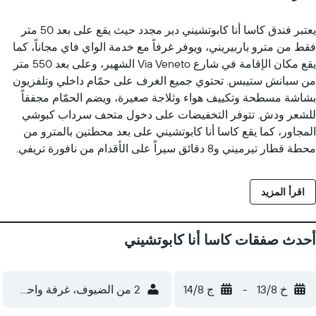
يعتبر فندق كاسا أنا كابوتشيني دير مجدد حيث يقع على بعد 50 متر
فقط من مترو باربيريني، ويوفر غرفاً مع خدمة الواي فاي مجاناً، كما
يقع مكان الإقامة في شارع Via Veneto الشهير، وعلى بعد 550 متر
من سبانش ستيبس. تحتوي جميع الغرف على حمّام داخلي وتلفزيون
بشاشة مسطحة وتكييف هواء وثلاجة صغيرة، ويضم الحمّام مجففاً
للشعر ودش. تتوفر التخفيضات على دخول متحف سرداب كبوشي
المجاور، كما يقع كاسا أنا كابوتشيني على بعد محطتين بالمترو من
محطة قطار تيرميني و8 دقائق سيراً على الأقدام من نافورة تريفي.
اقرأ المزيد
أحدث صفقات كاسا أنا كابوتشيني
خ 13/8
-
ج 14/8
2 من الضيوف، غرفة واحدة