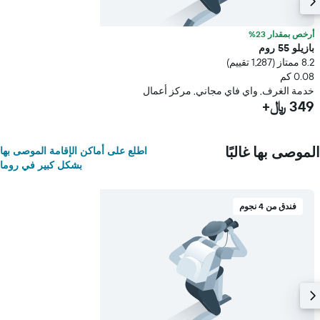
أرخص بمقدار 23%
بازيلو 55 روم
8.2 ممتاز (1,287 تقييم)
0.08 كم
خدمة الغرف, واي فاي مجاني, مركز أعمال
349 ﷼+
الموصى بها غالبًا
اطلع على أماكن الإقامة الموصى بها
بشكل كبير في روما
فندق من 4 نجوم