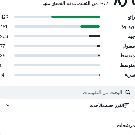
1977 من التقييمات تم التحقق منها
رائع
1129
جيد جدًا
451
جيد
263
مقبول
77
متوسط
35
متوسط
8
سيء
14
الفرز حسب
:
الأحدث
مرشحات