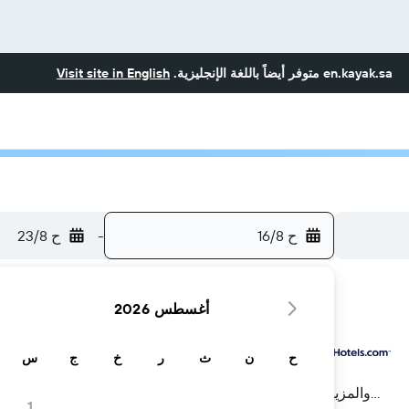
en.kayak.sa
متوفر أيضاً باللغة الإنجليزية.
Visit site in English
ح 16/8
-
ح 23/8
أغسطس 2026
ح
ن
ث
ر
خ
ج
س
...والمزيد
1