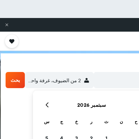
بحث
2 من الضيوف، غرفة واحدة
سبتمبر 2026
ح
ن
ث
ر
خ
ج
س
5
4
3
2
1