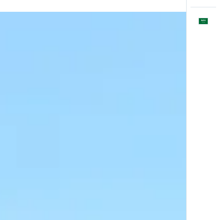
العَرَبِيَّة