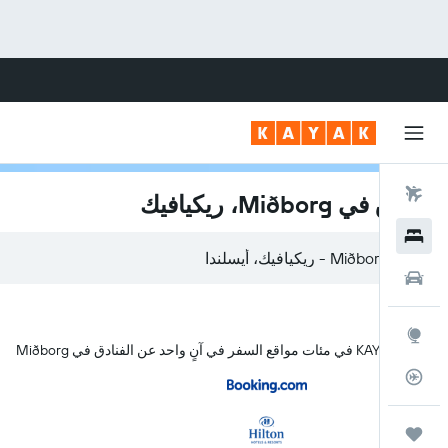
رحلات طيران
فنادق في Miðborg، ريكيافيك
فنادق
سيارات
استكشاف
يبحث KAYAK في مئات مواقع السفر في آنٍ واحد عن الفنادق في Miðborg
متعقب رحلة الطيران
رحلات