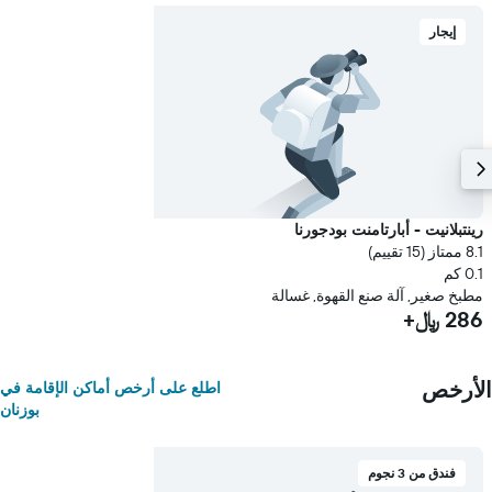
إيجار
رينتبلانيت - أبارتامنت بودجورنا
8.1 ممتاز (15 تقييم)
0.1 كم
مطبخ صغير, آلة صنع القهوة, غسالة
286 ﷼+
الأرخص
اطلع على أرخص أماكن الإقامة في
بوزنان
فندق من 3 نجوم