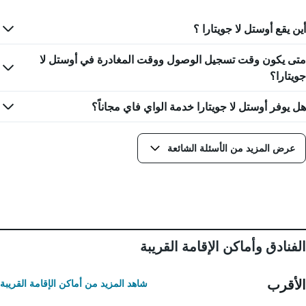
المخطط
غرفة
1
أين يقع أوستل لا جويتارا ؟
محور
X
الذي
متى يكون وقت تسجيل الوصول ووقت المغادرة في أوستل لا
يعرض
جويتارا؟
عدد
الأيام
هل يوفر أوستل لا جويتارا خدمة الواي فاي مجاناً؟
قبل
الإقامة
يتضمن
المخطط
عرض المزيد من الأسئلة الشائعة
التالي
1
محور
Y
الذي
يعرض
متوسط
الفنادق وأماكن الإقامة القريبة
سعر
غرفة
الأقرب
شاهد المزيد من أماكن الإقامة القريبة