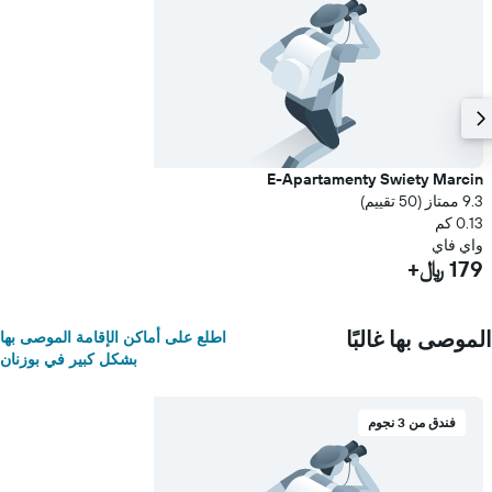
E-Apartamenty Swiety Marcin
9.3 ممتاز (50 تقييم)
0.13 كم
واي فاي
179 ﷼+
الموصى بها غالبًا
اطلع على أماكن الإقامة الموصى بها
بشكل كبير في بوزنان
فندق من 3 نجوم