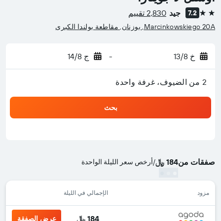
جيد
2,830 تقييم
7.2
2 نجمتين
Marcinkowskiego 20A, بوزنان, مقاطعة بولندا الكبرى
خ 13/8
-
ج 14/8
2 من الضيوف، غرفة واحدة
بحث
صفقات من
184 ﷼
/
أرخص سعر الليلة الواحدة
مزود
الإجمالي في الليلة
184 ﷼
عرض الصفقة