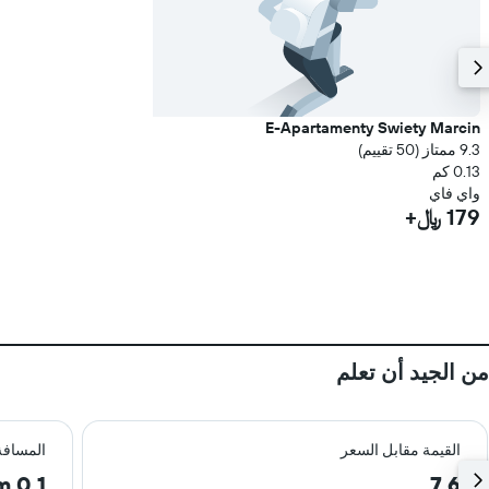
E-Apartamenty Swiety Marcin
9.3 ممتاز (50 تقييم)
0.13 كم
واي فاي
179 ﷼+
من الجيد أن تعلم
القيمة مقابل السعر
المسافة
0.1 km
7.6