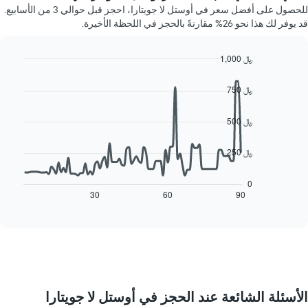
غرفة
Y
للحصول على أفضل سعر في أوستل لا جويتارا، احجز قبل حوالي 3 من الأسابيع.
كل
الذي
قد يوفر لك هذا نحو 26% مقارنةً بالحجز في اللحظة الأخيرة.
يوم
يعرض
في
متوسط
الأسبوع
1,000 ﷼
سعر
يتضمن
غرفة
Line
Chart
المخطط
graphic.
chart
750 ﷼
1
with
90
محور
data
500 ﷼
X
points.
الذي
يعرض
250 ﷼
يعرض
أيام
المخطط
الأسبوع.
التالي
0
يتضمن
كيفية
30
60
90
End
المخطط
of
تغير
التالي
interactive
سعر
chart
1
غرفة
محور
عند
Y
اقتراب
الذي
تاريخ
يعرض
الإقامة
متوسط
الأسئلة الشائعة عند الحجز في أوستل لا جويتارا
يتضمن
سعر