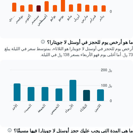
12
bars.
0
فبراير
مايو
أغسطس
نوفمبر
يناير
أبريل
يوليو
أكتوبر
مارس
يونيو
سبتمبر
…
يعرض
د
ي
المخطط
End
of
التالي
interactive
متوسط
chart
سعر
ما هو أرخص يوم للحجز في أوستل لا جويتارا؟
غرفة
أرخص يوم للحجز في أوستل لا جويتارا هو الثلاثاء، بمتوسط سعر في الليلة يبلغ
كل
73 ﷼. أما أغلى يوم فهو الأربعاء بسعر 138 ﷼ في الليلة.
شهر
يتضمن
المخطط
200 ﷼
1
Bar
Chart
محور
graphic.
chart
100 ﷼
X
with
7
الذي
bars.
يعرض
0
الشهور.
الخميس
الجمعة
السبت
الأحد
الاثنين
الثلاثاء
الأربعاء
يعرض
يتضمن
المخطط
End
المخطط
of
التالي
التالي
interactive
متوسط
chart
1
سعر
ما هي المدة التي يجب عليك حجز أوستل لا جويتارا فيها مسبقًا؟
محور