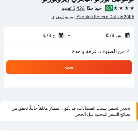
جيد جدًا
3,426 تقييم
8.7
4 نجوم
Avenida Severo Dullius 2055, بورتو اليغرى
س 15/8
-
ح 16/8
2 من الضيوف، غرفة واحدة
بحث
تحذير السفر: بسبب الفيضانات، قد يكون المطار مغلقاً حالياً. تحقق من
نصائح السفر المحلية قبل الحجز.