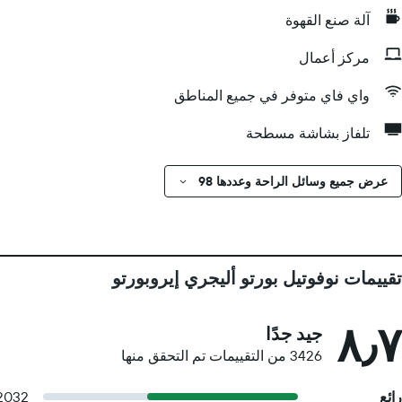
آلة صنع القهوة
مركز أعمال
واي فاي متوفر في جميع المناطق
تلفاز بشاشة مسطحة
عرض جميع وسائل الراحة وعددها 98
تقييمات نوفوتيل بورتو أليجري إيروبورتو
٨٫٧
جيد جدًا
3426 من التقييمات تم التحقق منها
رائع
2032