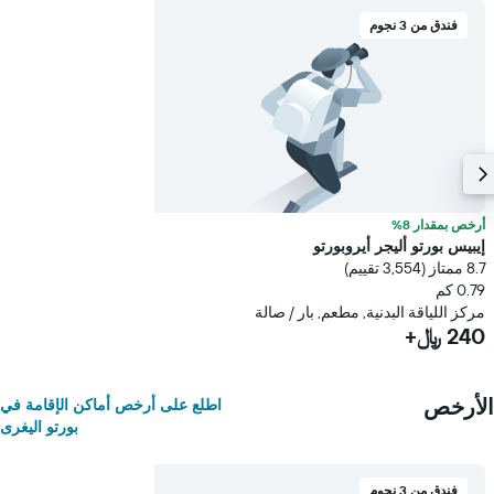
فندق من 3 نجوم
أرخص بمقدار 8%
إيبيس بورتو أليجر أيروبورتو
8.7 ممتاز (3,554 تقييم)
0.79 كم
مركز اللياقة البدنية, مطعم, بار / صالة
240 ﷼+
الأرخص
اطلع على أرخص أماكن الإقامة في
بورتو اليغرى
فندق من 3 نجوم