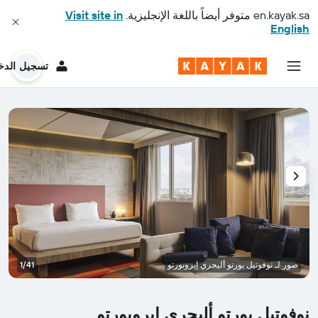
en.kayak.sa
متوفر أيضاً باللغة الإنجليزية.
Visit site in
English
تسجيل الدخ
صور لـ نوفوتيل بورتو أليجري إيروبورتو
1/41
نوفوتيل بورتو أليجري إيروبورتو