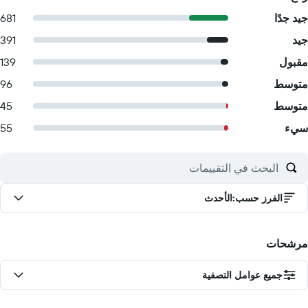
جيد جدًا
681
جيد
391
مقبول
139
متوسط
96
متوسط
45
سيء
55
الفرز حسب
:
الأحدث
مرشحات
جميع عوامل التصفية