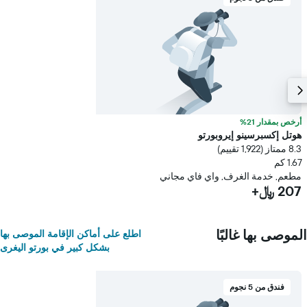
أرخص بمقدار 21%
هوتل إكسبرسينو إيروبورتو
8.3 ممتاز (1,922 تقييم)
1.67 كم
مطعم, خدمة الغرف, واي فاي مجاني
207 ﷼+
الموصى بها غالبًا
اطلع على أماكن الإقامة الموصى بها
بشكل كبير في بورتو اليغرى
فندق من 5 نجوم