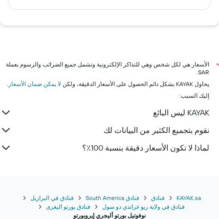
الأسعار هي لكل شخص وهي للتذاكر الإلكترونية وتشمل جميع الضرائب والرسوم بعملة
*
SAR.
يحاول KAYAK بشكل دائم الحصول على الأسعار الدقيقة، ولكن
لا يمكن ضمان الأسعار
.
إليك السبب:
KAYAK ليس البائع
نقوم بتجميع الكثير من البيانات لك
لماذا لا تكون الأسعار دقيقة بنسبة 100٪؟
KAYAK.sa
فنادق
فنادق South America
فنادق في البرازيل
فنادق في ولاية ريو غراندي دو سول
فنادق بورتو اليغرى
نوفوتيل بورتو أليجري إيروبورتو