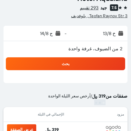
جيد
293 تقييم
7.5
2 نجمتين
3 Teofan Raynov Str., بلوفديف
خ 13/8
-
ج 14/8
2 من الضيوف، غرفة واحدة
بحث
صفقات من
319 ﷼
/
أرخص سعر الليلة الواحدة
مزود
الإجمالي في الليلة
319 ﷼
عرض الصفقة