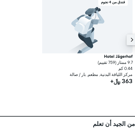
فندق من 4 نجوم
Hotel Jägerhof
9.7 ممتاز (759 تقييم)
0.44 كم
مركز اللياقة البدنية, مطعم, بار / صالة
363 ﷼+
من الجيد أن تعلم