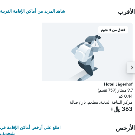
الأقرب
شاهد المزيد من أماكن الإقامة القريبة
فندق من 4 نجوم
Hotel Jägerhof
9.7 ممتاز (759 تقييم)
0.44 كم
مركز اللياقة البدنية, مطعم, بار / صالة
363 ﷼+
الأرخص
اطلع على أرخص أماكن الإقامة في
بلوفديف