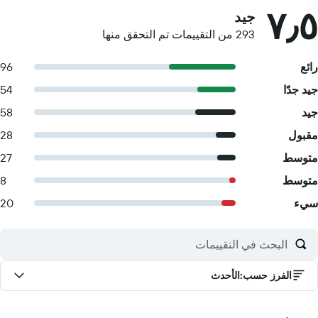
٧٫٥
جيد
293 من التقييمات تم التحقق منها
رائع
96
جيد جدًا
54
جيد
58
مقبول
28
متوسط
27
متوسط
8
سيء
20
الفرز حسب
:
الأحدث