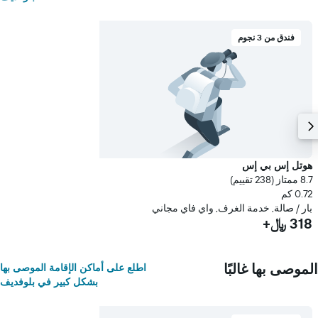
فندق من 3 نجوم
هوتل إس بي إس
8.7 ممتاز (238 تقييم)
0.72 كم
بار / صالة, خدمة الغرف, واي فاي مجاني
318 ﷼+
الموصى بها غالبًا
اطلع على أماكن الإقامة الموصى بها
بشكل كبير في بلوفديف