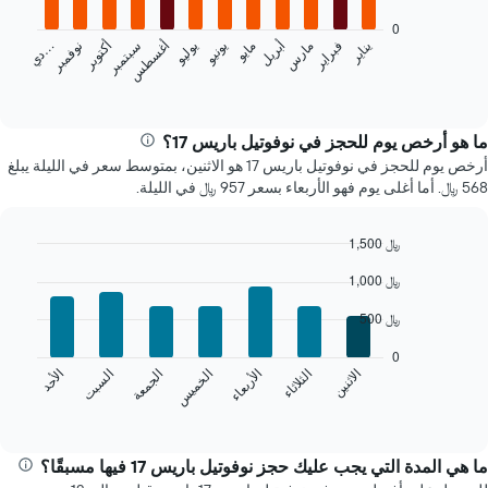
bars.
0
يناير
فبراير
مارس
أبريل
مايو
يونيو
يوليو
أغسطس
سبتمبر
أكتوبر
نوفمبر
…
يعرض
د
ي
المخطط
End
of
التالي
interactive
متوسط
chart
سعر
ما هو أرخص يوم للحجز في نوفوتيل باريس 17؟
غرفة
أرخص يوم للحجز في نوفوتيل باريس 17 هو الاثنين، بمتوسط سعر في الليلة يبلغ
كل
568 ﷼. أما أغلى يوم فهو الأربعاء بسعر 957 ﷼ في الليلة.
شهر
يتضمن
المخطط
1,500 ﷼
1
Bar
Chart
1,000 ﷼
محور
graphic.
chart
X
with
500 ﷼
7
الذي
bars.
يعرض
0
الشهور.
الخميس
السبت
الاثنين
الأربعاء
الجمعة
الأحد
الثلاثاء
يعرض
يتضمن
المخطط
End
المخطط
of
التالي
التالي
interactive
متوسط
chart
1
سعر
ما هي المدة التي يجب عليك حجز نوفوتيل باريس 17 فيها مسبقًا؟
محور
غرفة