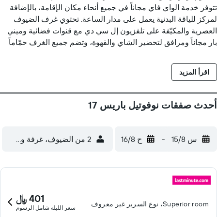
تتوفر خدمة الواي فاي مجاناً في جميع أنحاء مكان الإقامة، بالإضافة
لمركز للياقة البدنية يعمل على مدار الساعة. تحتوي غرف الضيوف
العصرية والمكيّفة على تلفزيون إل سي دي مع قنوات فضائية وميني
بار مجاناً ومرافق لتحضير الشاي والقهوة، وتضم جميع الغرف حمّاماً
خاصاً مزوداً بحوض استحمام أو دش، كما يمكن لبعض الغرف استضافة
الضيوف من ذوي الاحتياجات الحركية الخاصة. يقدم مطعم Bistro
اقرأ المزيد
Carvi خيارات صحية، وتتوفر المأكولات الفرنسية في المطعم ذو قائمة
المأكولات لتناول وجبتي الغداء والعشاء، كما يُقدم البار الوجبات
الخفيفة طوال اليوم، ويمكن للضيوف في المساء الاسترخاء على
أحدث صفقات نوفوتيل باريس 17
كرسي بذراعين في بار الصالة والاستمتاع بكوكتيل خاص بمكان
الإقامة. يقع هذا الفندق بجوار طريق باريس الدائري، ويتمتع بموقع
مثالي للضيوف الذين يزورون مدينة باريس بالسيارة، كما تبعد محطات
س 15/8
-
ح 16/8
2 من الضيوف، غرفة واحدة
مترو بيريير وفيغرام مسافة 15 دقائق سيراً على الأقدام، حيث توفران
إمكانية الوصول المباشر إلى متجر غراندز ماغزين متعدد الأقسام في
أوبرا، ويقع ترام T3B على بعد 300 متر، فيما تتوفر مواقف خاصة
للسيارات في الموقع مقابل تكلفة إضافية.
401 ﷼
Superior room، نوع السرير غير معروف
سعر الليلة شامل الرسوم