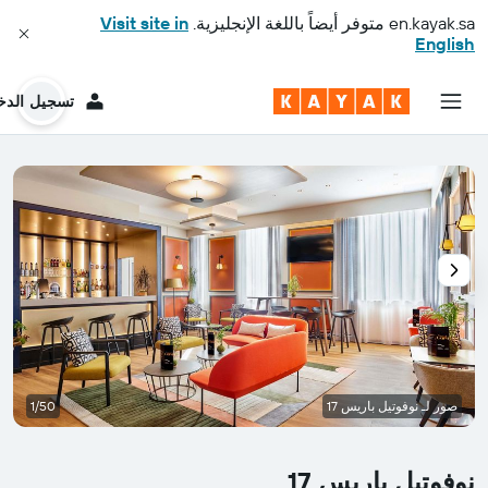
en.kayak.sa
متوفر أيضاً باللغة الإنجليزية.
Visit site in
English
تسجيل الدخ
صور لـ نوفوتيل باريس 17
1/50
نوفوتيل باريس 17