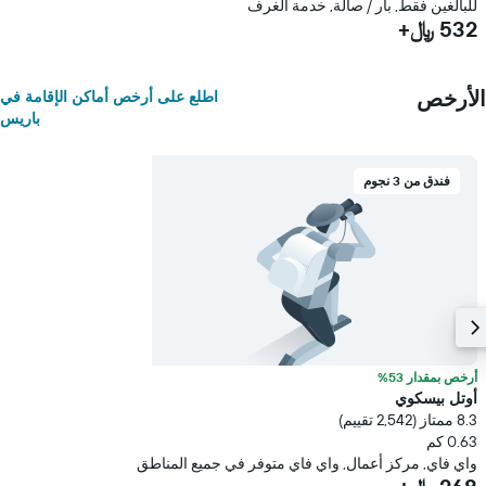
للبالغين فقط, بار / صالة, خدمة الغرف
532 ﷼+
الأرخص
اطلع على أرخص أماكن الإقامة في
باريس
فندق من 3 نجوم
أرخص بمقدار 53%
أوتل بيسكوي
8.3 ممتاز (2,542 تقييم)
0.63 كم
واي فاي, مركز أعمال, واي فاي متوفر في جميع المناطق