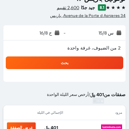
جيد جدًا
2,600 تقييم
8.1
4 نجوم
34 Avenue de la Porte d Asnieres, باريس
س 15/8
-
ح 16/8
2 من الضيوف، غرفة واحدة
بحث
صفقات من
401 ﷼
/
أرخص سعر الليلة الواحدة
مزود
الإجمالي في الليلة
401 ﷼
عرض الصفقة