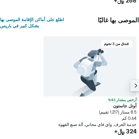
268 ﷼+
الموصى بها غالبًا
اطلع على أماكن الإقامة الموصى بها
بشكل كبير في باريس
فندق من 3 نجوم
أرخص بمقدار 43%
أوتل جاستون
8.5 ممتاز (1,217 تقييم)
0.64 كم
خدمة الغرف, واي فاي مجاني, آلة صنع القهوة
324 ﷼+