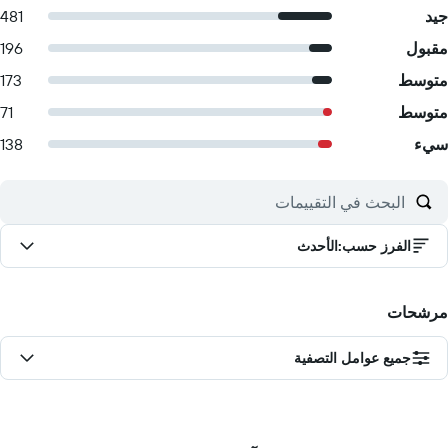
جيد
481
مقبول
196
متوسط
173
متوسط
71
سيء
138
الفرز حسب
:
الأحدث
مرشحات
جميع عوامل التصفية