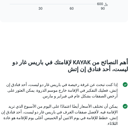
المخطط
التالي
600 ﷼
التالي
كيفية
30
60
90
End
1
of
تغير
interactive
محور
سعر
chart
Y
غرفة
الذي
عند
يعرض
اقتراب
متوسط
تاريخ
سعر
الإقامة
غرفة
يتضمن
المخطط
أهم النصائح من KAYAK لإقامتك في باريس غار دو
1
محور
ليست، أحد فنادق إن إتش
X
الذي
يعرض
إذا كنت تبحث عن غرفة رخيصة في باريس غار دو ليست، أحد فنادق إن
عدد
إتش، فعليك التفكير في الإقامة خارج موسم الذروة. يمكن العثور على
الأيام
أرخص الصفقات بشكل عام في فبراير و مارس.
قبل
الإقامة
يمكن أن تختلف الأسعار أيضًا اعتمادًا على اليوم من الأسبوع الذي تريد
يتضمن
الإقامة فيه. لأفضل صفقات الغرف في باريس غار دو ليست، أحد فنادق إن
المخطط
إتش، خطط للإقامة في يوم الاثنين أو الخميس. أغلى يوم للإقامة هو عادة
التالي
الثلاثاء.
1