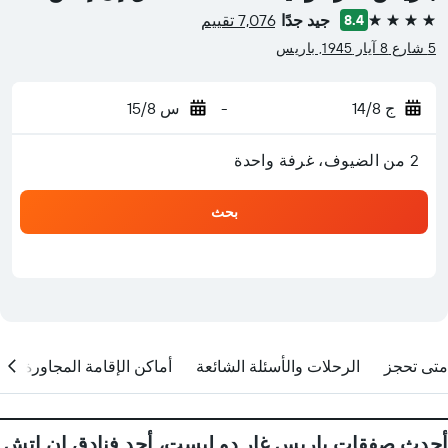
جيد جدًا
7,076 تقييم
8.4
4 نجوم
5 شارع 8 آيار 1945, باريس
ج 14/8
-
س 15/8
2 من الضيوف، غرفة واحدة
بحث
متى تحجز
الرحلات والأسئلة الشائعة
أماكن الإقامة المجاورة
أحدث صفقات باريس غار دو ليست، أحد فنادق إن إتش