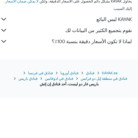
يحاول KAYAK بشكل دائم الحصول على الأسعار الدقيقة، ولكن
لا يمكن ضمان الأسعار
.
إليك السبب:
KAYAK ليس البائع
نقوم بتجميع الكثير من البيانات لك
لماذا لا تكون الأسعار دقيقة بنسبة 100٪؟
KAYAK.sa
فنادق
فنادق أوروبا
فنادق في فرنسا
فنادق في منطقة إيل دو فرانس
فنادق في ادوفانس
فنادق باريس
باريس غار دو ليست، أحد فنادق إن إتش