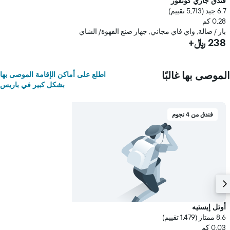
فندق جاري كونفور
6.7 جيد (5,713 تقييم)
0.28 كم
بار / صالة, واي فاي مجاني, جهاز صنع القهوة/ الشاي
238 ﷼+
الموصى بها غالبًا
اطلع على أماكن الإقامة الموصى بها
بشكل كبير في باريس
فندق من 4 نجوم
أوتل إيستيه
8.6 ممتاز (1,479 تقييم)
0.03 كم