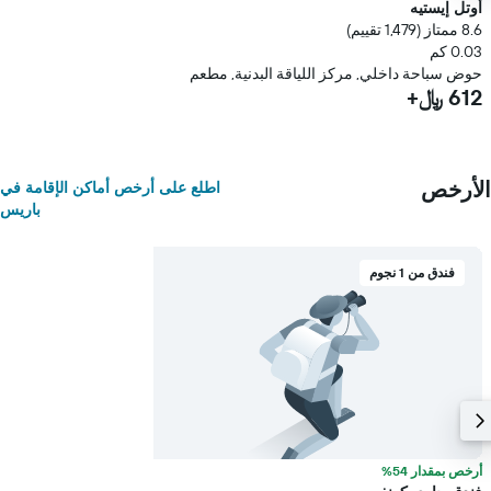
أوتل إيستيه
8.6 ممتاز (1,479 تقييم)
0.03 كم
حوض سباحة داخلي, مركز اللياقة البدنية, مطعم
612 ﷼+
الأرخص
اطلع على أرخص أماكن الإقامة في
باريس
فندق من 1 نجوم
أرخص بمقدار 54%