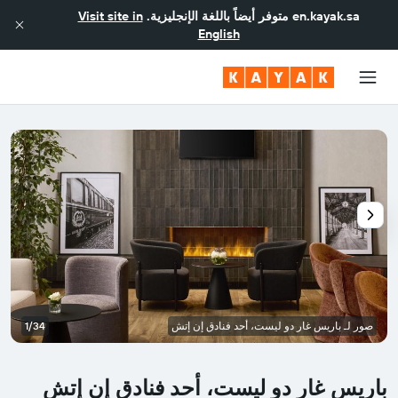
en.kayak.sa
متوفر أيضاً باللغة الإنجليزية.
Visit site in
English
صور لـ باريس غار دو ليست، أحد فنادق إن إتش
1/34
باريس غار دو ليست، أحد فنادق إن إتش