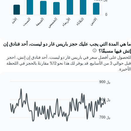
يعرض
7
bars.
الشهور.
0
يتضمن
الخميس
السبت
الاثنين
الأربعاء
الجمعة
الأحد
الثلاثاء
يعرض
المخطط
المخطط
التالي
End
of
التالي
1
interactive
متوسط
محور
chart
سعر
Y
ما هي المدة التي يجب عليك حجز باريس غار دو ليست، أحد فنادق إن
غرفة
الذي
إتش فيها مسبقًا؟
كل
يعرض
للحصول على أفضل سعر في باريس غار دو ليست، أحد فنادق إن إتش، احجز
يوم
متوسط
قبل حوالي 3 من الأسابيع. قد يوفر لك هذا نحو 12% مقارنةً بالحجز في اللحظة
في
سعر
الأخيرة.
الأسبوع
غرفة
يتضمن
المخطط
900 ﷼
1
Line
Chart
محور
graphic.
chart
with
X
800 ﷼
90
الذي
data
يعرض
points.
أيام
700 ﷼
الأسبوع.
يعرض
يتضمن
المخطط