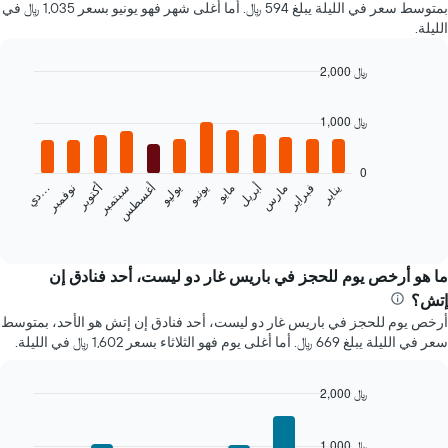
بمتوسط سعر في الليلة يبلغ 594 ﷼. أما أغلى شهر فهو يونيو بسعر 1,035 ﷼ في
الليلة.
2,000 ﷼
Bar
Chart
graphic.
chart
1,000 ﷼
with
12
bars.
0
يناير
فبراير
مارس
أبريل
مايو
يونيو
يوليو
أغسطس
سبتمبر
أكتوبر
نوفمبر
…
يعرض
د
ي
المخطط
End
of
التالي
interactive
متوسط
chart
سعر
ما هو أرخص يوم للحجز في باريس غار دو ليست، أحد فنادق إن
غرفة
إتش؟
كل
أرخص يوم للحجز في باريس غار دو ليست، أحد فنادق إن إتش هو الأحد، بمتوسط
شهر
سعر في الليلة يبلغ 669 ﷼. أما أغلى يوم فهو الثلاثاء بسعر 1,602 ﷼ في الليلة.
يتضمن
المخطط
1
2,000 ﷼
محور
Bar
Chart
X
graphic.
chart
الذي
1,000 ﷼
with