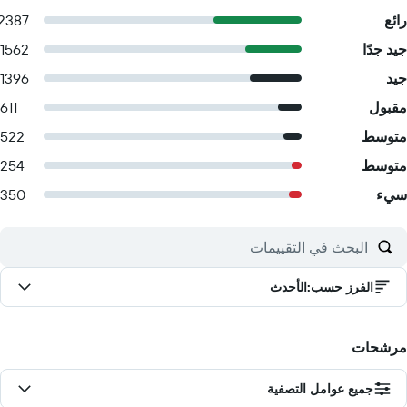
رائع
2387
جيد جدًا
1562
جيد
1396
مقبول
611
متوسط
522
متوسط
254
سيء
350
الفرز حسب
:
الأحدث
مرشحات
جميع عوامل التصفية