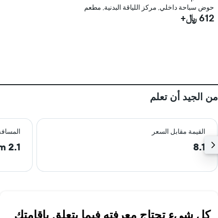
حوض سباحة داخلي, مركز اللياقة البدنية, مطعم
612 ﷼+
من الجيد أن تعلم
القيمة مقابل السعر
المسافة
2.1 km
8.1
كل شيء تحتاج معرفته فيما يتعلق بإقامتك