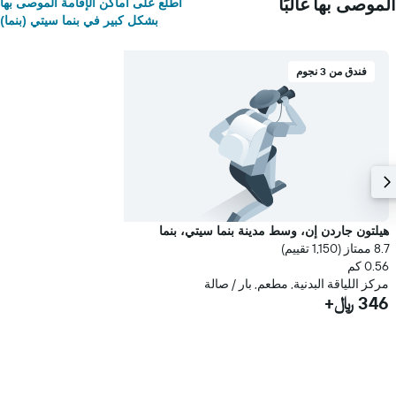
الموصى بها غالبًا
اطلع على أماكن الإقامة الموصى بها
بشكل كبير في بنما سيتي (بنما)
فندق من 3 نجوم
هيلتون جاردن إن، وسط مدينة بنما سيتي، بنما
8.7 ممتاز (1,150 تقييم)
0.56 كم
مركز اللياقة البدنية, مطعم, بار / صالة
346 ﷼+