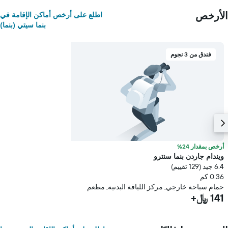
الأرخص
اطلع على أرخص أماكن الإقامة في
بنما سيتي (بنما)
فندق من 3 نجوم
أرخص بمقدار 24%
ويندام جاردن بنما سنترو
6.4 جيد (129 تقييم)
0.36 كم
حمام سباحة خارجي, مركز اللياقة البدنية, مطعم
141 ﷼+