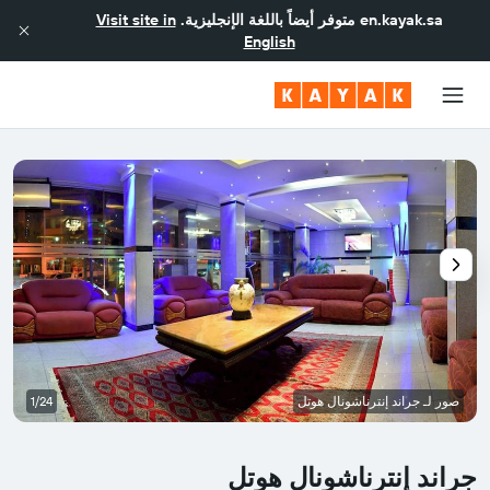
en.kayak.sa
متوفر أيضاً باللغة الإنجليزية.
Visit site in
English
صور لـ جراند إنترناشونال هوتل
1/24
جراند إنترناشونال هوتل