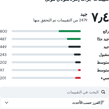
٧٫٤
جيد
2479 من التقييمات تم التحقق منها
رائع
800
جيد جدًا
487
جيد
449
مقبول
243
متوسط
202
متوسط
97
سيء
201
الفرز حسب
:
الأحدث