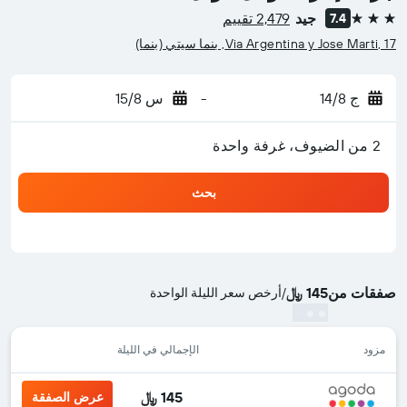
جيد
2,479 تقييم
7.4
3 نجوم
Via Argentina y Jose Marti, 17, بنما سيتي (بنما)
ج 14/8
-
س 15/8
2 من الضيوف، غرفة واحدة
بحث
صفقات من
145 ﷼
/
أرخص سعر الليلة الواحدة
مزود
الإجمالي في الليلة
145 ﷼
عرض الصفقة