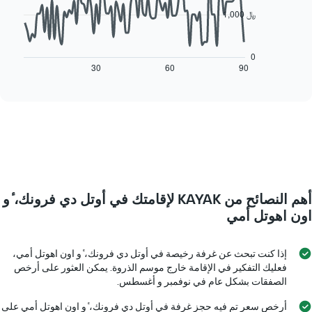
points.
أيام
1,000 ﷼
الأسبوع.
يعرض
يتضمن
المخطط
المخطط
التالي
0
التالي
كيفية
30
60
90
End
1
of
تغير
interactive
محور
سعر
chart
Y
غرفة
الذي
عند
يعرض
اقتراب
متوسط
تاريخ
سعر
الإقامة
غرفة
يتضمن
المخطط
أهم النصائح من KAYAK لإقامتك في أوتل دي فرونك، ٔو
1
محور
اون اهوتل أمي
X
الذي
يعرض
إذا كنت تبحث عن غرفة رخيصة في أوتل دي فرونك، ٔو اون اهوتل أمي،
عدد
فعليك التفكير في الإقامة خارج موسم الذروة. يمكن العثور على أرخص
الأيام
الصفقات بشكل عام في نوفمبر و أغسطس.
قبل
الإقامة
أرخص سعر تم فيه حجز غرفة في أوتل دي فرونك، ٔو اون اهوتل أمي على