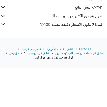
KAYAK ليس البائع
نقوم بتجميع الكثير من البيانات لك
لماذا لا تكون الأسعار دقيقة بنسبة 100٪؟
KAYAK.sa
فنادق
فنادق أوروبا
فنادق في فرنسا
فنادق في منطقة بروفنس آلب كوت دازور
فنادق في بروفنس
فنادق نيس
أوتل دي فرونك، ٔو اون اهوتل أمي