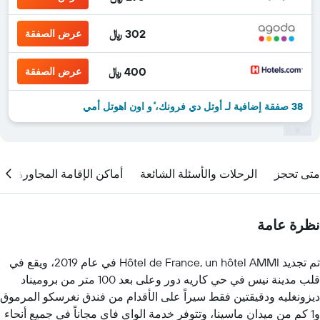
302 ﷼
عرض الصفقة
400 ﷼
عرض الصفقة
38 صفقة إضافية لـ أوتل دي فرونك، ٔو اون اهوتل أمي
متى تحجز
الرحلات والأسئلة الشائعة
أماكن الإقامة المجاورة
نظرة عامة
تم تجديد Hôtel de France, un hôtel AMMI في عام 2019، ويقع في
قلب مدينة نيس في حي كاريه دور وعلى بعد 100 متر من بروميناد
ديزونغليه ودقيقتين فقط سيراً على الأقدام من فندق نغرسكو المرموق
و1 كم من ميدان ماسينا، وتتوفر خدمة الواي فاي مجاناً في جميع أنحاء