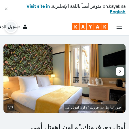
en.kayak.sa
متوفر أيضاً باللغة الإنجليزية.
Visit site in
English
تسجيل الدخ
صور لـ أوتل دي فرونك، ٔو اون اهوتل أمي
1/17
أوتل دي فرونك، ٔو اون اهوتل أمي