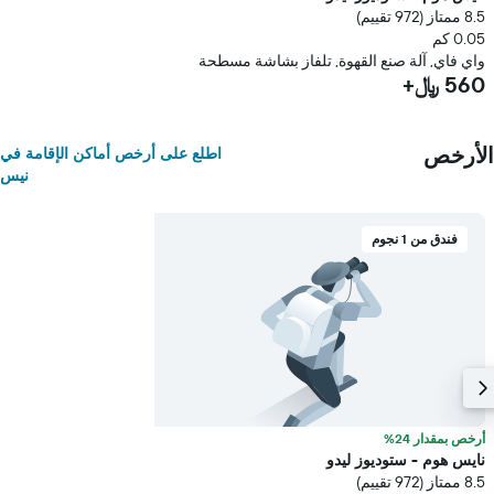
8.5 ممتاز (972 تقييم)
0.05 كم
واي فاي, آلة صنع القهوة, تلفاز بشاشة مسطحة
560 ﷼+
الأرخص
اطلع على أرخص أماكن الإقامة في
نيس
فندق من 1 نجوم
أرخص بمقدار 24%
نايس هوم - ستوديوز ليدو
8.5 ممتاز (972 تقييم)