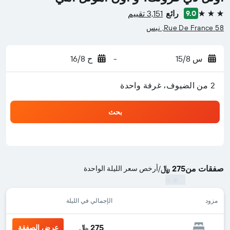
رائع
3,151 تقييم
9.0
3 نجوم
58 Rue De France, نيس
س 15/8
-
ح 16/8
2 من الضيوف، غرفة واحدة
بحث
صفقات من
275 ﷼
/
أرخص سعر الليلة الواحدة
مزود
الإجمالي في الليلة
275 ﷼
عرض الصفقة