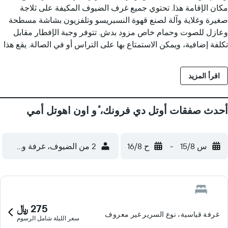
مكان الإقامة هذا. تحتوي جميع غرف الضيوف المكيفة على ثلاجة
صغيرة وغلاية وآلة لصنع قهوة النسبريسو وتلفزيون بشاشة مسطحة
وعازل للصوت وحمام خاص مزود بدش. تتوفر وجبة الإفطار مقابل
تكلفة إضافية، ويمكن الاستمتاع بها على التراس أو في الصالة. يقع هذا
الفندق على بعد 15 دقيقة سيراً على الأقدام من محطة قطار نيس-فيل
و20 دقيقة بخدمة النقل بالحافلة من مطار نيس كوت دازور، كما تتوفر
اقرأ المزيد
مواقف عامة للسيارات بأسعار مخفضة، حيث تقع على بعد 100 متر.
أحدث صفقات أوتل دي فرونك، ٔو اون اهوتل أمي
س 15/8
-
ح 16/8
2 من الضيوف، غرفة واحدة
275 ﷼
غرفة قياسية، نوع السرير غير معروف
سعر الليلة شامل الرسوم