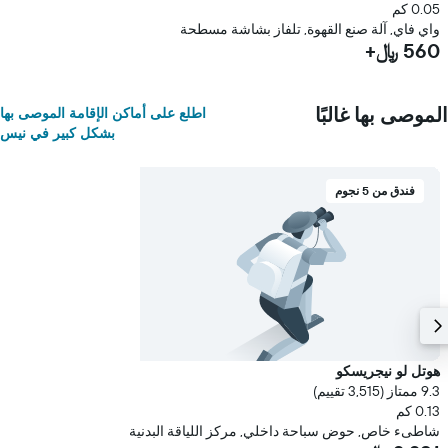
0.05 كم
واي فاي, آلة صنع القهوة, تلفاز بشاشة مسطحة
560 ﷼+
الموصى بها غالبًا
اطلع على أماكن الإقامة الموصى بها
بشكل كبير في نيس
فندق من 5 نجوم
هوتل لو نيجريسكو
9.3 ممتاز (3,515 تقييم)
0.13 كم
شاطىء خاص, حوض سباحة داخلي, مركز اللياقة البدنية