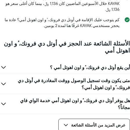
يتضمن
KAYAK خلال الأسبوعين الماضيين كان 1,136 ﷼، بينما كان أغلى سعر هو
المخطط
1,136 ﷼.
التالي
1
كم يتوجب عليك الإقامة في أوتل دي فرونك، ٔو اون اهوتل أمي؟ عادة ما
محور
يحجز مستخدمي KAYAK غرفًا هنا لمدة 2 يومين.
Y
الذي
يعرض
الأسئلة الشائعة عند الحجز في أوتل دي فرونك، ٔو اون
متوسط
اهوتل أمي
سعر
غرفة
أين يقع أوتل دي فرونك، ٔو اون اهوتل أمي ؟
متى يكون وقت تسجيل الوصول ووقت المغادرة في أوتل دي
فرونك، ٔو اون اهوتل أمي؟
هل يوفر أوتل دي فرونك، ٔو اون اهوتل أمي خدمة الواي فاي
مجاناً؟
عرض المزيد من الأسئلة الشائعة