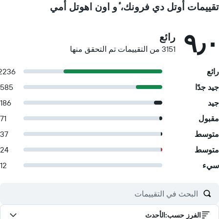
تقييمات أوتل دي فرونك، ٔو اون اهوتل أمي
٩٫٠
رائع
3151 من التقييمات تم التحقق منها
رائع
2236
جيد جدًا
585
جيد
186
مقبول
71
متوسط
37
متوسط
24
سيء
12
الفرز حسب
:
الأحدث