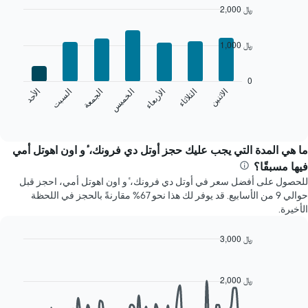
المخطط
2,000 ﷼
1
Bar
Chart
محور
graphic.
chart
1,000 ﷼
X
with
7
الذي
bars.
يعرض
0
الشهور.
الخميس
السبت
الاثنين
الأربعاء
الجمعة
الأحد
الثلاثاء
يعرض
يتضمن
المخطط
End
المخطط
of
التالي
التالي
interactive
متوسط
chart
1
سعر
ما هي المدة التي يجب عليك حجز أوتل دي فرونك، ٔو اون اهوتل أمي
محور
غرفة
Y
فيها مسبقًا؟
كل
الذي
للحصول على أفضل سعر في أوتل دي فرونك، ٔو اون اهوتل أمي، احجز قبل
يوم
يعرض
حوالي 9 من الأسابيع. قد يوفر لك هذا نحو 67% مقارنةً بالحجز في اللحظة
في
متوسط
الأخيرة.
الأسبوع
سعر
يتضمن
غرفة
المخطط
3,000 ﷼
1
Line
Chart
محور
graphic.
chart
with
X
2,000 ﷼
90
الذي
data
يعرض