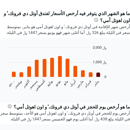
ما هو الشهر الذي يتوفر فيه أرخص الأسعار لفندق أوتل دي فرونك، ٔو
اون اهوتل أمي؟
أرخص شهر للإقامة في أوتل دي فرونك، ٔو اون اهوتل أمي هو يناير، بمتوسط
سعر في الليلة يبلغ 326 ﷼. أما أغلى شهر فهو يونيو بسعر 1,447 ﷼ في الليلة.
2,000 ﷼
Bar
Chart
graphic.
chart
1,000 ﷼
with
12
bars.
0
يناير
فبراير
مارس
أبريل
مايو
يونيو
يوليو
أغسطس
سبتمبر
أكتوبر
نوفمبر
…
يعرض
د
ي
المخطط
End
of
التالي
interactive
متوسط
chart
سعر
ما هو أرخص يوم للحجز في أوتل دي فرونك، ٔو اون اهوتل أمي؟
غرفة
أرخص يوم للحجز في أوتل دي فرونك، ٔو اون اهوتل أمي هو الأحد، بمتوسط سعر
كل
في الليلة يبلغ 438 ﷼. أما أغلى يوم فهو الخميس بسعر 1,447 ﷼ في الليلة.
شهر
يتضمن