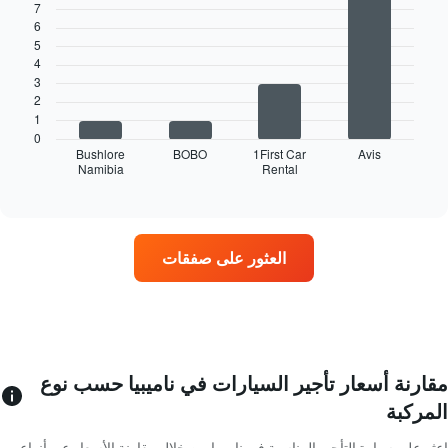
يعرض
graphic.
7
chart
أشهر
with
6
4
السنة
5
bars.
يتضمن
4
المخطط
3
يعرض
1
2
المخطط
محور
1
التالي
X
0
أربع
Bushlore
BOBO
1First Car
Avis
الذي
Namibia
Rental
شركات
End
يعرض
of
تأجير
متوسط
interactive
سيارات
chart
سعر
في
السيارة
المواقع
الإيجار
العثور على صفقات
الأكثر
في
شعبية
اليوم
يتضمن
المخطط
1
محور
Y
مقارنة أسعار تأجير السيارات في ناميبيا حسب نوع
الذي
المركبة
يعرض
4