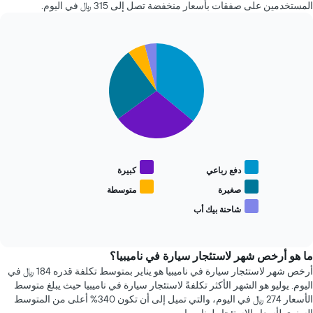
ساعة.
محور
المستخدمين على صفقات بأسعار منخفضة تصل إلى 315 ﷼ في اليوم.
يتضمن
X
المخطط
الذي
1
يعرض
Pie
Chart
محور
متوسط
graphic.
chart
Y
سعر
with
الذي
السيارة
5
يعرض
slices.
الإيجار
أرخص
4
يعرض
شركات
المخطط
تأجير
التالي
سيارات
متوسط
دفع رباعي
كبيرة
الأكثر
سعر
شعبية
أنواع
صغيرة
متوسطة
يتضمن
السيارات
شاحنة بيك أب
المخطط
End
الأكثر
of
1
شعبية
interactive
محور
chart
Y
ما هو أرخص شهر لاستئجار سيارة في ناميبيا؟
الذي
أرخص شهر لاستئجار سيارة في ناميبيا هو يناير بمتوسط تكلفة قدره 184 ﷼ في
يعرض
اليوم. يوليو هو الشهر الأكثر تكلفةً لاستئجار سيارة في ناميبيا حيث يبلغ متوسط
أرخص
الأسعار 274 ﷼ في اليوم، والتي تميل إلى أن تكون 340% أعلى من المتوسط
سعر