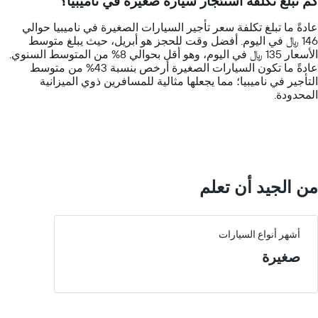
كم تبلغ تكلفة استئجار سيارة صغيرة في ناميبيا؟
categories.
The
عادةً ما تبلغ تكلفة سعر تأجير السيارات الصغيرة في ناميبيا حوالي
chart
146 ﷼ في اليوم. أفضل وقت للحجز هو أبريل، حيث يبلغ متوسط
has
الأسعار 135 ﷼ في اليوم، وهو أقل بحوالي 8% من المتوسط السنوي.
1
عادةً ما تكون السيارات الصغيرة أرخص بنسبة 43% من متوسط
Y
التأجير في ناميبيا؛ مما يجعلها مثالية للمسافرين ذوي الميزانية
axis
المحدودة.
displaying
values.
Range:
0
to
300.
من الجيد أن تعلم
أشهر أنواع السيارات
صغيرة