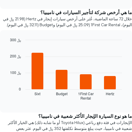
interactive
سعر
chart
سيارة
ما هي أرخص شركة لتأجير السيارات في ناميبيا؟
إيجار
خلال 72 ساعة الماضية، عُثر على أرخص سيارات إيجار في Hertz (21.98 ﷼ في
عند
اليوم)، 1First Car Rental (25.09 ﷼ في اليوم) وBudget (32.11 ﷼ في اليوم).
الاقتراب
من
تاريخ
300 ﷼
الحجز
Bar
Chart
يتضمن
graphic.
chart
المخطط
with
200 ﷼
4
1
bars.
محور
X
100 ﷼
يعرض
الذي
المخطط
يعرض
التالي
0
عدد
أرخص
Sixt
Budget
1First Car
Hertz
الأيام
Rental
شركات
End
قبل
of
تأجير
الحجز
interactive
السيارات
chart
يتضمن
خلال
ما هو نوع السيارة الإيجار الأكثر شعبية في ناميبيا؟
المخطط
آخر
الإيجارات في فئة دفع رباعي (Toyota Hilux أو ما شابه ذلك) هي الخيار الأكثر
التالي
72
1
شعبية في ناميبيا، حيث يبلغ متوسط تكلفتها 352 ﷼ في اليوم. عثر بعض