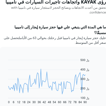
رؤى KAYAK واتجاهات تأجيرات السيارات في ناميبيا
تحقق من أحدث الاتجاهات ونصائح الحجز لاستئجار سيارة في ناميبيا with
confidence.
ما هي المدة التي ينبغي علي فيها حجز سيارة إيجار إلى ناميبيا
مسبقًا؟
عليك حجز سيارة إيجار في ناميبيا قبل رحلتك بحوالي 63 من الأياملتحصل على
سعر أقل من المتوسط.
500 ﷼
Line
Chart
graphic.
chart
with
400 ﷼
91
data
300 ﷼
points.
يعرض
200 ﷼
المخطط
التالي
100 ﷼
كيفية
0
6
12
18
24
30
36
42
48
54
60
66
72
78
84
90
End
of
تغير