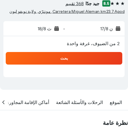
جيد جدًا
368 تقييم
8.5
3 نجوم
Carretera Miguel Aleman km23.7 Apod, مونترّي, ولاية نويفو ليون
ن 17/8
-
ث 18/8
2 من الضيوف، غرفة واحدة
بحث
الموقع
الرحلات والأسئلة الشائعة
أماكن الإقامة المجاورة
نظرة عامة