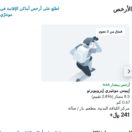
الأرخص
اطلع على أرخص أماكن الإقامة في
مونترّي
فندق من 3 نجوم
أرخص بمقدار 44%
إيبيس مونتيري إيروبويرتو
8.3 ممتاز (2,496 تقييم)
0.67 كم
مركز اللياقة البدنية, مطعم, بار / صالة
241 ﷼+