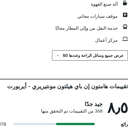
آلة صنع القهوة
موقف سيارات مجاني
خدمة النقل من وإلى المطار مجانًا
مركز أعمال
عرض جميع وسائل الراحة وعددها 50
تقييمات هامتون إن باي هيلتون مونتيريري - أيربورت
٨٫٥
جيد جدًا
368 من التقييمات تم التحقق منها
رائع
178