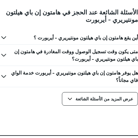
يوم
في
الأسئلة الشائعة عند الحجز في هامتون إن باي هيلتون
الأسبوع
مونتيريري - أيربورت
يتضمن
المخطط
1
محور
أين يقع هامتون إن باي هيلتون مونتيريري - أيربورت ؟
X
الذي
متى يكون وقت تسجيل الوصول ووقت المغادرة في هامتون إن
يعرض
باي هيلتون مونتيريري - أيربورت؟
أيام
الأسبوع.
يتضمن
هل يوفر هامتون إن باي هيلتون مونتيريري - أيربورت خدمة الواي
المخطط
فاي مجاناً؟
التالي
1
محور
عرض المزيد من الأسئلة الشائعة
Y
الذي
يعرض
متوسط
سعر
غرفة