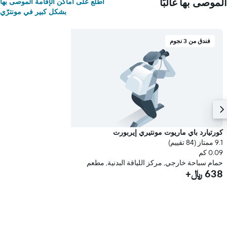
الموصى بها غالبًا
اطلع على أماكن الإقامة الموصى بها
بشكل كبير في مونترّي
فندق من 3 نجوم
كورتيارد باي ماريوت مونتيري إيربورت
9.1 ممتاز (84 تقييم)
0.09 كم
حمام سباحة خارجي, مركز اللياقة البدنية, مطعم
638 ﷼+