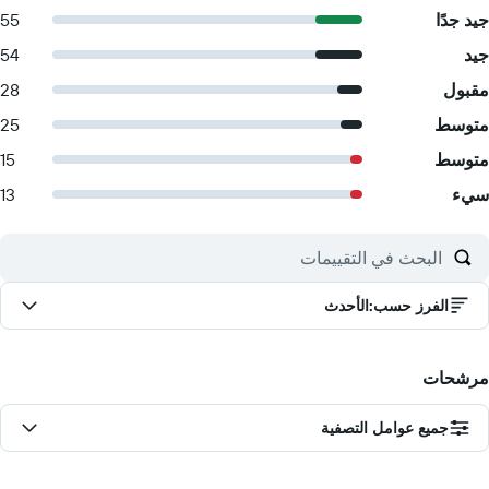
جيد جدًا
55
جيد
54
مقبول
28
متوسط
25
متوسط
15
سيء
13
الفرز حسب
:
الأحدث
مرشحات
جميع عوامل التصفية