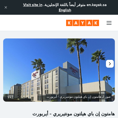
en.kayak.sa
متوفر أيضاً باللغة الإنجليزية.
Visit site in
English
صور لـ هامتون إن باي هيلتون مونتيريري - أيربورت
1/27
هامتون إن باي هيلتون مونتيريري - أيربورت