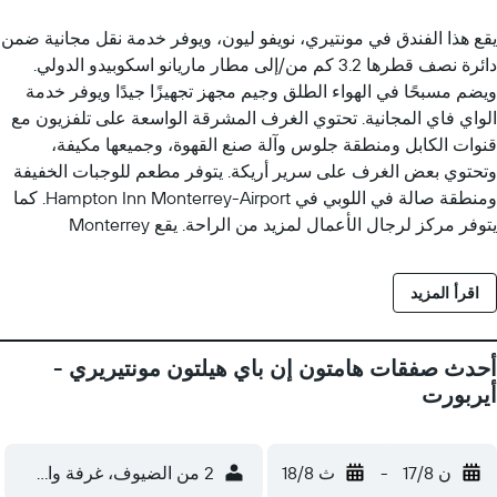
يقع هذا الفندق في مونتيري، نويفو ليون، ويوفر خدمة نقل مجانية ضمن
دائرة نصف قطرها 3.2 كم من/إلى مطار ماريانو اسكوبيدو الدولي.
ويضم مسبحًا في الهواء الطلق وجيم مجهز تجهيزًا جيدًا ويوفر خدمة
الواي فاي المجانية. تحتوي الغرف المشرقة الواسعة على تلفزيون مع
قنوات الكابل ومنطقة جلوس وآلة صنع القهوة، وجميعها مكيفة،
وتحتوي بعض الغرف على سرير أريكة. يتوفر مطعم للوجبات الخفيفة
ومنطقة صالة في اللوبي في Hampton Inn Monterrey-Airport. كما
يتوفر مركز لرجال الأعمال لمزيد من الراحة. يقع Monterrey
Hampton Inn على بعد 20 دقيقة بالسيارة من وسط مدينة مونتيري
وla Macroplaza وملعب Testadio Tecnológico (استاد التكنولوجيا).
اقرأ المزيد
يقع شلال Cola de Caballo على بعد ساعة بالسيارة.
أحدث صفقات هامتون إن باي هيلتون مونتيريري -
أيربورت
ن 17/8
-
ث 18/8
2 من الضيوف، غرفة واحدة