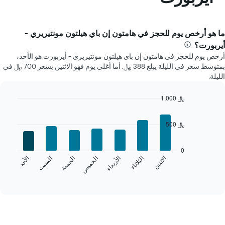
ما هو أرخص يوم للحجز في هامتون إن باي هيلتون مونتيريري -
أيربورت؟
أرخص يوم للحجز في هامتون إن باي هيلتون مونتيريري - أيربورت هو الأحد،
بمتوسط سعر في الليلة يبلغ 388 ﷼. أما أغلى يوم فهو الاثنين بسعر 700 ﷼ في
الليلة.
1,000 ﷼
Bar
Chart
graphic.
chart
500 ﷼
with
7
bars.
0
الخميس
السبت
الاثنين
الأربعاء
الجمعة
الأحد
الثلاثاء
يعرض
المخطط
End
of
التالي
interactive
متوسط
chart
سعر
غرفة
كل