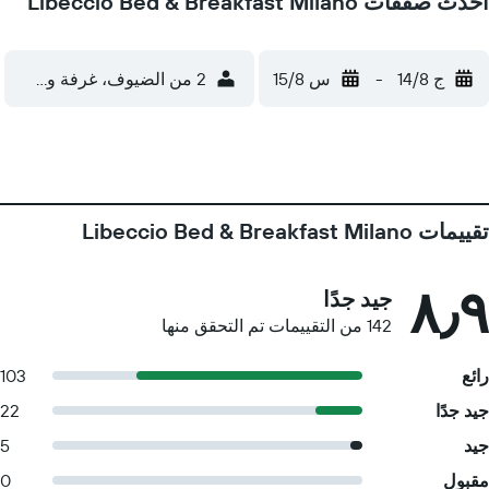
أحدث صفقات Libeccio Bed & Breakfast Milano
ج 14/8
-
س 15/8
2 من الضيوف، غرفة واحدة
تقييمات Libeccio Bed & Breakfast Milano
٨٫٩
جيد جدًا
142 من التقييمات تم التحقق منها
رائع
103
جيد جدًا
22
جيد
5
مقبول
0