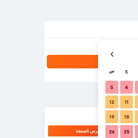
ج
س
5
4
12
11
19
18
عرض الصفقة
26
25