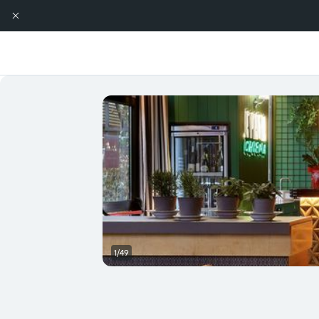
1/49
مبنى