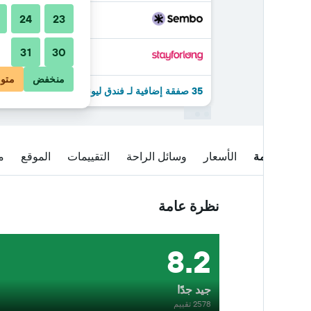
24
23
31
30
منخفض
متو
35 صفقة إضافية لـ فندق ليوناردو ميلان سيتي سنتر
نظرة عامة
الأسعار
وسائل الراحة
التقييمات
الموقع
م
نظرة عامة
8.2
جيد جدًا
2578 تقييم