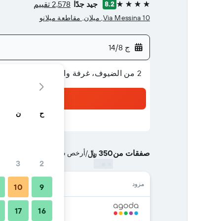
جيد جدًا
2,578 تقييم
8.2
4 نجوم
Via Messina 10, ميلان, مقاطعة ميلانو
ج 14/8
2 من الضيوف، غرفة واحدة
ح
ن
صفقات من
350 ﷼
/
أرخص سعر الليلة الواحدة
3
2
مزود
10
9
17
16