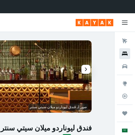
رحلات طيران
فنادق
سيارات
استكشاف
متعقب رحلة الطيران
صور لـ فندق ليوناردو ميلان سيتي سنتر
رحلات
فندق ليوناردو ميلان سيتي سنتر
العَرَبِيَّة