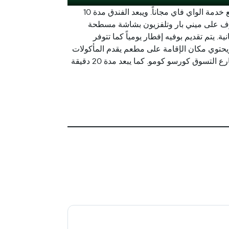
يقع فندق ليوناردو ميلان سيتي سنتر على بعد 5 دقائق سيراً على الأقدام من محطة مترو مونيمنتال، ويوفر غرفاً مكيفة مع خدمة الواي فاي مجاناً. ويبعد الفندق مدة 10
كم عن مركز FieraMilanoCity للمعارض. تحتوي جميع الغرف على ميني بار وتلفزيون بشاشة مسطحة
يتم تقديم بوفيه إفطار يومياً كما تتوفر
ويحتوي مكان الإقامة على مطعم يقدم المأكولات
الإيطالية والأطباق الخاصة بميلان. يقع فندق ليوناردو على بعد 10 دقائق سيراً على الأقدام من كل من منتزه سيمبيون وشارع التسوق كورسو كومو. كما يبعد مدة 20 دقيقة