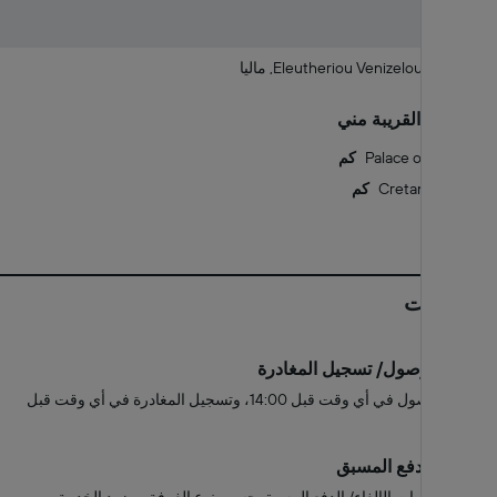
183 Eleutheriou Venizelou Street, ماليا
ما المعالم القريبة مني
1.4 كم
Palace of Malia
7.6 كم
Cretan Farm
السياسات
تسجيل الوصول/ تسجيل المغادرة
تسجيل الوصول في أي وقت قبل 14:00، وتسجيل المغادرة في أي وقت قبل
11:00
الإلغاء / الدفع المسبق