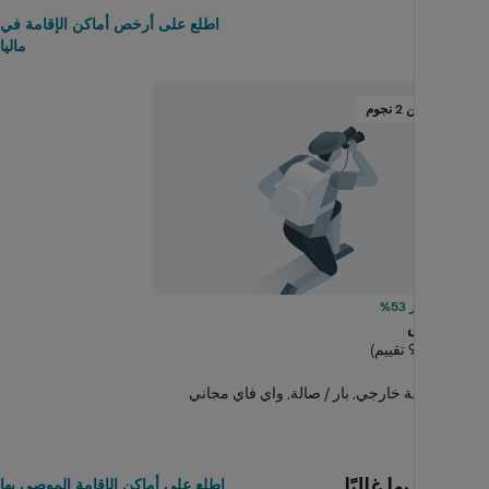
الأرخص
اطلع على أرخص أماكن الإقامة في
ماليا
فندق من 2 نجوم
أرخص بمقدار 53%
كاسا إليوس
8 ممتاز (90 تقييم)
0.38 كم
حمام سباحة خارجي, بار / صالة, واي فاي مجاني
93 ﷼+
الموصى بها غالبًا
اطلع على أماكن الإقامة الموصى بها