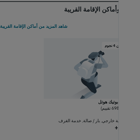
الفنادق وأماكن الإقامة القريبة
الأقرب
شاهد المزيد من أماكن الإقامة القريبة
فندق من 4 نجوم
صن شاين بوتيك هوتل
8.9 ممتاز (698 تقييم)
0.13 كم
حمام سباحة خارجي, بار / صالة, خدمة الغرف
269 ﷼+