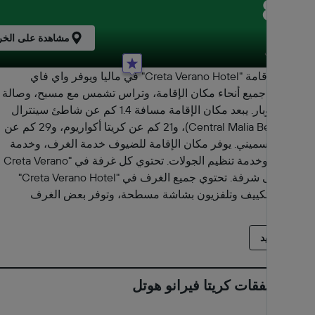
8.5
جيد جدًا
مشاهدة على الخر
104 تقييمات
يقع مكان إقامة "Creta Verano Hotel" في ماليا ويوفر واي فاي
مجاني في جميع أنحاء مكان الإقامة، وتراس تشمس مع مسبح، وصالة
مشتركة، وبار. يبعد مكان الإقامة مسافة 1.4 كم عن شاطئ سينترال
ماليا (Central Malia Beach)، و21 كم عن كريتا أكواريوم، و29 كم عن
بحيرة فوليسميني. يوفر مكان الإقامة للضيوف خدمة الغرف، وخدمة
كونسيرج، وخدمة تنظيم الجولات. تحتوي كل غرفة في "Creta Verano
Hotel" على شرفة. تحتوي جميع الغرف في "Creta Verano Hotel"
على جهاز تكييف وتلفزيون بشاشة مسطحة، وتوفر بعض الغرف
صندوق ودائع آمن. يتوفر إفطار يقدم للضيوف خيارات طعام من بوفيه
في مكان إقامة "Creta Verano Hotel". يتحدث الموظفون اللغة
اقرأ المزيد
الألمانية واليونانية والإنجليزية والفرنسية في مكتب الاستقبال،
وسيكونون سعداء بتقديم المساعدة للضيوف في أي وقت. يبعد مكان
إقامة "Creta Verano Hotel" مسافة 36 كم عن متحف هيراكليون
أحدث صفقات كريتا فيرانو هوتل
الأثري و37 كم عن Venetian Walls. يقع مطار هيراكليون الدولي على
بُعد 29 كم، ويوفر مكان الإقامة خدمة نقل المطار مقابل رسوم.