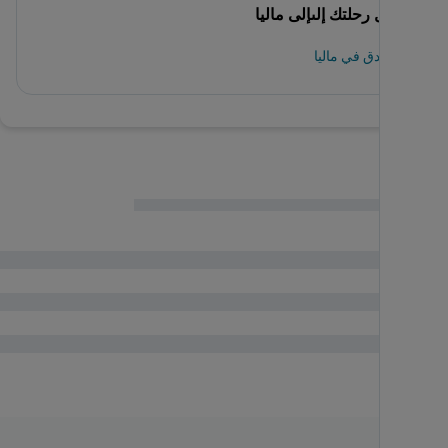
اكمل رحلتك إلىإلى ماليا
الفنادق في ماليا