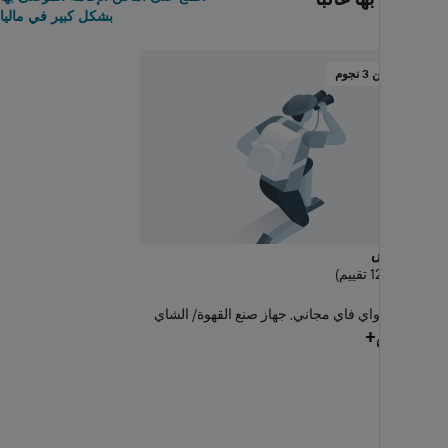
بشكل كبير في ماليا
فندق من 3 نجوم
ماتيوز بليس
9.7 ممتاز (12 تقييم)
0.48 كم
بار / صالة, واي فاي مجاني, جهاز صنع القهوة/ الشاي
305 ﷼+