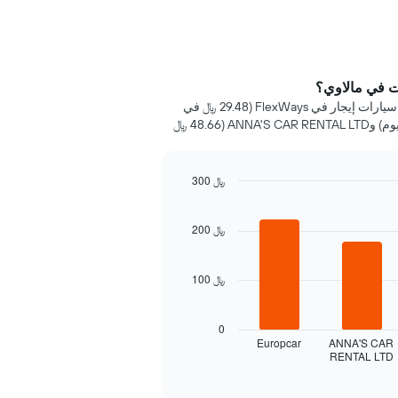
ت في مالاوي؟
خلال 72 ساعة الماضية، عُثر على أرخص سيارات إيجار في FlexWays (29.48 ﷼ في
اليوم)، Xdrive Mobility (39.18 ﷼ في اليوم) وANNA'S CAR RENTAL LTD (48.66 ﷼
300 ﷼
200 ﷼
100 ﷼
0
Europcar
ANNA'S CAR
RENTAL LTD