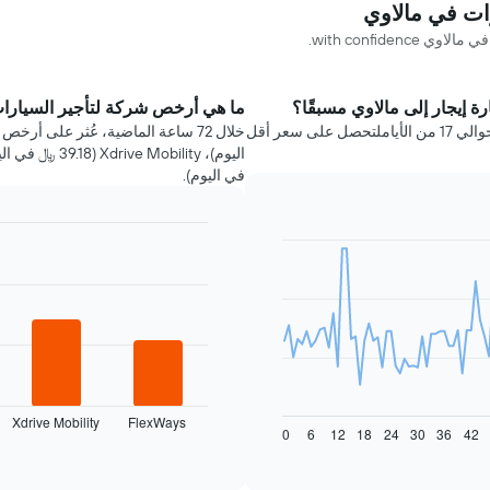
with confid.
ة إيجار إلى مالاوي مسبقًا؟
ما هي أرخص شركة لتأجير السيارا
عليك حجز سيارة إيجار في مالاوي قبل رحلتك بحوالي 17 من الأياملتحصل على سعر أقل
في اليوم).
Bar
Chart
graphic.
chart
with
4
bars.
يعرض
المخطط
التالي
أرخص
Xdrive Mobility
FlexWays
0
6
12
18
24
30
36
42
شركات
End
of
تأجير
interactive
السيارات
chart