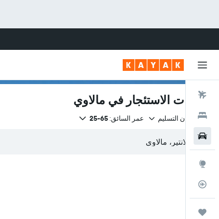
رحلات طيران
سيارات الاستئجار في مالاوي
فنادق
نفس مكان التسليم
عمر السائق:
65-25
سيارات
استكشاف
متعقب رحلة الطيران
رحلات