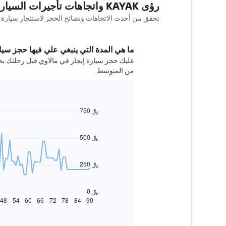
رؤى KAYAK واتجاهات تأجيرات السيارات في مالاوي
تحقق من أحدث الاتجاهات ونصائح الحجز لاستئجار سيارة في مالاوي ence
ما هي المدة التي ينبغي علي فيها حجز سيار
من المتوسط.
750 ﷼
Line
Chart
graphic.
chart
with
91
500 ﷼
data
points.
250 ﷼
يعرض
المخطط
التالي
0 ﷼
كيفية
48
54
60
66
72
78
84
90
End
of
تغير
interactive
سعر
chart