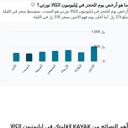
سعر
ما هو أرخص يوم للحجز في إيليونيون الكالا نورتي؟
غرفة
أرخص يوم للحجز في إيليونيون الكالا نورتي هو السبت، بمتوسط سعر في الليلة
كل
يبلغ 276 ﷼. أما أغلى يوم فهو الاثنين بسعر 518 ﷼ في الليلة.
شهر
يتضمن
المخطط
1,000 ﷼
1
Bar
Chart
محور
graphic.
chart
500 ﷼
X
with
7
الذي
bars.
يعرض
0
الشهور.
الخميس
السبت
الاثنين
الأربعاء
الجمعة
الأحد
الثلاثاء
يعرض
يتضمن
المخطط
End
المخطط
of
التالي
التالي
interactive
متوسط
chart
1
سعر
محور
غرفة
Y
كل
الذي
يوم
يعرض
في
متوسط
الأسبوع
سعر
يتضمن
غرفة
أهم النصائح من KAYAK لإقامتك في إيليونيون الكالا
المخطط