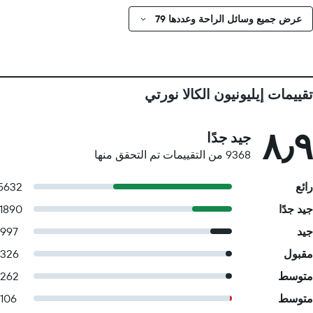
عرض جميع وسائل الراحة وعددها 79
تقييمات إيليونيون الكالا نورتي
٨٫٩
جيد جدًا
9368 من التقييمات تم التحقق منها
رائع
5632
جيد جدًا
1890
جيد
997
مقبول
326
متوسط
262
متوسط
106