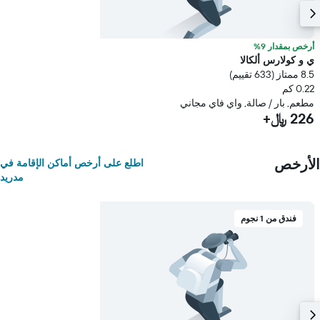
أرخص بمقدار 9%
ي و كولارس ألكالا
8.5 ممتاز (633 تقييم)
0.22 كم
مطعم, بار / صالة, واي فاي مجاني
226 ﷼+
الأرخص
اطلع على أرخص أماكن الإقامة في
مدريد
فندق من 1 نجوم