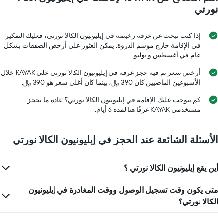
1
نورتي
محور
X
الذي
إذا كنت تبحث عن غرفة رخيصة في إيليونيون الكالا نورتي، فعليك التفكير
يعرض
في الإقامة خارج موسم الذروة. يمكن العثور على أرخص الصفقات بشكل
أيام
عام في أغسطس و يوليو.
الأسبوع.
يتضمن
أرخص سعر تم فيه حجز غرفة في إيليونيون الكالا نورتي على KAYAK خلال
المخطط
الأسبوعين الماضيين كان 390 ﷼، بينما كان أغلى سعر هو 390 ﷼.
التالي
1
كم يتوجب عليك الإقامة في إيليونيون الكالا نورتي؟ عادة ما يحجز
محور
مستخدمي KAYAK غرفًا هنا لمدة 6 أيام.
Y
الذي
يعرض
الأسئلة الشائعة عند الحجز في إيليونيون الكالا نورتي
متوسط
سعر
غرفة
أين يقع إيليونيون الكالا نورتي ؟
متى يكون وقت تسجيل الوصول ووقت المغادرة في إيليونيون
الكالا نورتي؟