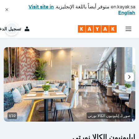
en.kayak.sa
متوفر أيضاً باللغة الإنجليزية.
Visit site in
English
تسجيل الدخ
صور لـ إيليونيون الكالا نورتي
1/32
إيليونيون الكالا نورتي