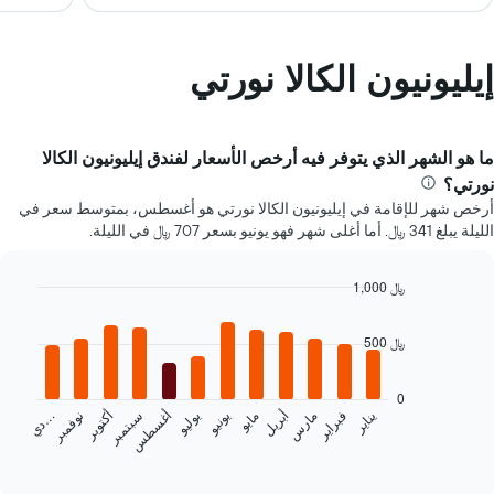
إيليونيون الكالا نورتي
ما هو الشهر الذي يتوفر فيه أرخص الأسعار لفندق إيليونيون الكالا
نورتي؟
أرخص شهر للإقامة في إيليونيون الكالا نورتي هو أغسطس، بمتوسط سعر في
الليلة يبلغ 341 ﷼. أما أغلى شهر فهو يونيو بسعر 707 ﷼ في الليلة.
1,000 ﷼
Bar
Chart
graphic.
chart
500 ﷼
with
12
bars.
0
يناير
فبراير
مارس
أبريل
مايو
يونيو
يوليو
أغسطس
سبتمبر
أكتوبر
نوفمبر
…
يعرض
د
ي
المخطط
End
of
التالي
interactive
متوسط
chart