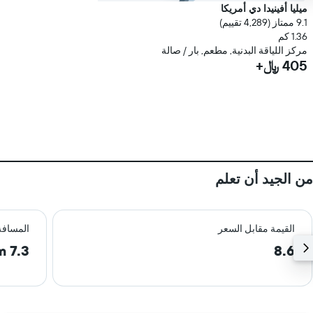
ميليا أفينيدا دي أمريكا
9.1 ممتاز (4,289 تقييم)
1.36 كم
مركز اللياقة البدنية, مطعم, بار / صالة
405 ﷼+
من الجيد أن تعلم
القيمة مقابل السعر
المسافة
7.3 km
8.6