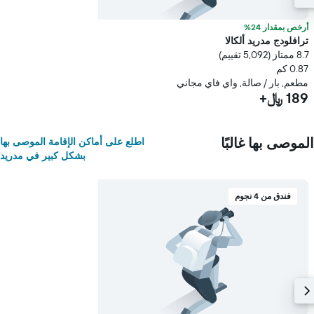
أرخص بمقدار 24%
ترافلودج مدريد ألكالا
8.7 ممتاز (5,092 تقييم)
0.87 كم
مطعم, بار / صالة, واي فاي مجاني
189 ﷼+
الموصى بها غالبًا
اطلع على أماكن الإقامة الموصى بها
بشكل كبير في مدريد
فندق من 4 نجوم