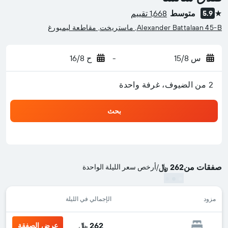
متوسط
1,668 تقييم
5.9
نجمة واحدة
Alexander Battalaan 45-B, ماستريخت, مقاطعة ليمبورغ
س 15/8
-
ح 16/8
2 من الضيوف، غرفة واحدة
بحث
صفقات من
262 ﷼
/
أرخص سعر الليلة الواحدة
مزود
الإجمالي في الليلة
262 ﷼
عرض الصفقة