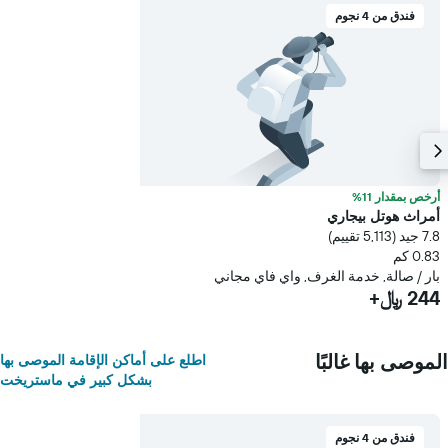
فندق من 4 نجوم
أرخص بمقدار 11%
أمراث هوتل بيجاري
7.8 جيد (5,113 تقييم)
0.83 كم
بار / صالة, خدمة الغرف, واي فاي مجاني
244 ﷼+
الموصى بها غالبًا
اطلع على أماكن الإقامة الموصى بها
بشكل كبير في ماستريخت
فندق من 4 نجوم