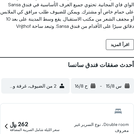
الواي فاي المجانية. تحتوي جميع الغرف الأساسية في فندق Sansa
على حمام خاص أو مشترك. ويمكن للضيوف طلب مرافق كي الملابس
أو مجفف الشعر من مكتب الاستقبال. يقع وسط المدينة على بعد 10
دقائق سيرًا على الأقدام من فندق Sansa. وتبعد ساحة Vrijthof
الشهيرة مسافة 15 دقيقة سيراً على الأقدام. ويقع مركز MECC
للمؤتمرات على بعد 10 دقائق بالسيارة.
اقرأ المزيد
أحدث صفقات فندق سانسا
س 15/8
-
ح 16/8
2 من الضيوف، غرفة واحدة
262 ﷼
Double room، نوع السرير غير
سعر الليلة شامل الصريبة المضافة
معروف