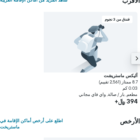
الأقرب
شاهد المزيد من أماكن الإقامة القريبة
فندق من 3 نجوم
أليكس ماستريشت
8.7 ممتاز (2,561 تقييم)
0.03 كم
مطعم, بار / صالة, واي فاي مجاني
394 ﷼+
الأرخص
اطلع على أرخص أماكن الإقامة في
ماستريخت