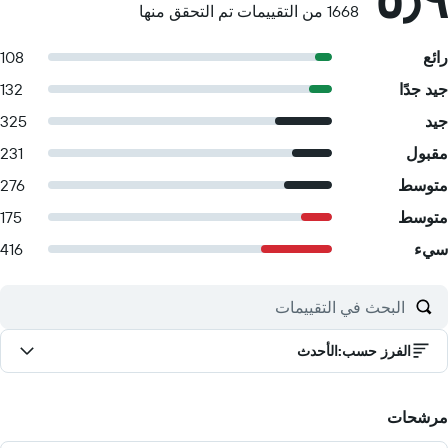
1668 من التقييمات تم التحقق منها
رائع
108
جيد جدًا
132
جيد
325
مقبول
231
متوسط
276
متوسط
175
سيء
416
الفرز حسب
:
الأحدث
مرشحات