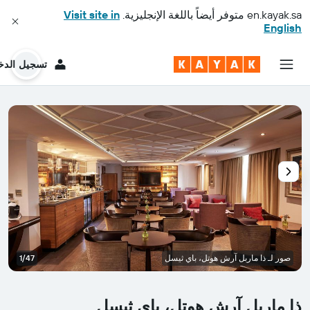
en.kayak.sa
متوفر أيضاً باللغة الإنجليزية.
Visit site in
English
تسجيل الدخ
صور لـ ذا ماربل آرش هوتل، باي ثيسل
1/47
ذا ماربل آرش هوتل، باي ثيسل