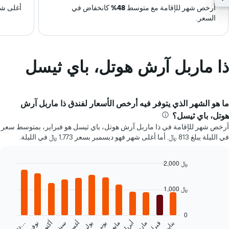
أرخص شهر للإقامة مع متوسط
48%
كانخفاض في
أغلى شه
السعر.
ذا ماربل آرش هوتل، باي ثيسل
ما هو الشهر الذي يتوفر فيه أرخص الأسعار لفندق ذا ماربل آرش
هوتل، باي ثيسل؟
أرخص شهر للإقامة في ذا ماربل آرش هوتل، باي ثيسل هو فبراير، بمتوسط سعر
في الليلة يبلغ 813 ﷼. أما أغلى شهر فهو ديسمبر بسعر 1,773 ﷼ في الليلة.
2,000 ﷼
Bar
Chart
graphic.
chart
1,000 ﷼
with
12
bars.
0
يناير
فبراير
مارس
أبريل
مايو
يونيو
يوليو
سبتمبر
أكتوبر
نوفمبر
…
يعرض
د
ي