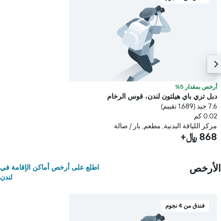
أرخص بمقدار 5%
دبل تري باي هيلتون لندن، قوس الرخام
7.6 جيد (1,689 تقييم)
0.02 كم
مركز اللياقة البدنية, مطعم, بار / صالة
868 ﷼+
الأرخص
اطلع على أرخص أماكن الإقامة في
لندن
فندق من 4 نجوم