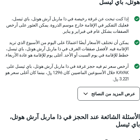
محور
هوتل، باي ثيسل
X
الذي
يعرض
إذا كنت تبحث عن غرفة رخيصة في ذا ماربل آرش هوتل، باي ثيسل،
عدد
فعليك التفكير في الإقامة خارج موسم الذروة. يمكن العثور على أرخص
الأيام
الصفقات بشكل عام في فبراير و يناير.
قبل
الإقامة
يمكن أن تختلف الأسعار أيضًا اعتمادًا على اليوم من الأسبوع الذي تريد
يتضمن
الإقامة فيه. لأفضل صفقات الغرف في ذا ماربل آرش هوتل، باي ثيسل،
المخطط
خطط للإقامة في يوم السبت أو الأحد. أغلى يوم للإقامة هو عادة الأربعاء.
التالي
1
أرخص سعر تم فيه حجز غرفة في ذا ماربل آرش هوتل، باي ثيسل على
محور
KAYAK خلال الأسبوعين الماضيين كان 1,296 ﷼، بينما كان أغلى سعر هو
Y
3,221 ﷼.
الذي
يعرض
عرض المزيد من النصائح
متوسط
سعر
غرفة
الأسئلة الشائعة عند الحجز في ذا ماربل آرش هوتل،
باي ثيسل