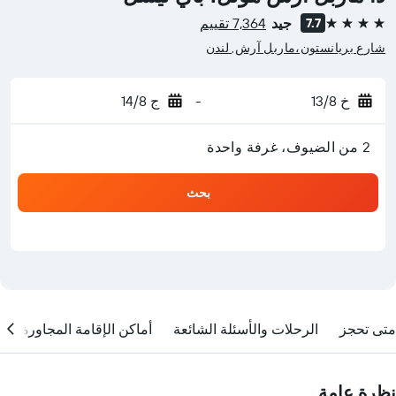
جيد
7,364 تقييم
7.7
4 نجوم
شارع بريانستون،ماربل آرش, لندن
خ 13/8
-
ج 14/8
2 من الضيوف، غرفة واحدة
بحث
متى تحجز
الرحلات والأسئلة الشائعة
أماكن الإقامة المجاورة
نظرة عامة