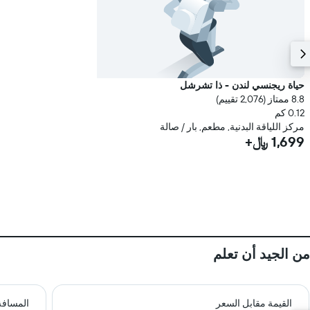
حياة ريجنسي لندن - ذا تشرشل
8.8 ممتاز (2,076 تقييم)
0.12 كم
مركز اللياقة البدنية, مطعم, بار / صالة
1,699 ﷼+
من الجيد أن تعلم
القيمة مقابل السعر
المسافة