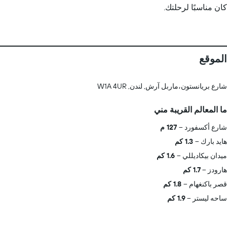
كان مناسبًا لرحلتك.
الموقع
شارع بريانستون،ماربل آرش, لندن, W1A 4UR
ما المعالم القريبة مني
شارع أكسفورد
127 م
هايد بارك
1.3 كم
ميدان بيكاديللي
1.6 كم
هارودز
1.7 كم
قصر باكنغهام
1.8 كم
ساحه ليستر
1.9 كم