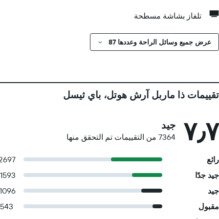
تلفاز بشاشة مسطحة
عرض جميع وسائل الراحة وعددها 87
تقييمات ذا ماربل آرش هوتل، باي ثيسل
٧٫٧
جيد
7364 من التقييمات تم التحقق منها
رائع
2697
جيد جدًا
1593
جيد
1096
مقبول
543