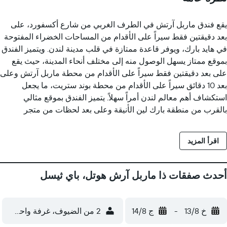
يقع فندق ماربل آرتش في الطرف الغربي من شارع أكسفورد، على
بعد دقيقتين فقط سيراً على الأقدام من المساحات الخضراء المفتوحة
في هايد بارك، ويوفر قاعدة ممتازة في قلب مدينة لندن. ويتميز الفندق
بموقع ممتاز يسهل الوصول منه إلى مختلف أنحاء المدينة، حيث يقع
على بعد دقيقتين فقط سيراً على الأقدام من محطة ماربل آرتش وعلى
بعد 10 دقائق سيراً على الأقدام من محطة بوند ستريت، ما يجعل
استكشاف أهم معالم لندن أمراً سهلاً. يتميز الفندق بموقع مثالي
بالقرب من منطقة بارك لين الأنيقة وعلى بعد لحظات من متجر
سيلفريدجز الشهير عالميًا، ما يجعله مثالياً للضيوف الذين يتطلعون إلى
خوض أفضل تجارب التسوق وتناول الطعام ومشاهدة المعالم السياحية
اقرأ المزيد
في لندن. يستوحي الفندق تصميمه من موقعه الساحر، ويرحب
بالضيوف بأرضيات رخامية إيطالية تم الكشف عنها حديثًا وأجواء
منعشة مصممة لمساعدتك على خوض مغامرتك في لندن. وتحتوي كل
أحدث صفقات ذا ماربل آرش هوتل، باي ثيسل
غرفة على سرير أنيق ومريح للغاية من ماركة Hypnos لتنعم بنوم
هانئ، بالإضافة إلى وسائل راحة مدروسة لإقامة مريحة. ويمكن
للضيوف الاستمتاع بمرافق إعداد الشاي والقهوة، ومياه معبأة مجانية
خ 13/8
-
ج 14/8
2 من الضيوف، غرفة واحدة
ولوازم استحمام، وخدمة واي فاي سريعة ومجانية وغير محدودة،