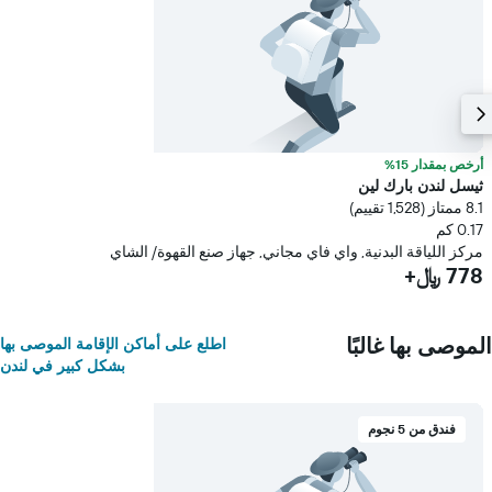
أرخص بمقدار 15%
ثيسل لندن بارك لين
8.1 ممتاز (1,528 تقييم)
0.17 كم
مركز اللياقة البدنية, واي فاي مجاني, جهاز صنع القهوة/ الشاي
778 ﷼+
الموصى بها غالبًا
اطلع على أماكن الإقامة الموصى بها
بشكل كبير في لندن
فندق من 5 نجوم