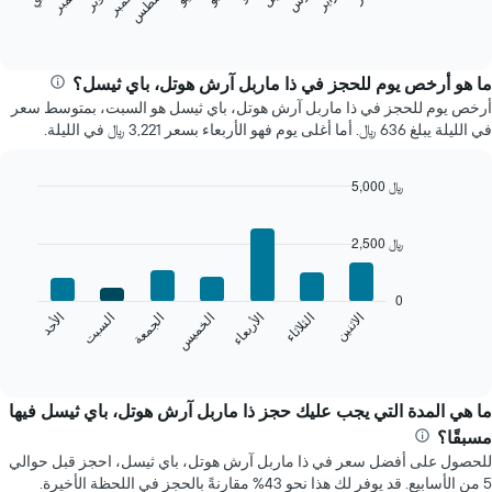
أغسطس
المخطط
End
of
التالي
interactive
متوسط
chart
سعر
ما هو أرخص يوم للحجز في ذا ماربل آرش هوتل، باي ثيسل؟
غرفة
أرخص يوم للحجز في ذا ماربل آرش هوتل، باي ثيسل هو السبت، بمتوسط سعر
كل
في الليلة يبلغ 636 ﷼. أما أغلى يوم فهو الأربعاء بسعر 3,221 ﷼ في الليلة.
شهر
يتضمن
المخطط
5,000 ﷼
1
Bar
Chart
محور
graphic.
chart
2,500 ﷼
X
with
7
الذي
bars.
يعرض
0
الشهور.
الخميس
السبت
الاثنين
الأربعاء
الجمعة
الأحد
الثلاثاء
يعرض
يتضمن
المخطط
End
المخطط
of
التالي
التالي
interactive
متوسط
chart
1
سعر
ما هي المدة التي يجب عليك حجز ذا ماربل آرش هوتل، باي ثيسل فيها
محور
غرفة
Y
مسبقًا؟
كل
الذي
للحصول على أفضل سعر في ذا ماربل آرش هوتل، باي ثيسل، احجز قبل حوالي
يوم
يعرض
5 من الأسابيع. قد يوفر لك هذا نحو 43% مقارنةً بالحجز في اللحظة الأخيرة.
في