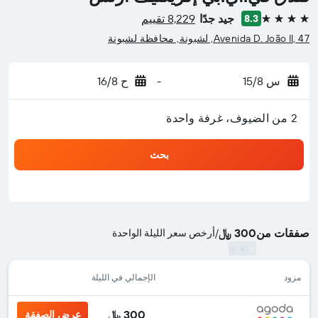
جيد جدًا
8,229 تقييم
8.3
4 نجوم
Avenida D. João II, 47, لشبونة, محافظة لشبونة
س 15/8
-
ح 16/8
2 من الضيوف، غرفة واحدة
بحث
صفقات من
300 ﷼
/
أرخص سعر الليلة الواحدة
مزود
الإجمالي في الليلة
300 ﷼
عرض الصفقة