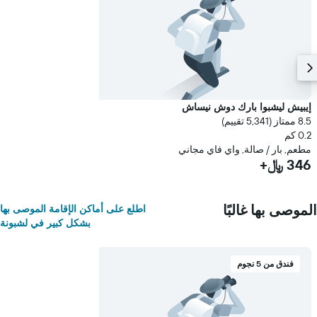
إيبيش ليشبوا بارك دوش نيساش
8.5 ممتاز (5,341 تقييم)
0.2 كم
مطعم, بار / صالة, واي فاي مجاني
346 ﷼+
الموصى بها غالبًا
اطلع على أماكن الإقامة الموصى بها
بشكل كبير في لشبونة
فندق من 5 نجوم