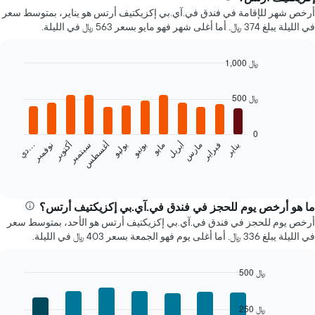
أرخص شهر للإقامة في فندق في.آي.بي إكزيكتيف أرتس هو يناير، بمتوسط سعر
في الليلة يبلغ 374 ﷼. أما أغلى شهر فهو مايو بسعر 563 ﷼ في الليلة.
1,000 ﷼
Bar
Chart
graphic.
chart
500 ﷼
with
12
bars.
0
يناير
فبراير
مارس
أبريل
مايو
يونيو
يوليو
أغسطس
سبتمبر
أكتوبر
نوفمبر
…
يعرض
د
ي
المخطط
End
of
التالي
interactive
متوسط
chart
سعر
ما هو أرخص يوم للحجز في فندق في.آي.بي إكزيكتيف أرتس؟
غرفة
أرخص يوم للحجز في فندق في.آي.بي إكزيكتيف أرتس هو الأحد، بمتوسط سعر
كل
في الليلة يبلغ 336 ﷼. أما أغلى يوم فهو الجمعة بسعر 403 ﷼ في الليلة.
شهر
يتضمن
المخطط
500 ﷼
1
Bar
Chart
محور
graphic.
chart
250 ﷼
X
with