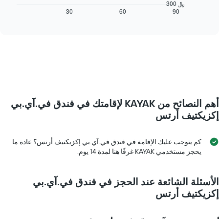
التالي
300 ﷼
التالي
كيفية
30
60
90
End
1
of
تغير
interactive
محور
سعر
chart
Y
غرفة
الذي
عند
يعرض
اقتراب
متوسط
تاريخ
سعر
الإقامة
غرفة
يتضمن
المخطط
أهم النصائح من KAYAK لإقامتك في فندق في.آي.بي
1
محور
إكزيكتيف أرتس
X
الذي
يعرض
كم يتوجب عليك الإقامة في فندق في.آي.بي إكزيكتيف أرتس؟ عادة ما
عدد
يحجز مستخدمي KAYAK غرفًا هنا لمدة 14 يوم.
الأيام
قبل
الإقامة
الأسئلة الشائعة عند الحجز في فندق في.آي.بي
يتضمن
إكزيكتيف أرتس
المخطط
التالي
1