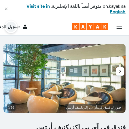
en.kayak.sa
متوفر أيضاً باللغة الإنجليزية.
Visit site in
English
تسجيل الدخ
صور لـ فندق في.آي.بي إكزيكتيف أرتس
1/36
فندق في.آي.بي إكزيكتيف أرتس