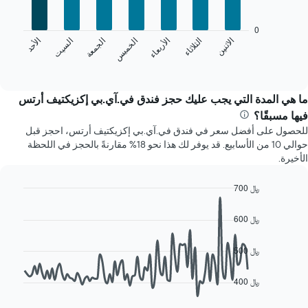
7
الذي
bars.
يعرض
0
الشهور.
الخميس
الجمعة
السبت
الأحد
الاثنين
الثلاثاء
الأربعاء
يعرض
يتضمن
المخطط
End
المخطط
of
التالي
التالي
interactive
متوسط
chart
1
سعر
ما هي المدة التي يجب عليك حجز فندق في.آي.بي إكزيكتيف أرتس
محور
غرفة
Y
فيها مسبقًا؟
كل
الذي
للحصول على أفضل سعر في فندق في.آي.بي إكزيكتيف أرتس، احجز قبل
يوم
يعرض
حوالي 10 من الأسابيع. قد يوفر لك هذا نحو 18% مقارنةً بالحجز في اللحظة
في
متوسط
الأخيرة.
الأسبوع
سعر
يتضمن
غرفة
المخطط
700 ﷼
1
Line
Chart
محور
graphic.
chart
600 ﷼
with
X
90
الذي
data
500 ﷼
يعرض
points.
أيام
الأسبوع.
400 ﷼
يعرض
يتضمن
المخطط
المخطط