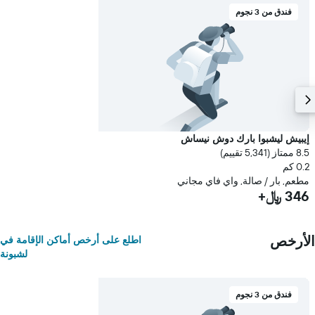
فندق من 3 نجوم
إيبيش ليشبوا بارك دوش نيساش
8.5 ممتاز (5,341 تقييم)
0.2 كم
مطعم, بار / صالة, واي فاي مجاني
346 ﷼+
الأرخص
اطلع على أرخص أماكن الإقامة في
لشبونة
فندق من 3 نجوم