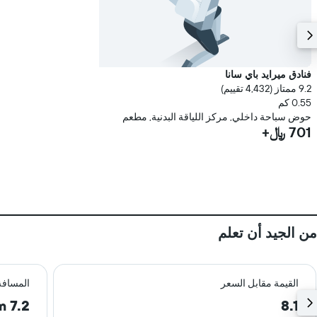
فنادق ميرايد باي سانا
9.2 ممتاز (4,432 تقييم)
0.55 كم
حوض سباحة داخلي, مركز اللياقة البدنية, مطعم
701 ﷼+
من الجيد أن تعلم
القيمة مقابل السعر
المسافة
7.2 km
8.1