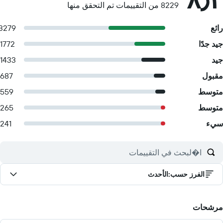
8229 من التقييمات تم التحقق منها
رائع
3279
جيد جدًا
1772
جيد
1433
مقبول
687
متوسط
559
متوسط
265
سيء
241
الفرز حسب
:
الأحدث
مرشحات