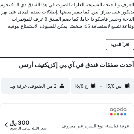
الغرف والأجنحة الفسيحة العازلة للصوت في هذا الفندق ذي الـ 4 نجوم
بديكور على طراز أنيق. كما يتميز بعضها بإطلالات بعيدة المدى على نهر
التاجة وجسر فاسكو دا جاما. كما يضم الفندق 8 غرف للمؤتمرات
وقاعة تتسع لاستضافة 165 شخصًا. يمكن للضيوف الاستمتاع ببوفيه
الإفطار في المطعم كل صباح. أما بالنسبة لتناول طعام الغداء
والعشاء، يتم تقديم الأطباق البرتغالية التقليدية والمأكولات العالمية.
اقرأ المزيد
ويحتوي فندق في آي بي إكزيكتيف آرتس على بار واحد، حيث يمكن
للضيوف الاستمتاع بالكوكتيلات والمشروبات. كما تتوفر خدمة الواي
فاي مجانًا في جميع أنحاء الفندق. يقع مطار بورتيلا الدولي على بعد 4
أحدث صفقات فندق في.آي.بي إكزيكتيف أرتس
كم من فندق فندق في آي بي إكزيكتيف آرتس، ويمكن الوصول إليه
عن طريق المترو. ويقع الفندق على مسافة قصيرة سيرًا على الأقدام
من مركز فاسكو دا جاما للتسوق ومنطقة آلتشيسي للعروض
س 15/8
-
ح 16/8
2 من الضيوف، غرفة واحدة
الترفيهية.
300 ﷼
غرفة قياسية، نوع السرير غير معروف
سعر الليلة شامل الرسوم