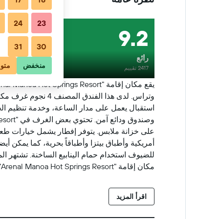
24
23
9.2
31
30
رائع
منخفض
متو
2417 تقييم
وتراس. لدى هذا ال
كم ويوفر مكان الإقامة خدمة نقل المطار مقابل 
اقرأ المزيد