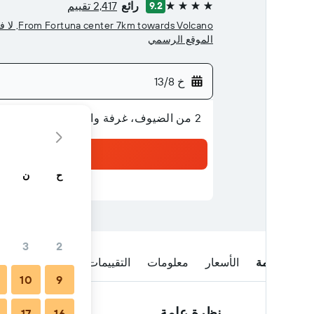
رائع
2,417 تقييم
9.2
4 نجوم
From Fortuna center 7km towards Volcano, لا فورتونا
الموقع الرسمي
خ 13/8
2 من الضيوف، غرفة واحدة
ح
ن
3
2
نظرة عامة
الأسعار
معلومات
التقييمات
الموقع
الرحل
10
9
نظرة عامة
17
16