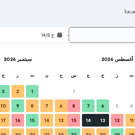
-
ج 14/8
أغسطس 2026
سبتمبر 2026
بحث
ث
ر
خ
ج
س
ح
ن
ث
ر
خ
3
2
1
1
10
9
8
7
6
8
7
6
5
4
ات والأسئلة الشائعة
أماكن الإقامة المجاورة
17
16
15
14
13
15
14
13
12
11
24
23
22
21
20
22
21
20
19
18