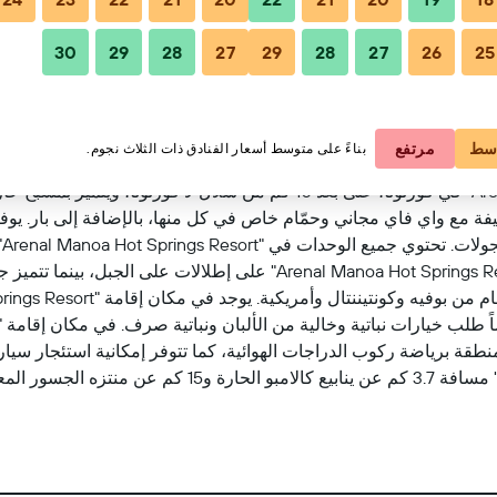
30
29
28
27
29
28
27
26
25
مشاهدة على الخر
سط
مرتفع
بناءً على متوسط أسعار الفنادق ذات الثلاث نجوم.
يقع مكان إقامة "Arenal Manoa Hot Springs Resort" في فورتونا، على بعد 10 
فندق المصنف 4 نجوم غرف مكيفة مع واي فاي مجاني وحمّام خاص في كل منها، بالإضافة 
ا
وصندوق ودائع آمن. تحتوي بعض الغرف في "enal Manoa Hot Springs Resort
رسوم.