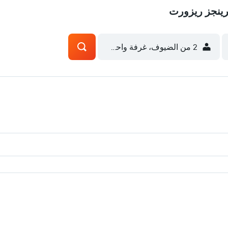
رينجز ريزورت
2 من الضيوف، غرفة واحدة