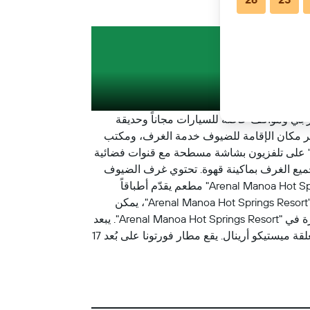
يطة
كم من شلال لا فورتونا، ويتميز بمسبح خارجي ومواقف خاصة للسيارات مجاناً وحديقة
إلى بار. يوفر مكان الإقامة للضيوف خدمة الغرف، ومكتب
ستقبال يعمل على مدار الساعة، وخدمة تنظيم الجولات. تحتوي جميع الوحدات في "Arenal Manoa Hot Springs Resort" على تلفزيون بشاشة مسطحة مع قنوات فضائية
Ar" على إطلالات على الجبل، بينما تتميز جميع الغرف بماكينة قهوة. تحتوي غرف الضيوف
على خزانة ملابس. يتوفر إفطار يشمل خيارات طعام من بوفيه وكونتيننتال وأمريكية. يوجد في مكان إقامة "Arenal Manoa Hot Springs Resort" مطعم يقدّم أطباقاً
أمريكية وأطباق بيتزا وأطباقاً بحرية، كما يمكن أيضاً طلب خيارات نباتية وخالية من الألبان ونباتية صرف. في مكان إقامة "Arenal Manoa Hot Springs Resort"، يمكن
للضيوف استخدام حمام الينابيع الساخنة. تشتهر المنطقة برياضة ركوب الدراجات الهوائية، كما تتوفر إمكانية استئجار سيارة في "Arenal Manoa Hot Springs Resort". يبعد
مكان إقامة "Arenal Manoa Hot Springs Resort" مسافة 3.7 كم عن ينابيع كالامبو الحارة و15 كم عن منتزه الجسور المعلقة ميستيكو أرينال. يقع مطار فورتونا على بُعد 17