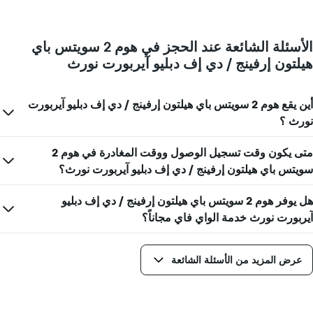
يعرض
اقتراب
متوسط
تاريخ
سعر
الإقامة
غرفة
الأسئلة الشائعة عند الحجز في هوم 2 سويتس باي
يتضمن
هيلتون إرفينج / دي إف دبليو آيربورت نورث
المخطط
1
محور
X
أين يقع هوم 2 سويتس باي هيلتون إرفينج / دي إف دبليو آيربورت
الذي
نورث ؟
يعرض
عدد
متى يكون وقت تسجيل الوصول ووقت المغادرة في هوم 2
الأيام
قبل
سويتس باي هيلتون إرفينج / دي إف دبليو آيربورت نورث؟
الإقامة
يتضمن
هل يوفر هوم 2 سويتس باي هيلتون إرفينج / دي إف دبليو
المخطط
آيربورت نورث خدمة الواي فاي مجاناً؟
التالي
1
محور
عرض المزيد من الأسئلة الشائعة
Y
الذي
يعرض
متوسط