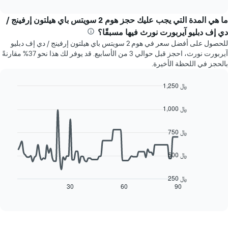
محور
interactive
متوسط
chart
Y
سعر
ما هي المدة التي يجب عليك حجز هوم 2 سويتس باي هيلتون إرفينج /
الذي
غرفة
يعرض
دي إف دبليو آيربورت نورث فيها مسبقًا؟
كل
متوسط
للحصول على أفضل سعر في هوم 2 سويتس باي هيلتون إرفينج / دي إف دبليو
يوم
سعر
آيربورت نورث، احجز قبل حوالي 3 من الأسابيع. قد يوفر لك هذا نحو 37% مقارنةً
في
غرفة
بالحجز في اللحظة الأخيرة.
الأسبوع
يتضمن
المخطط
1,250 ﷼
1
Line
Chart
محور
graphic.
chart
1,000 ﷼
with
X
90
الذي
data
750 ﷼
يعرض
points.
أيام
الأسبوع.
500 ﷼
يعرض
يتضمن
المخطط
المخطط
التالي
250 ﷼
التالي
كيفية
30
60
90
End
1
of
تغير
interactive
محور
سعر
chart
Y
غرفة
الذي
عند