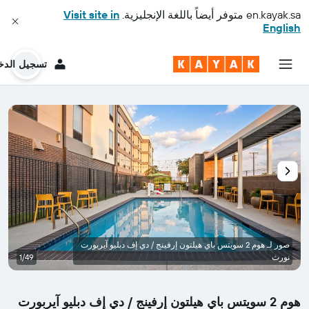
en.kayak.sa
متوفر أيضاً باللغة الإنجليزية.
Visit site in
English
تسجيل الدخ
صور لـ هوم 2 سويتس باي هيلتون إرفينج / دي إف دبليو آيربورت
نورث
1/49
هوم 2 سويتس باي هيلتون إرفينج / دي إف دبليو آيربورت