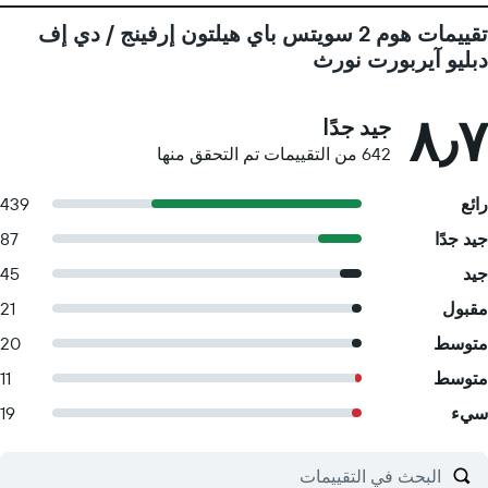
تقييمات هوم 2 سويتس باي هيلتون إرفينج / دي إف
دبليو آيربورت نورث
٨٫٧
جيد جدًا
642 من التقييمات تم التحقق منها
رائع
439
جيد جدًا
87
جيد
45
مقبول
21
متوسط
20
متوسط
11
سيء
19