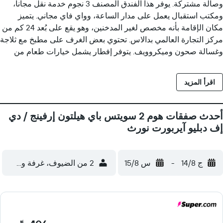
وصالة مشتركة. يوفر هذا الفندق المصنف 3 نجوم خدمة نقل مجاناً،
ومكتب استقبال يعمل على مدار الساعة، وواي فاي مجاني. يتميز
مكان الإقامة بأنه مخصص لغير المدخنين، وهو يقع على بُعد 24 كم من
مركز التجارة العالمي بدالاس. تحتوي بعض الغرف على مطبخ مع ثلاجة
وغسالة صحون وميكروويف. يتوفر إفطار يشمل خيارات طعام من
بوفيه وكونتيننتال وأمريكية. يوفر مكان إقامة "Home2 Suites by
Hilton Irving/DFW Airport North" تراس. يمكن للضيوف استخدام
اقرأ المزيد
مركز الأعمال مع جهاز الفاكس والآلة المخصصة لتصوير المستندات
في مكان إقامة "Home2 Suites by Hilton Irving/DFW Airport
North". يبعد مكان إقامة "Home2 Suites by Hilton Irving/DFW
أحدث صفقات هوم 2 سويتس باي هيلتون إرفينج / دي
Airport North" مسافة 26 كم عن متنزه سيكس فلاجز أوفر تكساس
إف دبليو آيربورت نورث
و28 كم عن بريستون سنتر. يقع مطار دالاس - فورت وورث الدولي
على بُعد 1 كم من مكان الإقامة.
ج 14/8
-
س 15/8
2 من الضيوف، غرفة واحدة