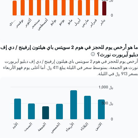
with
12
bars.
0
يناير
فبراير
مارس
أبريل
مايو
يونيو
يوليو
أغسطس
سبتمبر
أكتوبر
نوفمبر
…
يعرض
د
ي
المخطط
End
of
التالي
interactive
متوسط
chart
سعر
ما هو أرخص يوم للحجز في هوم 2 سويتس باي هيلتون إرفينج / دي إف
غرفة
دبليو آيربورت نورث؟
كل
أرخص يوم للحجز في هوم 2 سويتس باي هيلتون إرفينج / دي إف دبليو آيربورت
شهر
نورث هو الجمعة، بمتوسط سعر في الليلة يبلغ 411 ﷼. أما أغلى يوم فهو الأربعاء
يتضمن
بسعر 913 ﷼ في الليلة.
المخطط
1
محور
1,000 ﷼
X
Bar
Chart
الذي
graphic.
chart
500 ﷼
with
يعرض
7
الشهور.
bars.
يتضمن
0
المخطط
الخميس
السبت
الاثنين
الأربعاء
الجمعة
الأحد
الثلاثاء
يعرض
التالي
المخطط
End
1
of
التالي