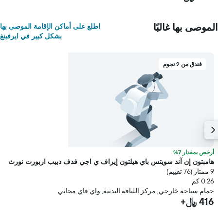
الموصى بها غالبًا
اطلع على أماكن الإقامة الموصى بها
بشكل كبير في ايرفينغ
فندق من 2 نجوم
أرخص بمقدار 7%
هامبتون إن آند سويتس باي هيلتون إيراف ي اجي فدف دبيب اربورت نورث
9 ممتاز (76 تقييم)
0.26 كم
حمام سباحة خارجي, مركز اللياقة البدنية, واي فاي مجاني
416 ﷼+