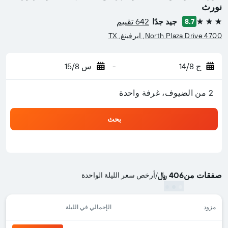
نورث
جيد جدًا
642 تقييم
8.7
3 نجوم
4700 North Plaza Drive, ايرفينغ, TX
ج 14/8
-
س 15/8
2 من الضيوف، غرفة واحدة
بحث
صفقات من
406 ﷼
/
أرخص سعر الليلة الواحدة
مزود
الإجمالي في الليلة