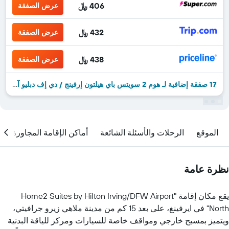
406 ﷼
عرض الصفقة
432 ﷼
عرض الصفقة
438 ﷼
عرض الصفقة
17 صفقة إضافية لـ هوم 2 سويتس باي هيلتون إرفينج / دي إف دبليو آيربورت نورث
الموقع
الرحلات والأسئلة الشائعة
أماكن الإقامة المجاورة
نظرة عامة
يقع مكان إقامة "Home2 Suites by Hilton Irving/DFW Airport
North" في ايرفينغ، على بعد 15 كم من مدينة ملاهي زيرو جرافيتي،
ويتميز بمسبح خارجي ومواقف خاصة للسيارات ومركز للياقة البدنية