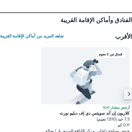
سعر
غرفة
الفنادق وأماكن الإقامة القريبة
الأقرب
شاهد المزيد من أماكن الإقامة القريبة
فندق من 2 نجوم
أرخص بمقدار 37%
كلاريون إن آند سويتس دي إف دبليو نورث
7.3 جيد (1,510 تقييم)
0.11 كم
حوض سباحة داخلي, مركز اللياقة البدنية, بار / صالة