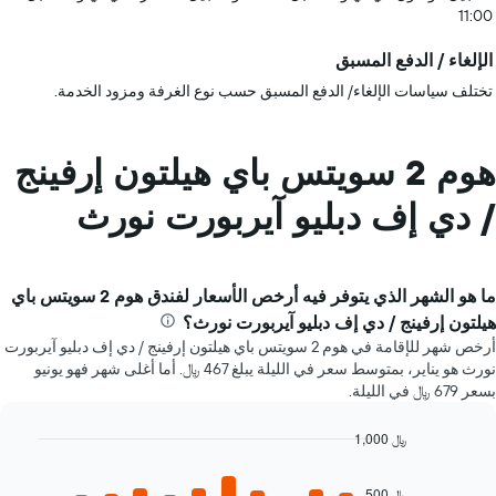
11:00
الإلغاء / الدفع المسبق
تختلف سياسات الإلغاء/ الدفع المسبق حسب نوع الغرفة ومزود الخدمة.
هوم 2 سويتس باي هيلتون إرفينج
/ دي إف دبليو آيربورت نورث
ما هو الشهر الذي يتوفر فيه أرخص الأسعار لفندق هوم 2 سويتس باي
هيلتون إرفينج / دي إف دبليو آيربورت نورث؟
أرخص شهر للإقامة في هوم 2 سويتس باي هيلتون إرفينج / دي إف دبليو آيربورت
نورث هو يناير، بمتوسط سعر في الليلة يبلغ 467 ﷼. أما أغلى شهر فهو يونيو
بسعر 679 ﷼ في الليلة.
1,000 ﷼
Bar
Chart
graphic.
chart
500 ﷼