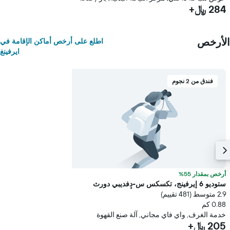
284 ﷼+
الأرخص
اطلع على أرخص أماكن الإقامة في
ايرفينغ
فندق من 2 نجوم
أرخص بمقدار 55%
ستوديو 6 إيرفينج، تكسكس س-دٕفديبي دورث
2.9 متوسط (481 تقييم)
0.88 كم
خدمة الغرف, واي فاي مجاني, آلة صنع القهوة
205 ﷼+