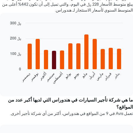
أرخص
يبلغ متوسط الأسعار 228 ﷼ في اليوم، والتي تميل إلى أن تكون 442% أعلى من
سعر
المتوسط السنوي لأسعار الاستئجار لـ هندوراس.
لسيارة
إيجار
300 ﷼
في
Bar
الشركات
Chart
graphic.
chart
المحددة
200 ﷼
with
12
bars.
100 ﷼
يعرض
المخطط
0
التالي
فبراير
مايو
أغسطس
نوفمبر
يناير
أبريل
يوليو
أكتوبر
مارس
يونيو
سبتمبر
ديسمبر
متوسط
سعر
End
of
سيارة
interactive
إيجار
chart
كل
ما هي شركة تأجير السيارات في هندوراس التي لديها أكبر عدد من
شهر
المواقع؟
يتضمن
تعمل Avis في 9 من المواقع في هندوراس، أكثر من أي شركة تأجير أخرى.
المخطط
1
محور