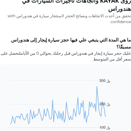
رؤى KAYAK واتجاهات تأجيرات السيارات في
هندوراس
تحقق من أحدث الاتجاهات ونصائح الحجز لاستئجار سيارة في هندوراس with
confidence.
ما هي المدة التي ينبغي علي فيها حجز سيارة إيجار إلى هندوراس
مسبقًا؟
عليك حجز سيارة إيجار في هندوراس قبل رحلتك بحوالي 0 من الأياملتحصل على
سعر أقل من المتوسط.
300 ﷼
Line
Chart
graphic.
chart
with
91
data
200 ﷼
points.
يعرض
المخطط
التالي
100 ﷼