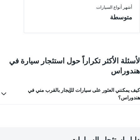
يعرض
4
أشهر أنواع السيارات
شركات
متوسطة
تأجير
سيارات
يتضمن
المخطط
1
محور
Y
لأسئلة الأكثر تكراراً حول استئجار سيارة في
الذي
يعرض
هندوراس
أرخص
سعر
لسيارة
كيف يمكنني العثور على سيارات للإيجار بالقرب مني في
إيجار
في
هندوراس؟
الشركات
المحددة
دليل استئجار السيارات