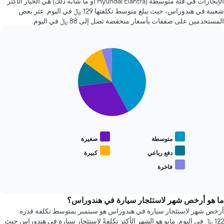
الإيجارات في فئة متوسطة (Hyundai Elantra أو ما شابه ذلك) هي الخيار الأكثر
1
72
شعبية في هندوراس، حيث يبلغ متوسط تكلفتها 129 ﷼ في اليوم. عثر بعض
محور
ساعة.
المستخدمين على صفقات بأسعار منخفضة تصل إلى 88 ﷼ في اليوم.
X
يتضمن
الذي
المخطط
يعرض
1
متوسط
Pie
Chart
محور
graphic.
chart
سعر
Y
with
السيارة
الذي
5
الإيجار
يعرض
slices.
أرخص
4
يعرض
شركات
المخطط
تأجير
التالي
سيارات
متوسط
متوسطة
صغيرة
الأكثر
سعر
شعبية
أنواع
دفع رباعي
كبيرة
يتضمن
السيارات
فاخرة
المخطط
End
الأكثر
of
1
شعبية
interactive
محور
chart
Y
ما هو أرخص شهر لاستئجار سيارة في هندوراس؟
الذي
أرخص شهر لاستئجار سيارة في هندوراس هو سبتمبر بمتوسط تكلفة قدره
يعرض
122 ﷼ في اليوم. مايو هو الشهر الأكثر تكلفةً لاستئجار سيارة في هندوراس حيث