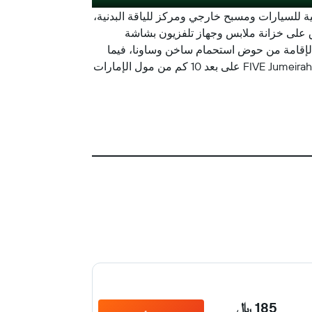
مواقف خاصة مجانية للسيارات ومسبح خارجي ومركز للياقة البدنية،
 في الفندق على خزانة ملابس وجهاز تلفزيون بشاشة
جودة في مكان الإقامة من حوض استحمام ساخن وساونا، فيما
يوفر مكان الإقامة مكتب استقبال يعمل على مدار 24 ساعة وخدمة الغرف وخدمة تنظيم الرحلات للضيوف. يقع FIVE Jumeirah Village على بعد 10 كم من مول الإمارات
185 ﷼