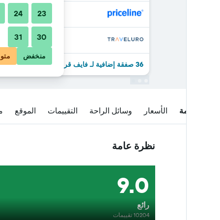
24
23
31
30
منخفض
متو
36 صفقة إضافية لـ فايف قرية جميرا
نظرة عامة
الأسعار
وسائل الراحة
التقييمات
الموقع
م
نظرة عامة
9.0
رائع
10204 تقييمات