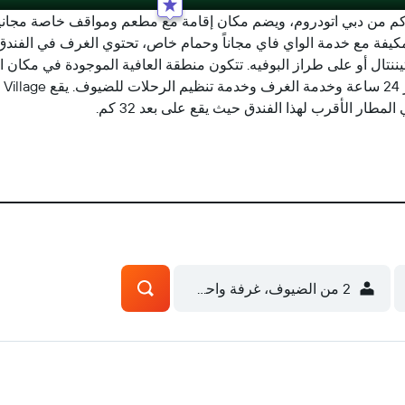
ع FIVE Jumeirah Village في دبي، وعلى بعد 8 كم من دبي اتودروم، ويضم مكان إقامة مع مطعم و
المصنف 5 نجوم ببار وغرف مكيفة مع خدمة الواي فاي مجاناً وحمام خاص، تحتوي الغرف
FIVE Jumeirah Villag إفطار كونتيننتال أو على طراز البوفيه. تتكون منطقة العافية المو
2 من الضيوف، غرفة واحدة