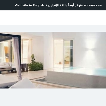
en.kayak.sa
متوفر أيضاً باللغة الإنجليزية.
Visit site in English