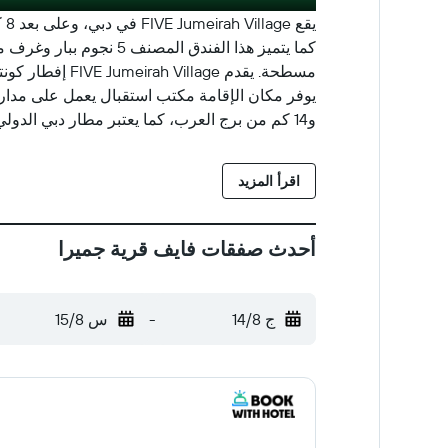
يق
كما يتميز هذا الفندق 
مسطحة. يقدم e
و14 كم من برج العرب، كما يعتبر مطار دبي الدولي المطار الأقرب لهذا الفندق حيث يقع على بعد 32 كم.
اقرأ المزيد
أحدث صفقات فايف قرية جميرا
ج 14/8
-
س 15/8