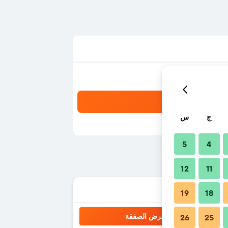
ج
س
5
4
12
11
19
18
عرض الصفقة
26
25