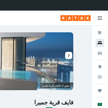
رحلات طيران
فنادق
سيارات
استكشاف
متعقب رحلة الطيران
صور لـ فايف قرية جميرا
رحلات
فايف قرية جميرا
العَرَبِيَّة