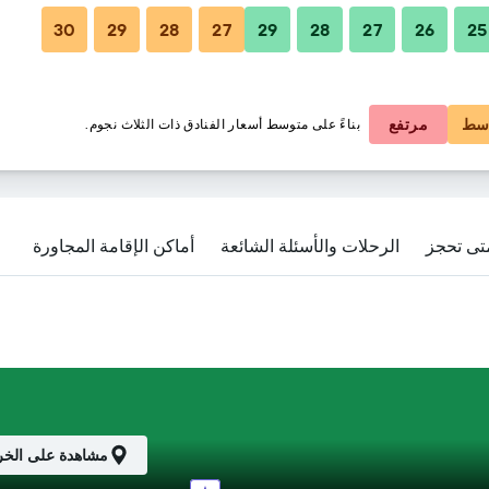
30
29
28
27
29
28
27
26
25
188 ﷼
192 ﷼
سط
مرتفع
بناءً على متوسط أسعار الفنادق ذات الثلاث نجوم.
تى تحجز
الرحلات والأسئلة الشائعة
أماكن الإقامة المجاورة
مشاهدة على الخر