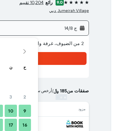
رائع
10,204 تقييم
9.0
5 نجوم
Jumeirah Village, دبي
ج 14/8
2 من الضيوف، غرفة واحدة
ح
ن
صفقات من
185 ﷼
/
أرخص سعر الليلة الواحدة
3
2
مزود
10
9
17
16