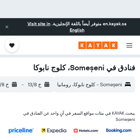
en.kayak.sa
متوفر أيضاً باللغة الإنجليزية.
Visit site in
English
فنادق في Someșeni، كلوج نابوكا
Someșeni - كلوج نابوكا، رومانيا
خ 13/8
-
خ 20/8
يبحث KAYAK في مئات مواقع السفر في آنٍ واحد عن الفنادق في
Someșeni