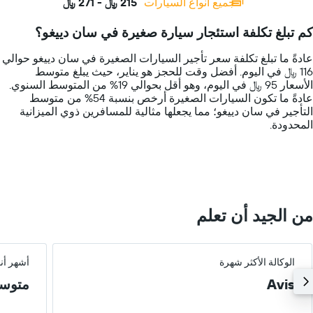
جميع أنواع السيارات
215 ﷼ - 271 ﷼
Range:
14
كم تبلغ تكلفة استئجار سيارة صغيرة في سان دييغو؟
categories.
The
عادةً ما تبلغ تكلفة سعر تأجير السيارات الصغيرة في سان دييغو حوالي
chart
116 ﷼ في اليوم. أفضل وقت للحجز هو يناير، حيث يبلغ متوسط
has
الأسعار 95 ﷼ في اليوم، وهو أقل بحوالي 19% من المتوسط السنوي.
1
عادةً ما تكون السيارات الصغيرة أرخص بنسبة 54% من متوسط
Y
التأجير في سان دييغو؛ مما يجعلها مثالية للمسافرين ذوي الميزانية
axis
المحدودة.
displaying
values.
Range:
0
to
300.
من الجيد أن تعلم
الوكالة الأكثر شهرة
أشهر أن
Avis
متوس