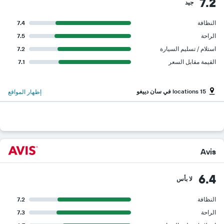
7.2
جيد
النظافة
7.4
الراحة
7.5
استلام / تسليم السيارة
7.2
القيمة مقابل السعر
7.1
15 locations في سان دييغو
إظهار المواقع
Avis
6.4
لا بأس
النظافة
7.2
الراحة
7.3