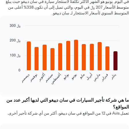
في اليوم. يونيو هو الشهر الأكثر تكلفةً لاستئجار سيارة في سان دييغو حيث يبلغ
أرخص
متوسط الأسعار 207 ﷼ في اليوم، والتي تميل إلى أن تكون 338% أعلى من
سعر
المتوسط السنوي لأسعار الاستئجار لـ سان دييغو.
لسيارة
إيجار
300 ﷼
في
Bar
الشركات
Chart
graphic.
chart
المحددة
200 ﷼
with
12
bars.
100 ﷼
يعرض
المخطط
0
التالي
فبراير
مايو
أغسطس
نوفمبر
يناير
أبريل
يوليو
أكتوبر
مارس
يونيو
سبتمبر
ديسمبر
متوسط
سعر
End
of
سيارة
interactive
إيجار
chart
كل
ما هي شركة تأجير السيارات في سان دييغو التي لديها أكبر عدد من
شهر
المواقع؟
يتضمن
تعمل Avis في 12 من المواقع في سان دييغو، أكثر من أي شركة تأجير أخرى.
المخطط
1
محور