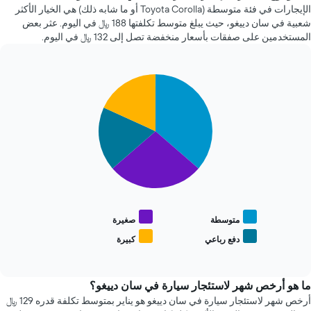
1
آخر
الإيجارات في فئة متوسطة (Toyota Corolla أو ما شابه ذلك) هي الخيار الأكثر
محور
72
شعبية في سان دييغو، حيث يبلغ متوسط تكلفتها 188 ﷼ في اليوم. عثر بعض
X
ساعة.
المستخدمين على صفقات بأسعار منخفضة تصل إلى 132 ﷼ في اليوم.
الذي
يتضمن
يعرض
المخطط
متوسط
1
سعر
Pie
Chart
محور
graphic.
السيارة
chart
Y
with
الإيجار
الذي
4
يعرض
slices.
أرخص
4
يعرض
شركات
المخطط
تأجير
التالي
سيارات
متوسط
الأكثر
سعر
شعبية
أنواع
متوسطة
صغيرة
يتضمن
السيارات
دفع رباعي
كبيرة
المخطط
End
الأكثر
of
1
شعبية
interactive
محور
chart
Y
ما هو أرخص شهر لاستئجار سيارة في سان دييغو؟
الذي
أرخص شهر لاستئجار سيارة في سان دييغو هو يناير بمتوسط تكلفة قدره 129 ﷼
يعرض