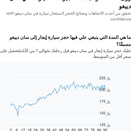
دييغو
تحقق من أحدث الاتجاهات ونصائح الحجز لاستئجار سيارة في سان دييغو with
confidence.
ما هي المدة التي ينبغي علي فيها حجز سيارة إيجار إلى سان دييغو
مسبقًا؟
عليك حجز سيارة إيجار في سان دييغو قبل رحلتك بحوالي 7 من الأياملتحصل على
سعر أقل من المتوسط.
225 ﷼
Line
Chart
graphic.
chart
with
200 ﷼
91
data
175 ﷼
points.
يعرض
150 ﷼
المخطط
التالي
125 ﷼
كيفية
0
6
12
18
24
30
36
42
48
54
60
66
72
78
84
90
End