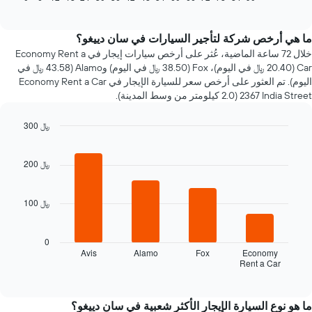
of
تغير
interactive
سعر
chart
سيارة
ما هي أرخص شركة لتأجير السيارات في سان دييغو؟
إيجار
خلال 72 ساعة الماضية، عُثر على أرخص سيارات إيجار في Economy Rent a
عند
Car (20.40 ﷼ في اليوم)، Fox (38.50 ﷼ في اليوم) وAlamo (43.58 ﷼ في
الاقتراب
اليوم). تم العثور على أرخص سعر للسيارة الإيجار في Economy Rent a Car
من
2367 India Street (2.0 كيلومتر من وسط المدينة).
تاريخ
الحجز
300 ﷼
يتضمن
المخطط
Bar
Chart
graphic.
chart
1
with
200 ﷼
محور
4
X
bars.
الذي
100 ﷼
يعرض
يعرض
عدد
المخطط
الأيام
التالي
0
قبل
أرخص
Avis
Alamo
Fox
Economy
الحجز
Rent a Car
شركات
End
يتضمن
of
تأجير
interactive
المخطط
السيارات
chart
التالي
خلال
ما هو نوع السيارة الإيجار الأكثر شعبية في سان دييغو؟