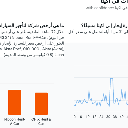
with conf.
 إيجار إلى اكيتا مسبقًا؟
ما هي أرخص شركة لتأجير السيارات
عليك حجز سيارة إيجار في اكيتا قبل رحلتك بحوالي 31 من الأياملتحصل على سعر أقل
Akita Pref., 010-0001, Akita (Akita),
Japan (0.8 كيلومتر من وسط المدينة).
Bar
Chart
graphic.
chart
with
4
bars.
يعرض
المخطط
التالي
0
6
12
18
24
30
36
42
أرخص
Nippon Rent-
ORIX Rent a
A-Car
Car
شركات
End
of