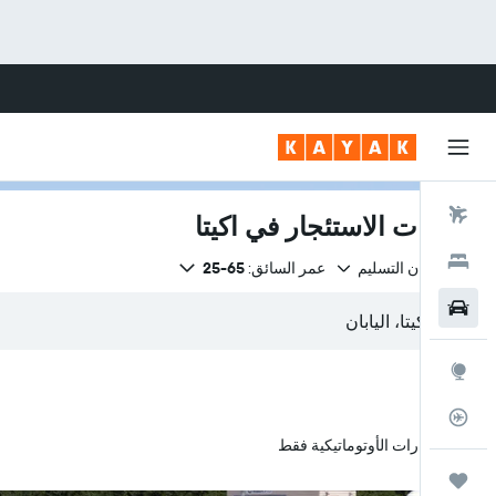
رحلات طيران
سيارات الاستئجار في اكيتا
فنادق
نفس مكان التسليم
عمر السائق:
65-25
سيارات
استكشاف
متعقب رحلة الطيران
السيارات الأوتوماتيكية فقط
رحلات