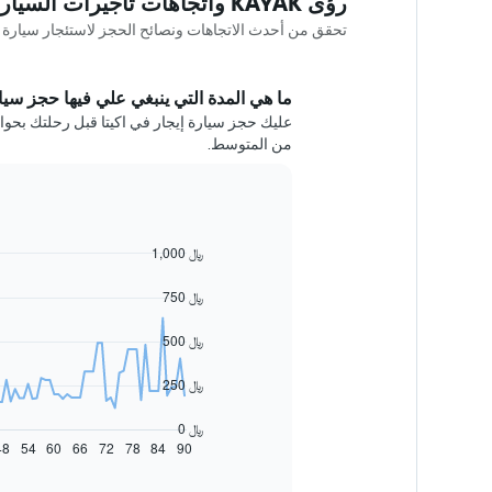
رؤى KAYAK واتجاهات تأجيرات السيارات في اكيتا
تحقق من أحدث الاتجاهات ونصائح الحجز لاستئجار سيارة في اكيتا idence
ما هي المدة التي ينبغي علي فيها حجز سيارة
من المتوسط.
1,000 ﷼
Line
Chart
graphic.
chart
with
750 ﷼
91
data
500 ﷼
points.
يعرض
250 ﷼
المخطط
التالي
0 ﷼
كيفية
48
54
60
66
72
78
84
90
End
of
تغير
interactive
سعر
chart