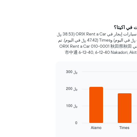
 في اكيتا؟
خلال 72 ساعة الماضية، عُثر على أرخص سيارات إيجار في ORIX Rent a Car (38.53 ﷼
في اليوم)، Nippon Rent-A-Car (43.34 ﷼ في اليوم) وTimes (47.42 ﷼ في اليوم). تم
العثور على أرخص سعر للسيارة الإيجار في ORIX Rent a Car 010-0001 秋田県秋田
市中通 6-12-40, 6-12-40 Nakadori, Akita, 
300 ﷼
200 ﷼
100 ﷼
0
Alamo
Times