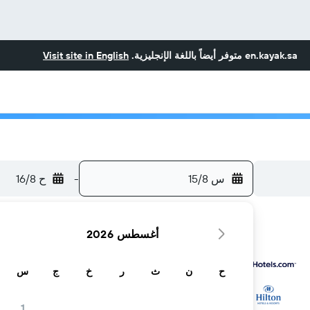
en.kayak.sa
متوفر أيضاً باللغة الإنجليزية.
Visit site in English
س 15/8
-
ح 16/8
أغسطس 2026
ح
ن
ث
ر
خ
ج
س
...والمزيد
1