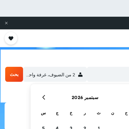
بحث
2 من الضيوف، غرفة واحدة
سبتمبر 2026
ح
ن
ث
ر
خ
ج
س
5
4
3
2
1