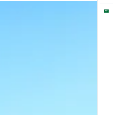
العَرَبِيَّة