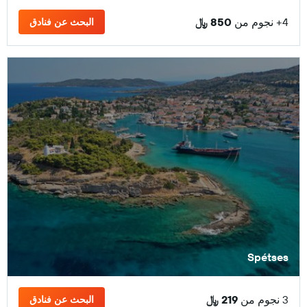
4+ نجوم من
850 ﷼
البحث عن فنادق
Spétses
3 نجوم من
219 ﷼
البحث عن فنادق