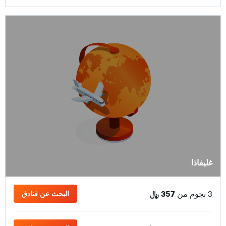
غليفاذا
3 نجوم من
357 ﷼
البحث عن فنادق