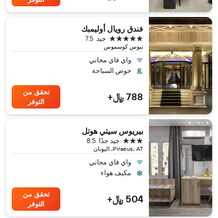
فندق رويال أوليمبك
5 نجوم
جيد
7.5
نيوس كوسموس
واي فاي مجاني
حوض السباحة
تحقق من
788 ﷼+
التوفر
بيريوس سيتي هوتل
3 نجوم
جيد جدًا
8.5
Piraeus، AT، اليونان
واي فاي مجاني
مكيف هواء
تحقق من
504 ﷼+
التوفر