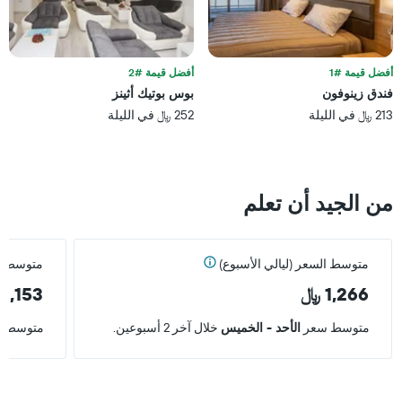
أفضل قيمة #1
أفضل قيمة #2
فندق زينوفون
بوس بوتيك أثينز
213 ﷼ في الليلة
252 ﷼ في الليلة
من الجيد أن تعلم
متوسط السعر (ليالي الأسبوع)
متوسط ال
1,266 ﷼
1,153 ﷼
متوسط سعر
الأحد - الخميس
خلال آخر 2 أسبوعين.
متوسط 