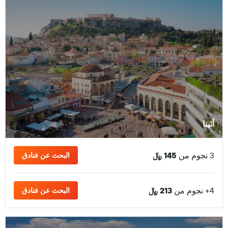
أثينا
3 نجوم من
145 ﷼
البحث عن فنادق
4+ نجوم من
213 ﷼
البحث عن فنادق