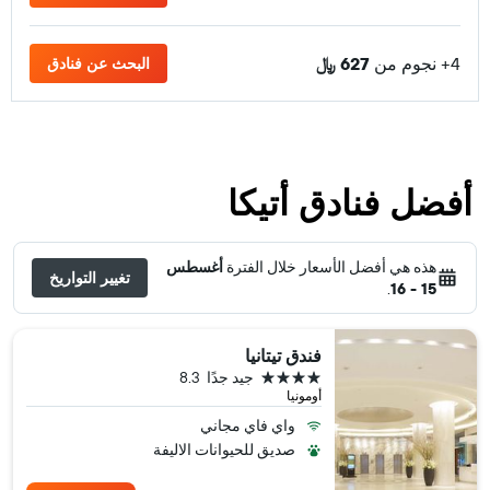
4+ نجوم من
627 ﷼
البحث عن فنادق
أفضل فنادق أتيكا
هذه هي أفضل الأسعار خلال الفترة
أغسطس
تغيير التواريخ
.
15 - 16
فندق تيتانيا
4 نجوم
جيد جدًا
8.3
أومونيا
واي فاي مجاني
صديق للحيوانات الاليفة