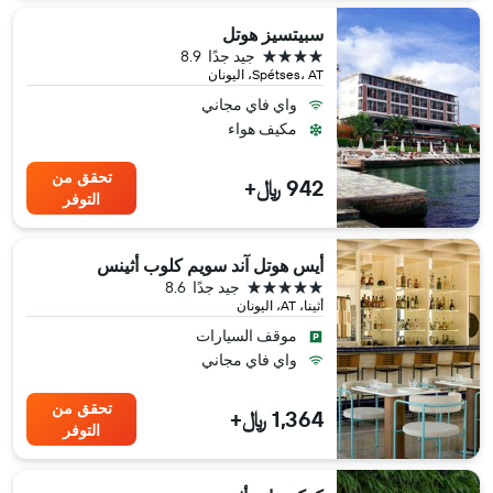
سبيتسيز هوتل
4 نجوم
جيد جدًا
8.9
Spétses، AT، اليونان
واي فاي مجاني
مكيف هواء
تحقق من
942 ﷼+
التوفر
أيس هوتل آند سويم كلوب أثينس
5 نجوم
جيد جدًا
8.6
أثينا، AT، اليونان
موقف السيارات
واي فاي مجاني
تحقق من
1,364 ﷼+
التوفر