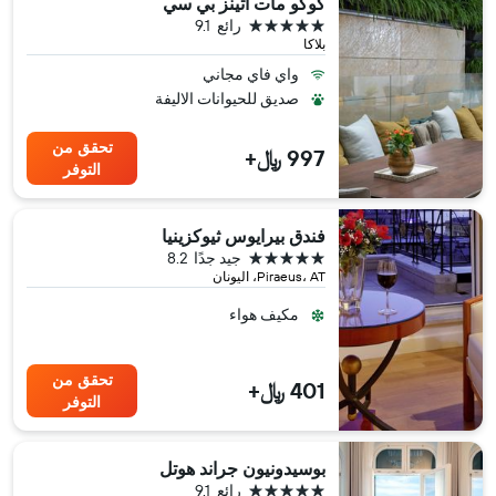
كوكو مات أثينز بي سي
5 نجوم
رائع
9.1
بلاكا
واي فاي مجاني
صديق للحيوانات الاليفة
تحقق من
997 ﷼+
التوفر
فندق بيرايوس ثيوكزينيا
5 نجوم
جيد جدًا
8.2
Piraeus، AT، اليونان
مكيف هواء
تحقق من
401 ﷼+
التوفر
بوسيدونيون جراند هوتل
5 نجوم
رائع
9.1