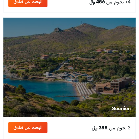
4+ نجوم من
456 ﷼
البحث عن فنادق
Sounion
3 نجوم من
388 ﷼
البحث عن فنادق