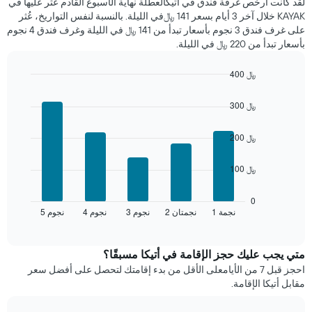
لقد كانت أرخص غرفة فندق في أتيكالعطلة نهاية الأسبوع القادم عُثر عليها في
الذي
عُثر
KAYAK خلال آخر 3 أيام بسعر 141 ﷼في الليلة. بالنسبة لنفس التواريخ، عُثر
يعرض
عليه
على غرف فندق 3 نجوم بأسعار تبدأ من 141 ﷼ في الليلة وغرف فندق 4 نجوم
متوسط
خلال
بأسعار تبدأ من 220 ﷼ في الليلة.
سعر
آخر
غرفة
3
400 ﷼
أيام
Bar
Chart
مع
graphic.
chart
التصنيف
300 ﷼
with
حسب
5
النجوم
bars.
200 ﷼
يتضمن
المخطط
يعرض
100 ﷼
1
المخطط
محور
التالي
X
متوسط
0
التي
1 نجمة
2 نجمتان
3 نجوم
4 نجوم
5 نجوم
سعر
End
of
تعرض
الغرفة
interactive
فئات
خلال
chart
الفنادق
عطلة
متي يجب عليك حجز الإقامة في أتيكا مسبقًا؟
بالنجوم.
نهاية
احجز قبل 7 من الأيامعلى الأقل من بدء إقامتك لتحصل على أفضل سعر
يتضمن
هذا
مقابل أتيكا الإقامة.
المخطط
الأسبوع
1
الذي