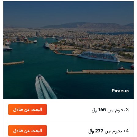
Piraeus
3 نجوم من
165 ﷼
البحث عن فنادق
4+ نجوم من
277 ﷼
البحث عن فنادق