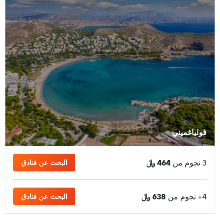
فولياغميني
3 نجوم من
464 ﷼
البحث عن فنادق
4+ نجوم من
638 ﷼
البحث عن فنادق