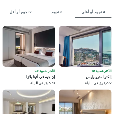
الذي
Y
يعرض
الذي
عدد
4 نجوم أو أعلى
3 نجوم
2 نجوم أو أقل
يعرض
الأيام
متوسط
قبل
سعر
الإقامة
غرفة
يتضمن
في
المخطط
عطلة
التالي
نهاية
1
هذا
محور
الأسبوع
Y
خلال
الذي
آخر
يعرض
3
متوسط
الأكثر شعبية #1
الأكثر شعبية #2
أيام
سعر
إلكترا متروبوليس
إن جيه في أثينا بلازا
غرفة
1,292 ﷼ في الليلة
973 ﷼ في الليلة