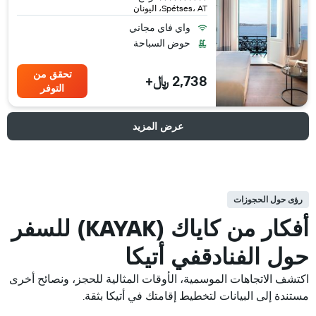
Spétses، AT، اليونان
واي فاي مجاني
حوض السباحة
تحقق من
2,738 ﷼+
التوفر
عرض المزيد
رؤى حول الحجوزات
أفكار من كاياك (KAYAK) للسفر
حول الفنادقفي أتيكا
اكتشف الاتجاهات الموسمية، الأوقات المثالية للحجز، ونصائح أخرى
مستندة إلى البيانات لتخطيط إقامتك في أتيكا بثقة.