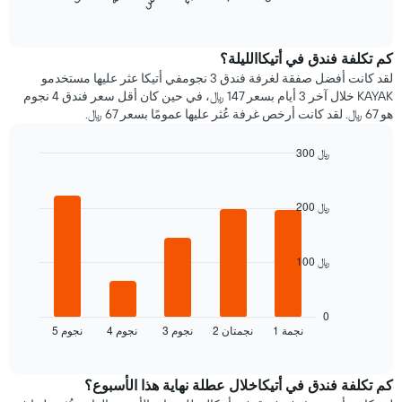
المخطط
End
المخطط
سعر
of
التالي
التالي
interactive
الغرفة
متوسط
chart
1
هذه
سعر
كم تكلفة فندق في أتيكاالليلة؟
محور
الليلة
غرفة
Y
لقد كانت أفضل صفقة لغرفة فندق 3 نجومفي أتيكا عثر عليها مستخدمو
الذي
كل
الذي
KAYAK خلال آخر 3 أيام بسعر 147 ﷼، في حين كان أقل سعر فندق 4 نجوم
عُثر
يوم
يعرض
هو 67 ﷼. لقد كانت أرخص غرفة عُثر عليها عمومًا بسعر 67 ﷼.
عليه
في
متوسط
خلال
الأسبوع
سعر
آخر
300 ﷼
يتضمن
غرفة
3
Bar
المخطط
Chart
أيام
graphic.
chart
1
with
200 ﷼
محور
5
X
bars.
الذي
يعرض
100 ﷼
يعرض
أيام
المخطط
الأسبوع.
التالي
يتضمن
متوسط
0
المخطط
1 نجمة
2 نجمتان
3 نجوم
4 نجوم
5 نجوم
سعر
End
التالي
of
الغرفة
interactive
1
هذه
chart
محور
الليلة
كم تكلفة فندق في أتيكاخلال عطلة نهاية هذا الأسبوع؟
Y
الذي