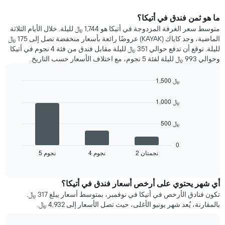
ما هو ثمن فندق في أتيكا؟
متوسط سعر الغرفة المزدوجة في أتيكا هو 1,744 ﷼ لليلة. خلال الأيام الثلاثة
الماضية، وجد كاياك (KAYAK) عروضًا رائعة بأسعار منخفضة تصل إلى 175 ﷼
لليلة. توقع أن تدفع حوالي 351 ﷼ لليلة مقابل فندق من فئة 4 نجوم في أتيكا
وحوالي 993 ﷼ لليلة لفئة 5 نجوم، مع اختلاف الأسعار حسب التاريخ.
1,500 ﷼
Bar
Chart
graphic.
chart
1,000 ﷼
with
3
500 ﷼
bars.
يعرض
0
المخطط
2 نجمتان
4 نجوم
5 نجوم
End
of
التالي
interactive
متوسط
chart
سعر
أي شهر يحتوي على أرخص أسعار فندق في أتيكا؟
غرفة
تكون فنادق الأرخص في أتيكا في نوفمبر، بمتوسط أسعار يبلغ 317 ﷼.
مزدوجة
بالمقارنة، يُعد شهر يونيو الأغلى، حيث تصل الأسعار إلى 4,932 ﷼.
خلال
آخر