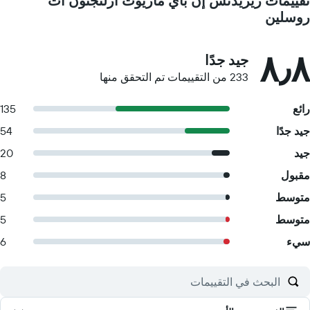
تقييمات ريزيدنس إن باي ماريوت آرلنجتون آت
روسلين
٨٫٨
جيد جدًا
233 من التقييمات تم التحقق منها
رائع
135
جيد جدًا
54
جيد
20
مقبول
8
متوسط
5
متوسط
5
سيء
6