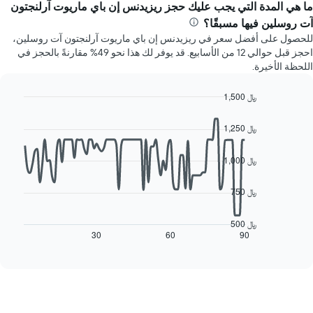
سعر
ما هي المدة التي يجب عليك حجز ريزيدنس إن باي ماريوت آرلنجتون
الذي
غرفة
يعرض
آت روسلين فيها مسبقًا؟
كل
متوسط
للحصول على أفضل سعر في ريزيدنس إن باي ماريوت آرلنجتون آت روسلين،
يوم
سعر
احجز قبل حوالي 12 من الأسابيع. قد يوفر لك هذا نحو 49% مقارنةً بالحجز في
في
غرفة
اللحظة الأخيرة.
الأسبوع
يتضمن
المخطط
1,500 ﷼
1
Line
Chart
محور
graphic.
chart
1,250 ﷼
with
X
90
الذي
data
1,000 ﷼
يعرض
points.
أيام
الأسبوع.
750 ﷼
يعرض
يتضمن
المخطط
المخطط
التالي
500 ﷼
التالي
كيفية
30
60
90
End
1
of
تغير
interactive
محور
سعر
chart
Y
غرفة
الذي
عند
يعرض
اقتراب
متوسط