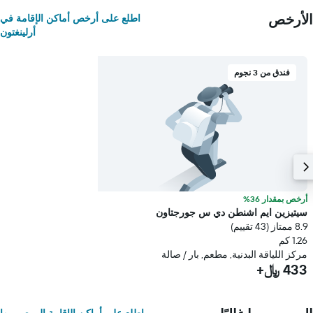
الأرخص
اطلع على أرخص أماكن الإقامة في
أرلينغتون
فندق من 3 نجوم
أرخص بمقدار 36%
سيتيزين ايم اشنطن دي س جورجتاون
8.9 ممتاز (43 تقييم)
1.26 كم
مركز اللياقة البدنية, مطعم, بار / صالة
433 ﷼+