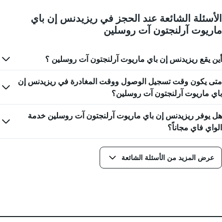
تاريخ
سعر
الإقامة
غرفة
الأسئلة الشائعة عند الحجز في ريزيدنس إن باي
يتضمن
ماريوت آرلنجتون آت روسلين
المخطط
1
محور
X
أين يقع ريزيدنس إن باي ماريوت آرلنجتون آت روسلين ؟
الذي
يعرض
متى يكون وقت تسجيل الوصول ووقت المغادرة في ريزيدنس إن
عدد
باي ماريوت آرلنجتون آت روسلين؟
الأيام
قبل
الإقامة
هل يوفر ريزيدنس إن باي ماريوت آرلنجتون آت روسلين خدمة
يتضمن
الواي فاي مجاناً؟
المخطط
التالي
1
عرض المزيد من الأسئلة الشائعة
محور
Y
الذي
يعرض
متوسط
سعر
غرفة