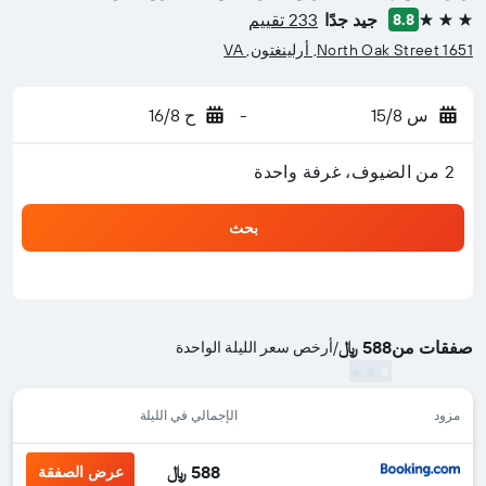
جيد جدًا
233 تقييم
8.8
3 نجوم
1651 North Oak Street, أرلينغتون, VA
س 15/8
-
ح 16/8
2 من الضيوف، غرفة واحدة
بحث
صفقات من
588 ﷼
/
أرخص سعر الليلة الواحدة
مزود
الإجمالي في الليلة
588 ﷼
عرض الصفقة