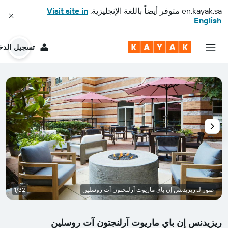
en.kayak.sa
متوفر أيضاً باللغة الإنجليزية.
Visit site in
English
تسجيل الدخ
صور لـ ريزيدنس إن باي ماريوت آرلنجتون آت روسلين
1/32
ريزيدنس إن باي ماريوت آرلنجتون آت روسلين