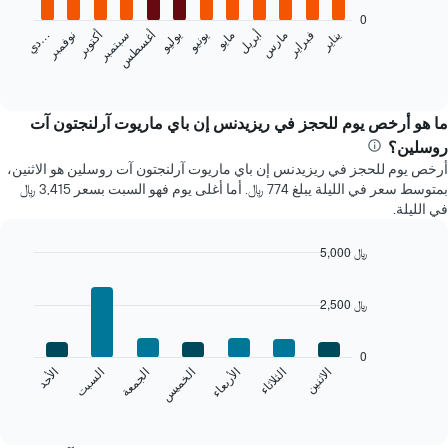
bars.
0
يناير
فبراير
مارس
أبريل
مايو
يونيو
يوليو
أغسطس
سبتمبر
أكتوبر
نوفمبر
…
يعرض
د
ي
المخطط
End
of
التالي
interactive
متوسط
chart
سعر
ما هو أرخص يوم للحجز في ريزيدنس إن باي ماريوت آرلنجتون آت
غرفة
روسلين؟
كل
أرخص يوم للحجز في ريزيدنس إن باي ماريوت آرلنجتون آت روسلين هو الاثنين،
شهر
بمتوسط سعر في الليلة يبلغ 774 ﷼. أما أغلى يوم فهو السبت بسعر 3,415 ﷼
يتضمن
في الليلة.
المخطط
1
محور
5,000 ﷼
X
Bar
Chart
الذي
graphic.
chart
2,500 ﷼
with
يعرض
7
الشهور.
bars.
يتضمن
0
المخطط
الخميس
السبت
الاثنين
الأربعاء
الجمعة
الأحد
الثلاثاء
يعرض
التالي
المخطط
End
1
of
التالي
محور
interactive
متوسط
chart
Y