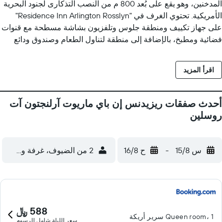
المدخنين، وهو يقع على بُعد 800 م من النصب التذكارى لجنود البحرية
الأمريكية. تحتوي الغرف في "Residence Inn Arlington Rosslyn"
على جهاز تكييف ومنطقة جلوس وتلفزيون بشاشة مسطحة مع قنوات
فضائية ومطبخ، بالإضافة إلى منطقة لتناول الطعام وصندوق ودائع
آمن، وحمّام خاص مع دش ولوازم استحمام مجاناً ومجفف للشعر.
تحتوي كل غرفة في "Residence Inn Arlington Rosslyn" على
اقرأ المزيد
بياضات أسرّة ومناشف. يقدم مكان إقامة "Residence Inn Arlington
Rosslyn" إفطاراً يوفر للضيوف خيارات طعام من بوفيه أو أمريكية.
يوفر مكان إقامة "Residence Inn Arlington Rosslyn" تراس
أحدث صفقات ريزيدنس إن باي ماريوت آرلنجتون آت
للتشمس. تشتهر المنطقة برياضة ركوب الدراجات الهوائية، كما تتوفر
روسلين
إمكانية استئجار سيارة في "Residence Inn Arlington Rosslyn".
يتحدث الموظفون في مكتب الاستقبال اللغة العربية والإنجليزية
والإسبانية والفرنسية، وسيكونون سعداء بتقديم نصائح مفيدة عن
س 15/8
-
ح 16/8
2 من الضيوف، غرفة واحدة
المنطقة للضيوف. يبعد مكان إقامة "Residence Inn Arlington
Rosslyn" مسافة 1.8 كم عن نصب وومن إن ميليتيري سرفيس فور
أميركا التذكاري و2.8 كم عن أرلينغتون هاوس، نصب روبرت إي لي
ميموريال. يقع مطار رونالد ريغان الوطني على بُعد 9 كم من مكان
الإقامة.
588 ﷼
Queen room، 1 سرير أريكة
سعر الليلة شامل الرسوم