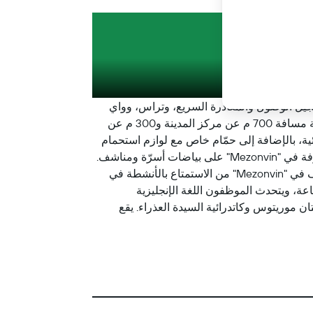
يطة
لغير المدخنين، وتسجيل الوصول والمغادرة السريع، وتراس، وواي
فاي مجاني في جميع أنحاء مكان الإقامة، وبار. يوفر هذا الفندق المصنف 3 نجوم منطقة لتخزين الأمتعة. يبعد مكان الإقامة مسافة 700 م عن مركز المدينة و300 م عن
سطحة مع قنوات فضائية، بالإضافة إلى حمّام خاص مع لوازم استحمام
مجاناً ودش. تحتوي بعض الغرف في "Mezonvin" على إطلالات على المدينة، بينما تتميز جميع الغرف بغلاية. تحتوي كل غرفة في "Mezonvin" على بياضات أسرّة ومناشف.
يتوفر إفطار يقدم للضيوف خيارات طعام من بوفيه أو من قائمة مأكولات أو كونتيننتال في مكان الإقامة. سيتمكن الضيوف في "Mezonvin" من الاستمتاع بالأنشطة في
عة، ويتحدث الموظفون اللغة الإنجليزية
ب من "Mezonvin" ما يلي: روبينشويس ومتحف بلانتان موريتوس وكاتدرائية السيدة العذراء. يقع