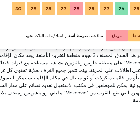
30
29
28
27
29
28
27
26
25
مشاهدة على الخر
سط
مرتفع
بناءً على متوسط أسعار الفنادق ذات الثلاث نجوم.
يقع مكان إقامة "Mezonvin" في أنتويرب، ضمن 700 م من شارع مير للتسوق، ويقدم غرفاً مخصصة 
ساحة غروينبلاتس أنتويرب. تحتوي الغرف في "Mezonvin" على منطقة جلوس وتلفزيون بشاشة م
وائية. يمكن للموظفين في مكتب الاستقبال تقديم نصائح على مدار السا
والفرنسية والهولندية. تشمل المعالم السياحية الشهيرة التي تقع بالقر