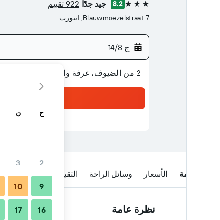
جيد جدًا
922 تقييم
8.2
3 نجوم
Blauwmoezelstraat 7, انتورب
ج 14/8
2 من الضيوف، غرفة واحدة
ح
ن
3
2
نظرة عامة
الأسعار
وسائل الراحة
التقييمات
الموقع
ا
10
9
نظرة عامة
17
16