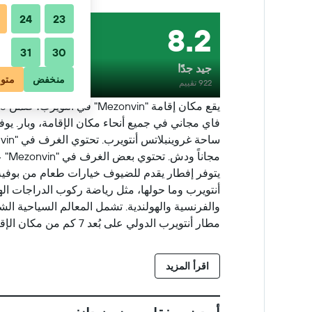
24
23
8.2
31
30
جيد جدًا
منخفض
متو
922 تقييم
أنتويرب وما حولها، مثل رياضة ركوب الدراجات اله
مطار أنتويرب الدولي على بُعد 7 كم من مكان الإقامة.
اقرأ المزيد