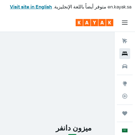
en.kayak.sa
متوفر أيضاً باللغة الإنجليزية.
Visit site in English
رحلات طيران
فنادق
سيارات
استكشاف
متعقب رحلة الطيران
رحلات
ميزون دانفر
العَرَبِيَّة