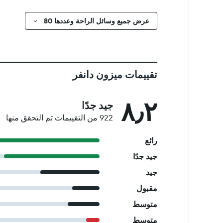
عرض جميع وسائل الراحة وعددها 80
تقييمات ميزون دانفر
٨٫٢
جيد جدًا
922 من التقييمات تم التحقق منها
رائع
جيد جدًا
جيد
مقبول
متوسط
متوسط