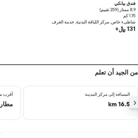
فندق بيانكي
8.9 ممتاز (259 تقييم)
1.75 كم
شاطىء خاص, مركز اللياقة البدنية, خدمة الغرف
131 ﷼+
من الجيد أن تعلم
المسافة إلى مركز المدينة
أقرب م
16.5 km
مطار 