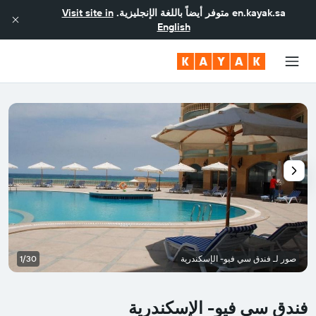
en.kayak.sa
متوفر أيضاً باللغة الإنجليزية.
Visit site in
English
صور لـ فندق سي فيو- الإسكندرية
1/30
فندق سي فيو- الإسكندرية