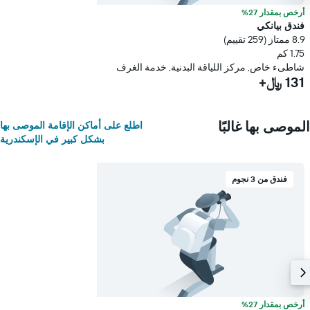
أرخص بمقدار 27%
فندق بيانكي
8.9 ممتاز (259 تقييم)
1.75 كم
شاطىء خاص, مركز اللياقة البدنية, خدمة الغرف
131 ﷼+
الموصى بها غالبًا
اطلع على أماكن الإقامة الموصى بها
بشكل كبير في الإسكندرية
فندق من 3 نجوم
أرخص بمقدار 27%