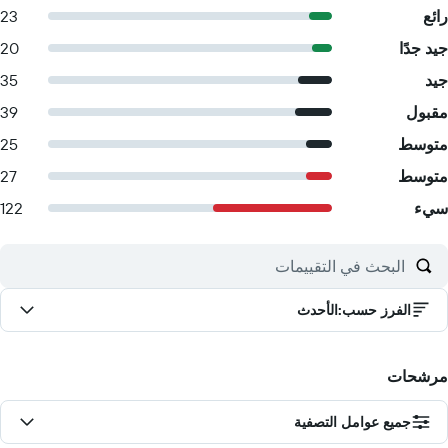
رائع
23
جيد جدًا
20
جيد
35
مقبول
39
متوسط
25
متوسط
27
سيء
122
الفرز حسب
:
الأحدث
مرشحات
جميع عوامل التصفية