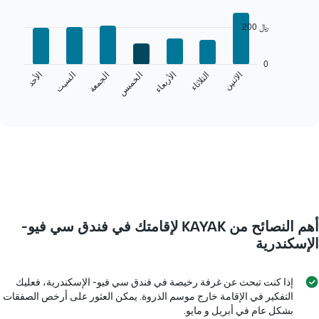
Bar
Chart
graphic.
chart
200 ﷼
with
7
bars.
0
الخميس
الجمعة
السبت
الأحد
الاثنين
الثلاثاء
الأربعاء
يعرض
المخطط
End
of
التالي
interactive
متوسط
chart
سعر
غرفة
كل
يوم
في
الأسبوع
يتضمن
أهم النصائح من KAYAK لإقامتك في فندق سي فيو-
المخطط
1
الإسكندرية
محور
X
الذي
إذا كنت تبحث عن غرفة رخيصة في فندق سي فيو- الإسكندرية، فعليك
يعرض
التفكير في الإقامة خارج موسم الذروة. يمكن العثور على أرخص الصفقات
أيام
بشكل عام في أبريل و مايو.