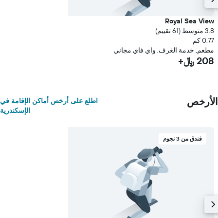
Royal Sea View
3.8 متوسط (61 تقييم)
0.77 كم
مطعم, خدمة الغرف, واي فاي مجاني
208 ﷼+
الأرخص
اطلع على أرخص أماكن الإقامة في
الإسكندرية
فندق من 3 نجوم